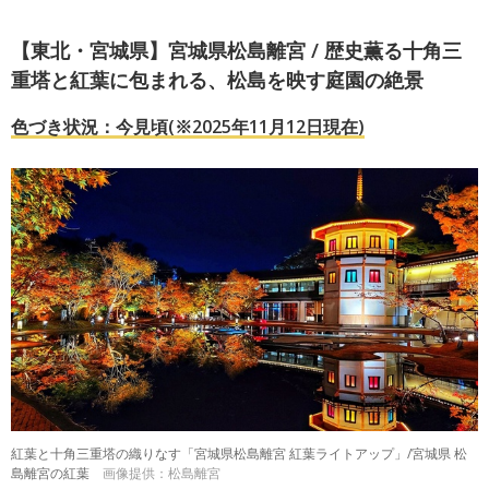
【東北・宮城県】宮城県松島離宮 / 歴史薫る十角三
重塔と紅葉に包まれる、松島を映す庭園の絶景
色づき状況：今見頃(※2025年11月12日現在)
紅葉と十角三重塔の織りなす「宮城県松島離宮 紅葉ライトアップ」/宮城県 松
島離宮の紅葉
画像提供：松島離宮