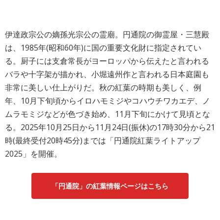
伊達政宗公の嫡孫光宗公の霊廟。円通院の御霊屋・三慧殿
は、1985年(昭和60年)に国の重要文化財に指定されてい
る。厨子には支倉常長がヨーロッパから伝えたと言われる
バラや十字架が描かれ、小堀遠州作と言われる日本庭園も
非常に美しい仕上がりだ。秋の紅葉の時期も美しく、例
年、10月下旬頃からイロハモミジやコハウチワカエデ、ノ
ムラモミジなどが色づき始め、11月下旬にかけて見頃とな
る。2025年10月25日から11月24日(振休)の17時30分から21
時(最終受付20時45分)までは「円通院紅葉ライトアップ
2025」を開催。
「円通院」の紅葉情報ページはこちら