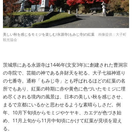
美しい秋を感じるモミジを楽しむ/永源寺(もみじ寺)の紅葉
画像提供：大子町
観光協会
茨城県にある永源寺は1446年(文安3年)に創建された曹洞宗
の寺院で、芸能の神である弁財天を祀る、大子七福神巡り
の七番寺。通称「もみじ寺」とも呼ばれるほどの紅葉の名
所でもあり、紅葉の時期に赤や黄色に色づいたモミジに埋
め尽くされる境内の風景は、日本の美しい秋を感じさせ、
まるで京都にいるかと思わせるような素晴らしさだ。例
年、10月下旬頃からモミジやケヤキ、カエデが色づき始
め、11月上旬から11月中旬頃にかけて紅葉が見頃を迎え
る。