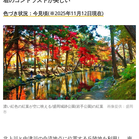
色づき状況：今見頃(※2025年11月12日現在)
濃い紅色の紅葉が空に映える/盛岡城跡公園(岩手公園)の紅葉
画像提供：盛岡
市
北上川と中津川の合流地点に位置する丘陵地を利用し、南