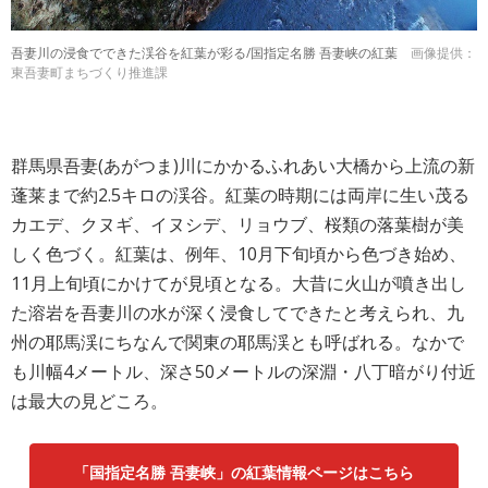
吾妻川の浸食でできた渓谷を紅葉が彩る/国指定名勝 吾妻峡の紅葉
画像提供：
東吾妻町まちづくり推進課
群馬県吾妻(あがつま)川にかかるふれあい大橋から上流の新
蓬莱まで約2.5キロの渓谷。紅葉の時期には両岸に生い茂る
カエデ、クヌギ、イヌシデ、リョウブ、桜類の落葉樹が美
しく色づく。紅葉は、例年、10月下旬頃から色づき始め、
11月上旬頃にかけてが見頃となる。大昔に火山が噴き出し
た溶岩を吾妻川の水が深く浸食してできたと考えられ、九
州の耶馬渓にちなんで関東の耶馬渓とも呼ばれる。なかで
も川幅4メートル、深さ50メートルの深淵・八丁暗がり付近
は最大の見どころ。
「国指定名勝 吾妻峡」の紅葉情報ページはこちら