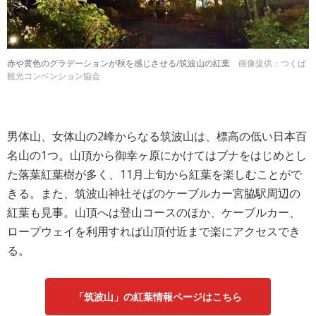
赤や黄色のグラデーションが秋を感じさせる/筑波山の紅葉
画像提供：つくば
観光コンベンション協会
男体山、女体山の2峰からなる筑波山は、標高の低い日本百
名山の1つ。山頂から御幸ヶ原にかけてはブナをはじめとし
た落葉紅葉樹が多く、11月上旬から紅葉を楽しむことがで
きる。また、筑波山神社そばのケーブルカー宮脇駅周辺の
紅葉も見事。山頂へは登山コースのほか、ケーブルカー、
ロープウェイを利用すれば山頂付近まで楽にアクセスでき
る。
「筑波山」の紅葉情報ページはこちら