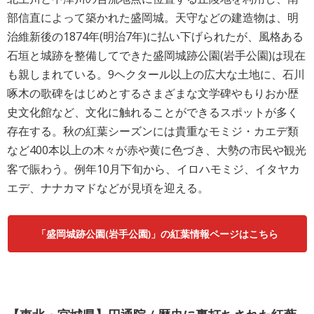
部信直によって築かれた盛岡城。天守などの建造物は、明
治維新後の1874年(明治7年)に払い下げられたが、風格ある
石垣と城跡を整備してできた盛岡城跡公園(岩手公園)は現在
も親しまれている。9ヘクタール以上の広大な土地に、石川
啄木の歌碑をはじめとするさまざまな文学碑やもりおか歴
史文化館など、文化に触れることができるスポットが多く
存在する。秋の紅葉シーズンには貴重なモミジ・カエデ類
など400本以上の木々が赤や黄に色づき、大勢の市民や観光
客で賑わう。例年10月下旬から、イロハモミジ、イタヤカ
エデ、ナナカマドなどが見頃を迎える。
「盛岡城跡公園(岩手公園)」の紅葉情報ページはこちら