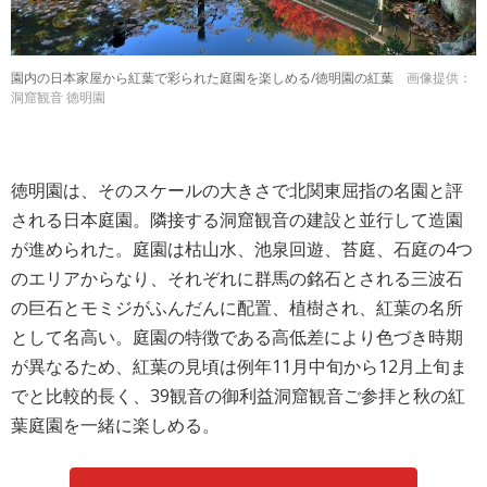
園内の日本家屋から紅葉で彩られた庭園を楽しめる/徳明園の紅葉
画像提供：
洞窟観音 徳明園
徳明園は、そのスケールの大きさで北関東屈指の名園と評
される日本庭園。隣接する洞窟観音の建設と並行して造園
が進められた。庭園は枯山水、池泉回遊、苔庭、石庭の4つ
のエリアからなり、それぞれに群馬の銘石とされる三波石
の巨石とモミジがふんだんに配置、植樹され、紅葉の名所
として名高い。庭園の特徴である高低差により色づき時期
が異なるため、紅葉の見頃は例年11月中旬から12月上旬ま
でと比較的長く、39観音の御利益洞窟観音ご参拝と秋の紅
葉庭園を一緒に楽しめる。