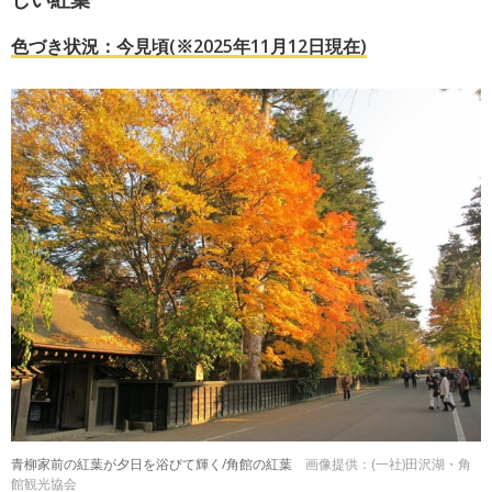
色づき状況：今見頃(※2025年11月12日現在)
青柳家前の紅葉が夕日を浴びて輝く/角館の紅葉
画像提供：(一社)田沢湖・角
館観光協会