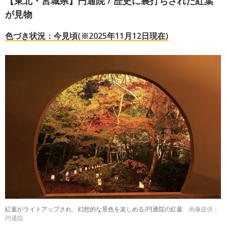
【東北・宮城県】円通院 / 歴史に裏打ちされた紅葉
が見物
色づき状況：今見頃(※2025年11月12日現在)
紅葉がライトアップされ、幻想的な景色を楽しめる/円通院の紅葉
画像提供：
円通院