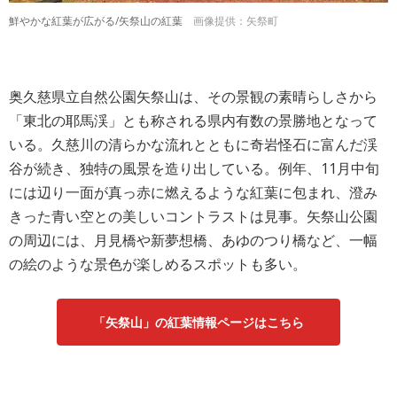
鮮やかな紅葉が広がる/矢祭山の紅葉
画像提供：矢祭町
奥久慈県立自然公園矢祭山は、その景観の素晴らしさから
「東北の耶馬渓」とも称される県内有数の景勝地となって
いる。久慈川の清らかな流れとともに奇岩怪石に富んだ渓
谷が続き、独特の風景を造り出している。例年、11月中旬
には辺り一面が真っ赤に燃えるような紅葉に包まれ、澄み
きった青い空との美しいコントラストは見事。矢祭山公園
の周辺には、月見橋や新夢想橋、あゆのつり橋など、一幅
の絵のような景色が楽しめるスポットも多い。
「矢祭山」の紅葉情報ページはこちら