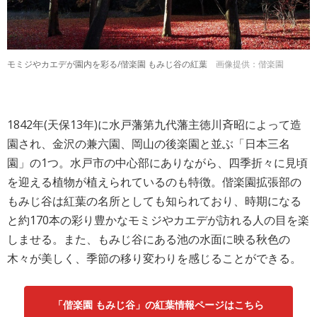
モミジやカエデが園内を彩る/偕楽園 もみじ谷の紅葉
画像提供：偕楽園
1842年(天保13年)に水戸藩第九代藩主徳川斉昭によって造
園され、金沢の兼六園、岡山の後楽園と並ぶ「日本三名
園」の1つ。水戸市の中心部にありながら、四季折々に見頃
を迎える植物が植えられているのも特徴。偕楽園拡張部の
もみじ谷は紅葉の名所としても知られており、時期になる
と約170本の彩り豊かなモミジやカエデが訪れる人の目を楽
しませる。また、もみじ谷にある池の水面に映る秋色の
木々が美しく、季節の移り変わりを感じることができる。
「偕楽園 もみじ谷」の紅葉情報ページはこちら