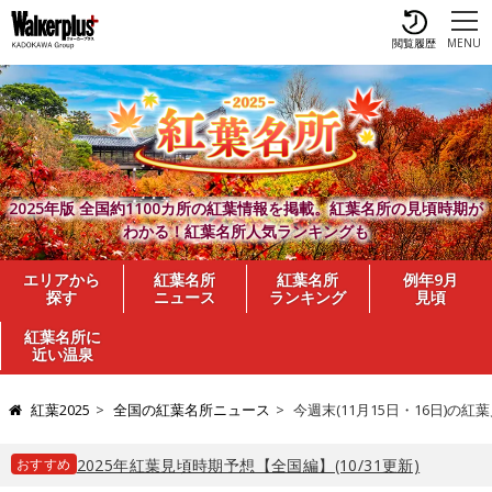
閲覧履歴
MENU
2025年版 全国約1100カ所の紅葉情報を掲載。紅葉名所の見頃時期が
わかる！紅葉名所人気ランキングも
エリアから
紅葉名所
紅葉名所
例年9月
探す
ニュース
ランキング
見頃
紅葉名所に
近い温泉
紅葉2025
全国の紅葉名所ニュース
今週末(11月15日・16日)
おすすめ
2025年紅葉見頃時期予想【全国編】(10/31更新)