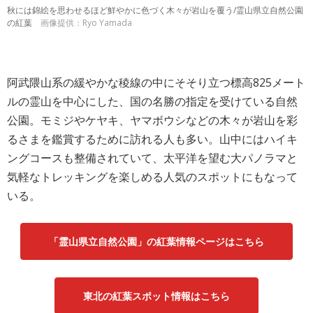
秋には錦絵を思わせるほど鮮やかに色づく木々が岩山を覆う/霊山県立自然公園
の紅葉
画像提供：Ryo Yamada
阿武隈山系の緩やかな稜線の中にそそり立つ標高825メート
ルの霊山を中心にした、国の名勝の指定を受けている自然
公園。モミジやケヤキ、ヤマボウシなどの木々が岩山を彩
るさまを鑑賞するために訪れる人も多い。山中にはハイキ
ングコースも整備されていて、太平洋を望む大パノラマと
気軽なトレッキングを楽しめる人気のスポットにもなって
いる。
「霊山県立自然公園」の紅葉情報ページはこちら
東北の紅葉スポット情報はこちら