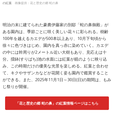
の紅葉
画像提供：花と歴史の郷 蛇の鼻
明治の末に建てられた豪農伊藤家の別邸「蛇の鼻御殿」が
ある園内は、季節ごとに咲く美しい花々に彩られる。樹齢
100年を越えるカエデが500本以上あり、10月下旬頃から
徐々に色づきはじめ、園内を真っ赤に染めていく。カエデ
の中には幹周りが2メートル近い大樹もあり、見応えは十
分。擂鉢(すりばち)池の水面には紅葉が鏡のように映り込
み、この時期だけの優美な光景を楽しめる。紅葉と合わせ
て、キクやサザンカなどが花開く姿も園内で鑑賞すること
ができる。また、2025年11月1日～30日(日)の期間は、もみ
じ祭りが開催。
「花と歴史の郷 蛇の鼻」の紅葉情報ページはこちら