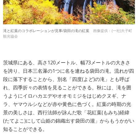
滝と紅葉のコラボレーションが見事/袋田の滝の紅葉
画像提供：(一社)大子町
観光協会
茨城県にある、高さ120メートル、幅73メートルの大きさ
を誇り、日本三名瀑の1つに名を連ねる袋田の滝。流れが四
段に落下することから、別名「四度(よど)の滝」とも呼ば
れ、四季折々の表情を見ることができる。秋には、滝を囲
うようにイロハカエデやオオモミジをはじめクヌギ、ナ
ラ、ヤマウルシなどが赤や黄色に色づく。紅葉の時期の光
景の美しさは、西行法師が詠んだ歌「花紅葉(もみち)経緯
(たてよこ)にして山姫の錦織出す袋田の瀧」からもうかがい
知ることができる。