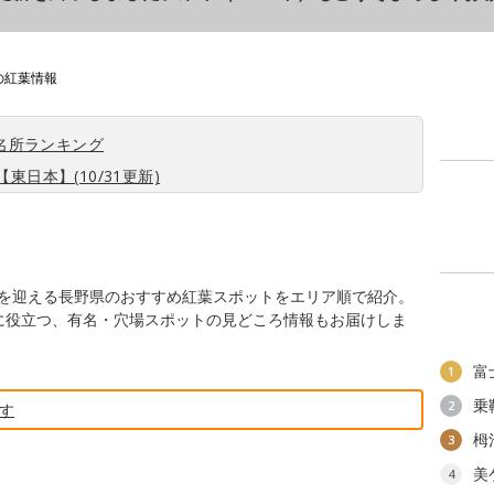
の紅葉情報
名所ランキング
東日本】(10/31更新)
期を迎える長野県のおすすめ紅葉スポットをエリア順で紹介。
行に役立つ、有名・穴場スポットの見どころ情報もお届けしま
富
1
乗
2
す
栂
3
美
4