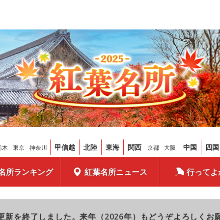
甲信越
北陸
東海
関西
中国
四国
栃木
東京
神奈川
京都
大阪
名所ランキング
紅葉名所ニュース
行ってよ
更新を終了しました。来年（2026年）もどうぞよろしくお