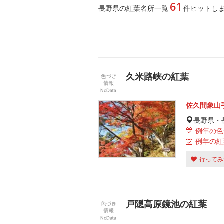
61
長野県の紅葉名所一覧
件ヒットし
久米路峡の紅葉
佐久間象山
長野県・
例年の色
例年の紅
行ってみ
戸隠高原鏡池の紅葉