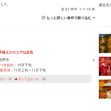
ました
最近見
全 61 件中 1 〜 10 件
もっと詳しい条件で絞り込む
手植えのカエデは必見
長野市
づき始め：
10月下旬
葉見頃：
11月上旬～11月下旬
たい：
21
行ってよかった：
22