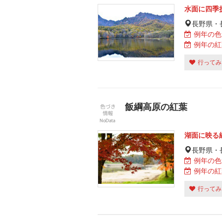
水面に四季
長野県・
例年の色
例年の紅
行ってみ
飯綱高原の紅葉
湖面に映る
長野県・
例年の色
例年の紅
行ってみ