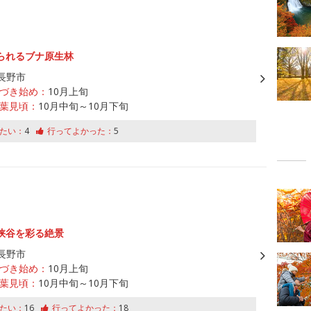
られるブナ原生林
長野市
づき始め：
10月上旬
葉見頃：
10月中旬～10月下旬
たい：
4
行ってよかった：
5
峡谷を彩る絶景
長野市
づき始め：
10月上旬
葉見頃：
10月中旬～10月下旬
たい：
16
行ってよかった：
18