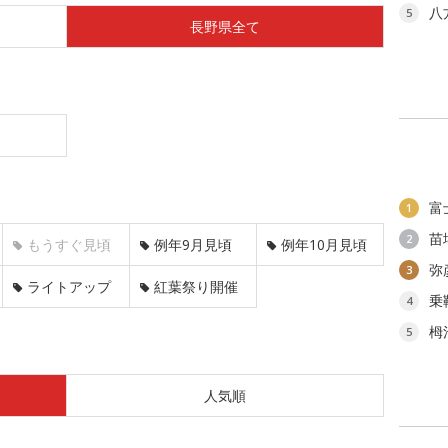
八
5
長野県全て
富
1
苗
2
もうすぐ見頃
例年9月見頃
例年10月見頃
弥
3
ライトアップ
紅葉祭り開催
乗
4
栂
5
人気順