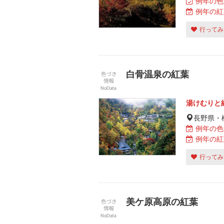
例年の色
例年の紅
行ってみ
白骨温泉の紅葉
湯けむりと
長野県・
例年の色
例年の紅
行ってみ
美ケ原高原の紅葉