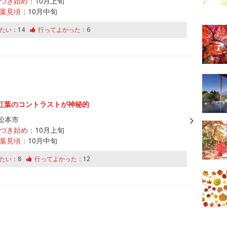
づき始め：
10月上旬
葉見頃：
10月中旬
たい：
14
行ってよかった：
6
紅葉のコントラストが神秘的
松本市
づき始め：
10月上旬
葉見頃：
10月中旬
たい：
8
行ってよかった：
12