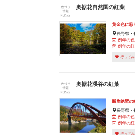
奥裾花自然園の紅葉
黄金色に彩
長野県・
例年の色
例年の紅
行ってみ
奥裾花渓谷の紅葉
断崖絶壁の
長野県・
例年の色
例年の紅
行ってみ