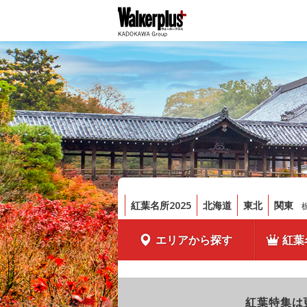
紅葉名所2025
北海道
東北
関東
エリアから探す
紅葉
紅葉特集は