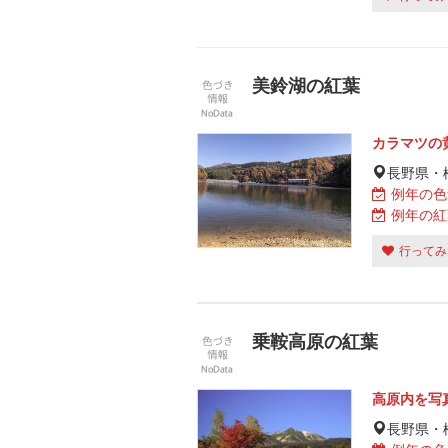
美鈴湖の紅葉
カラマツの
長野県・
例年の色
例年の紅
行ってみ
乗鞍高原の紅葉
高原内を写
長野県・