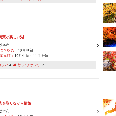
黄葉が美しい湖
松本市
づき始め：
10月中旬
葉見頃：
10月中旬～11月上旬
たい：
4
行ってよかった：
8
真を取りながら散策
松本市