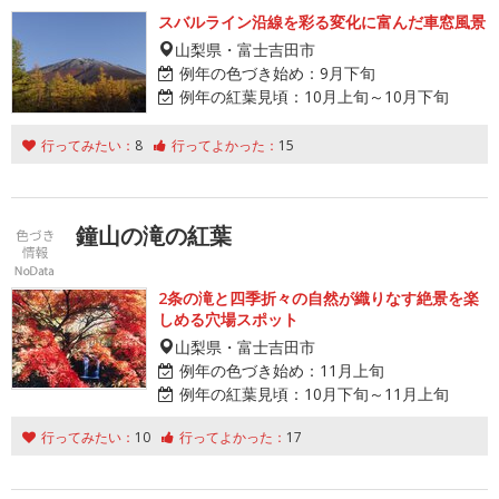
スバルライン沿線を彩る変化に富んだ車窓風景
山梨県・富士吉田市
例年の色づき始め：
9月下旬
例年の紅葉見頃：
10月上旬～10月下旬
行ってみたい：
8
行ってよかった：
15
鐘山の滝の紅葉
2条の滝と四季折々の自然が織りなす絶景を楽
しめる穴場スポット
山梨県・富士吉田市
例年の色づき始め：
11月上旬
例年の紅葉見頃：
10月下旬～11月上旬
行ってみたい：
10
行ってよかった：
17