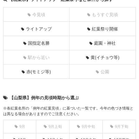
今見頃
もうすぐ見頃
ライトアップ
紅葉祭り開催
国指定名勝
庭園・神社
駅から近い
黄(イチョウ等)
赤(モミジ等)
公園
【山梨県】例年の見頃時期から選ぶ
※各紅葉名所の「例年の紅葉見頃」に基づいた一覧です。今年の色づき情報と
は異なる場合がありますのでご注意ください。
9月
9月上旬
9月中旬
9月下旬