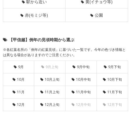
駅から近い
黄(イチョウ等)
赤(モミジ等)
公園
【甲信越】例年の見頃時期から選ぶ
※各紅葉名所の「例年の紅葉見頃」に基づいた一覧です。今年の色づき情報と
は異なる場合がありますのでご注意ください。
9月
9月上旬
9月中旬
9月下旬
10月
10月上旬
10月中旬
10月下旬
11月
11月上旬
11月中旬
11月下旬
12月
12月上旬
12月中旬
12月下旬