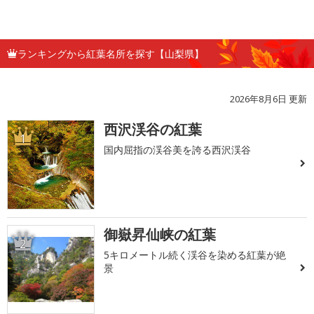
ランキングから紅葉名所を探す【山梨県】
2026年8月6日 更新
西沢渓谷の紅葉
1
国内屈指の渓谷美を誇る西沢渓谷
御嶽昇仙峡の紅葉
2
5キロメートル続く渓谷を染める紅葉が絶
景