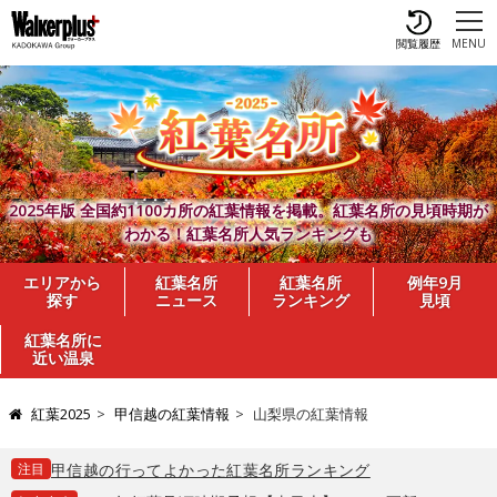
閲覧履歴
MENU
2025年版 全国約1100カ所の紅葉情報を掲載。紅葉名所の見頃時期が
わかる！紅葉名所人気ランキングも
エリアから
紅葉名所
紅葉名所
例年9月
探す
ニュース
ランキング
見頃
紅葉名所に
近い温泉
紅葉2025
甲信越の紅葉情報
山梨県の紅葉情報
注目
甲信越の行ってよかった紅葉名所ランキング