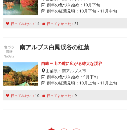
例年の色づき始め：
10月下旬
例年の紅葉見頃：
10月下旬～11月中旬
行ってみたい：
14
行ってよかった：
31
南アルプス白鳳渓谷の紅葉
白峰三山の麓に広がる雄大な渓谷
山梨県・南アルプス市
例年の色づき始め：
9月下旬
例年の紅葉見頃：
10月上旬～11月上旬
行ってみたい：
10
行ってよかった：
9