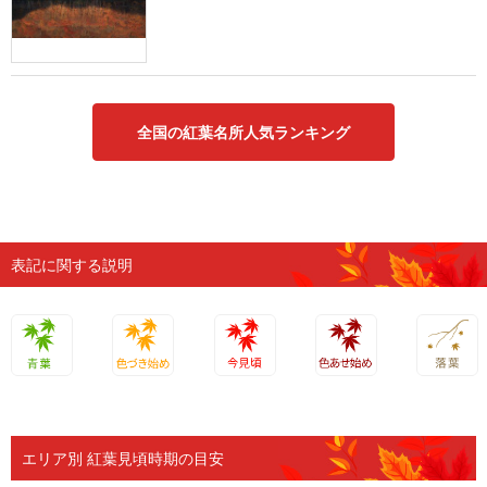
全国の紅葉名所人気ランキング
表記に関する説明
青葉
色づき始
今見頃
色あせ始
落葉
め
め
エリア別 紅葉見頃時期の目安