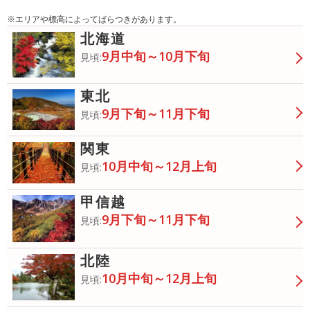
※エリアや標高によってばらつきがあります。
北海道
9月中旬～10月下旬
見頃:
東北
9月下旬～11月下旬
見頃:
関東
10月中旬～12月上旬
見頃:
甲信越
9月下旬～11月下旬
見頃:
北陸
10月中旬～12月上旬
見頃: