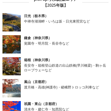
【2025年版】
日光（栃木県）
中禅寺湖湖畔・いろは坂・日光東照宮など
鎌倉（神奈川県）
覚園寺・明月院・長谷寺など
箱根（神奈川県）
長安寺・箱根登山鉄道の出山鉄橋(早川橋梁)・駒ヶ岳
ロープウェーなど
嵐山（京都府）
渡月橋・高雄(神護寺)・嵯峨野トロッコ列車など
祇園・東山（京都府）
清水寺・建仁寺・知恩院など