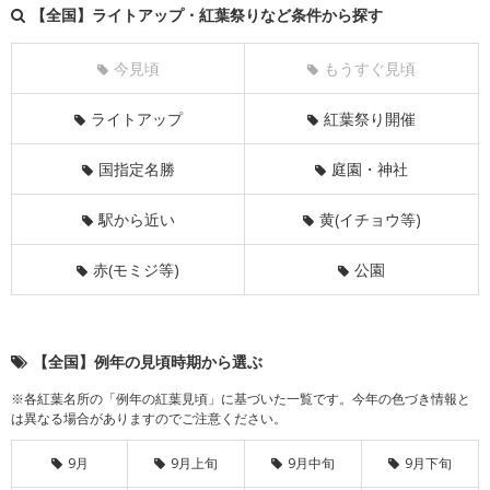
【全国】ライトアップ・紅葉祭りなど条件から探す
今見頃
もうすぐ見頃
ライトアップ
紅葉祭り開催
国指定名勝
庭園・神社
駅から近い
黄(イチョウ等)
赤(モミジ等)
公園
【全国】例年の見頃時期から選ぶ
※各紅葉名所の「例年の紅葉見頃」に基づいた一覧です。今年の色づき情報と
は異なる場合がありますのでご注意ください。
9月
9月上旬
9月中旬
9月下旬