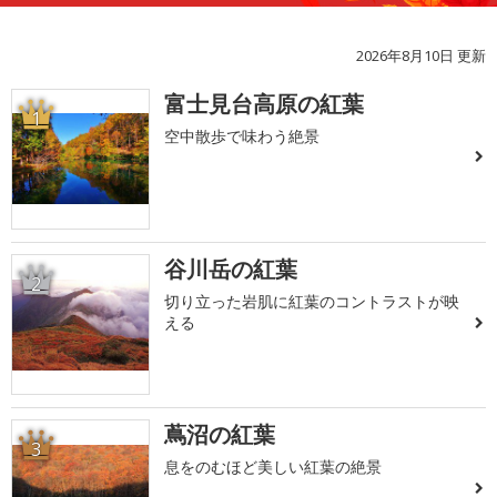
2026年8月10日 更新
富士見台高原の紅葉
1
空中散歩で味わう絶景
谷川岳の紅葉
2
切り立った岩肌に紅葉のコントラストが映
える
蔦沼の紅葉
3
息をのむほど美しい紅葉の絶景