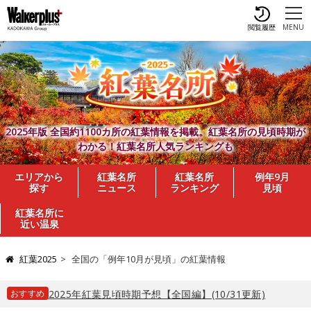
閲覧履歴
MENU
2025年版 全国約1100カ所の紅葉情報を掲載。紅葉名所の見頃時期が
わかる！紅葉名所人気ランキングも
エリアから
紅葉名所
紅葉名所
例年9月
探す
ニュース
ランキング
見頃
紅葉名所に
近い温泉
紅葉2025
全国の「例年10月が見頃」の紅葉情報
おすすめ
2025年紅葉見頃時期予想【全国編】(10/31更新)