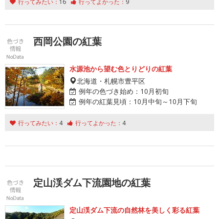
行ってみたい：
16
行ってよかった：
9
西岡公園の紅葉
水源池から望む色とりどりの紅葉
北海道・札幌市豊平区
例年の色づき始め：
10月初旬
例年の紅葉見頃：
10月中旬～10月下旬
行ってみたい：
4
行ってよかった：
4
定山渓ダム下流園地の紅葉
定山渓ダム下流の自然林を美しく彩る紅葉