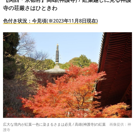
寺の荘厳さはひときわ
色付き状況：今見頃(※2023年11月8日現在)
広大な境内が紅葉一色に染まるさまは必見 / 高雄(神護寺)の紅葉
画像提供：神
護寺