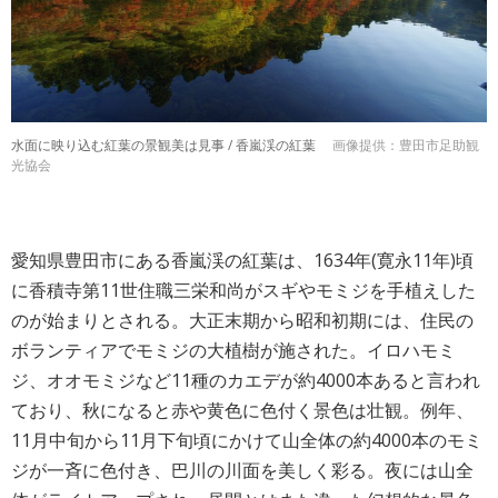
水面に映り込む紅葉の景観美は見事 / 香嵐渓の紅葉
画像提供：豊田市足助観
光協会
愛知県豊田市にある香嵐渓の紅葉は、1634年(寛永11年)頃
に香積寺第11世住職三栄和尚がスギやモミジを手植えした
のが始まりとされる。大正末期から昭和初期には、住民の
ボランティアでモミジの大植樹が施された。イロハモミ
ジ、オオモミジなど11種のカエデが約4000本あると言われ
ており、秋になると赤や黄色に色付く景色は壮観。例年、
11月中旬から11月下旬頃にかけて山全体の約4000本のモミ
ジが一斉に色付き、巴川の川面を美しく彩る。夜には山全