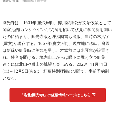
光寺)の紅葉
画像提供：圓光寺
圓光寺は、1601年(慶長6年)、徳川家康公が文治政策として
閑室元佶(カンシツゲンキツ)師を招いて伏見に学問所を開い
たのに始まり、圓光寺版と呼ぶ図書も出版、当時の木活字
(重文)が現存する。1667年(寛文7年)、現在地に移転。庭園
は新緑や紅葉時に美観を呈し、本堂前には水琴窟が設置さ
れ、妙音を聞ける。境内山上からは眼下に燃え立つ紅葉、
遠くには北山や嵐山の眺望も楽しめる。2023年11月11日
(土)～12月5日(火)は、紅葉特別拝観の期間で、事前予約制
となる。
「洛北(圓光寺)」の紅葉情報ページはこちら