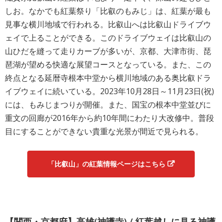
しお。なかでも紅葉祭り「比叡のもみじ」は、紅葉が最も
見事な横川地域で行われる。比叡山へは比叡山ドライブウ
ェイで上ることができる。このドライブウェイは比叡山の
山ひだを縫って走りカーブが多いが、京都、大津市街、琵
琶湖が望める快適な展望コースとなっている。また、この
終点となる延暦寺根本中堂から横川地域のある奥比叡ドラ
イブウェイに続いている。2023年10月28日～11月23日(祝)
には、もみじまつりが開催。また、国宝の根本中堂並びに
重文の回廊が2016年から約10年間にわたり大改修中。普段
目にすることができない貴重な光景が間近で見られる。
「比叡山」の紅葉情報ページはこちら
【関西・京都府】高雄(神護寺) / 紅葉越しに見る神護