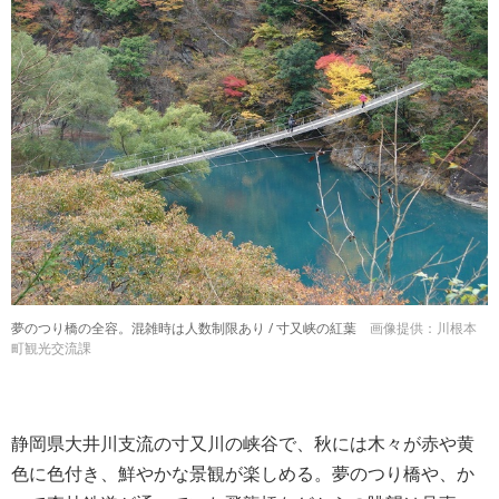
夢のつり橋の全容。混雑時は人数制限あり / 寸又峡の紅葉
画像提供：川根本
町観光交流課
静岡県大井川支流の寸又川の峡谷で、秋には木々が赤や黄
色に色付き、鮮やかな景観が楽しめる。夢のつり橋や、か