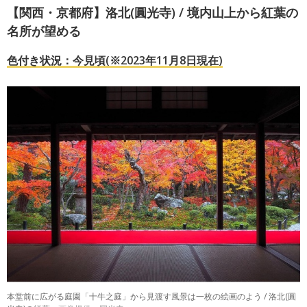
【関西・京都府】洛北(圓光寺) / 境内山上から紅葉の
名所が望める
色付き状況：今見頃(※2023年11月8日現在)
本堂前に広がる庭園「十牛之庭」から見渡す風景は一枚の絵画のよう / 洛北(圓