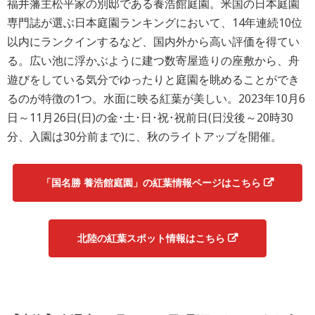
福井藩主松平家の別邸である養浩館庭園。米国の日本庭園
専門誌が選ぶ日本庭園ランキングにおいて、14年連続10位
以内にランクインするなど、国内外から高い評価を得てい
る。広い池に浮かぶように建つ数寄屋造りの座敷から、舟
遊びをしている気分でゆったりと庭園を眺めることができ
るのが特徴の1つ。水面に映る紅葉が美しい。2023年10月6
日～11月26日(日)の金･土･日･祝･祝前日(日没後～20時30
分、入園は30分前まで)に、秋のライトアップを開催。
「国名勝 養浩館庭園」の紅葉情報ページはこちら
北陸の紅葉スポット情報はこちら