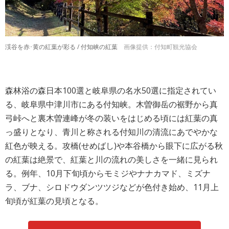
渓谷を赤･黄の紅葉が彩る / 付知峡の紅葉
画像提供：付知町観光協会
森林浴の森日本100選と岐阜県の名水50選に指定されてい
る、岐阜県中津川市にある付知峡。木曽御岳の裾野から真
弓峠へと裏木曽連峰が冬の装いをはじめる頃には紅葉の真
っ盛りとなり、青川と称される付知川の清流にあでやかな
紅色が映える。攻橋(せめばし)や本谷橋から眼下に広がる秋
の紅葉は絶景で、紅葉と川の流れの美しさを一緒に見られ
る。例年、10月下旬頃からモミジやナナカマド、ミズナ
ラ、ブナ、シロドウダンツツジなどが色付き始め、11月上
旬頃が紅葉の見頃となる。