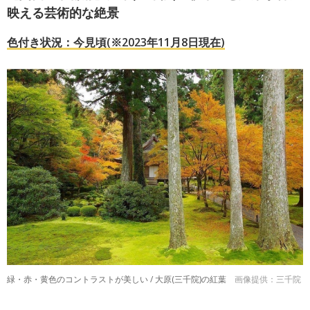
映える芸術的な絶景
色付き状況：今見頃(※2023年11月8日現在)
緑・赤・黄色のコントラストが美しい / 大原(三千院)の紅葉
画像提供：三千院