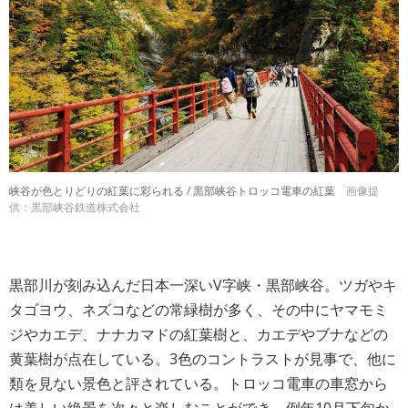
峡谷が色とりどりの紅葉に彩られる / 黒部峡谷トロッコ電車の紅葉
画像提
供：黒部峡谷鉄道株式会社
黒部川が刻み込んだ日本一深いV字峡・黒部峡谷。ツガやキ
タゴヨウ、ネズコなどの常緑樹が多く、その中にヤマモミ
ジやカエデ、ナナカマドの紅葉樹と、カエデやブナなどの
黄葉樹が点在している。3色のコントラストが見事で、他に
類を見ない景色と評されている。トロッコ電車の車窓から
は美しい絶景を次々と楽しむことができ、例年10月下旬か