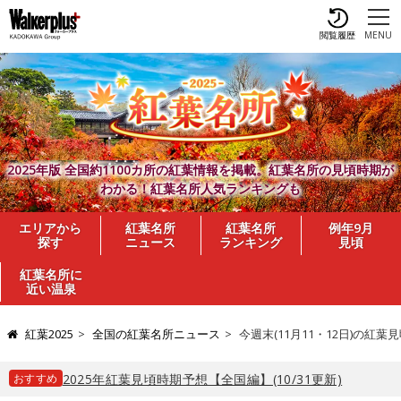
閲覧履歴
MENU
2025年版 全国約1100カ所の紅葉情報を掲載。紅葉名所の見頃時期が
わかる！紅葉名所人気ランキングも
エリアから
紅葉名所
紅葉名所
例年9月
探す
ニュース
ランキング
見頃
紅葉名所に
近い温泉
紅葉2025
全国の紅葉名所ニュース
今週末(11月11・12日)の
おすすめ
2025年紅葉見頃時期予想【全国編】(10/31更新)