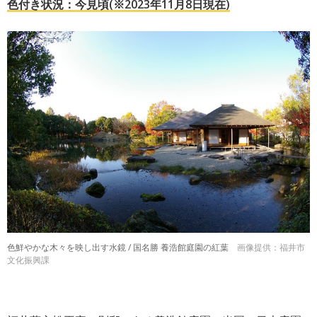
色付き状況：今見頃(※2023年11月8日現在)
色鮮やかな木々を映し出す水鏡 / 国名勝 養浩館庭園の紅葉
画像提供：福井市
文化振興課