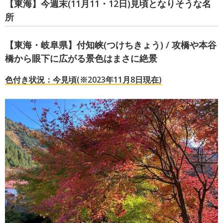
【東海】今週末(11月11・12日)見頃となりそうな名
所
【東海・岐阜県】付知峡(つけちきょう) / 攻橋や本谷
橋から眼下に広がる景色はまさに絶景
色付き状況：今見頃(※2023年11月8日現在)