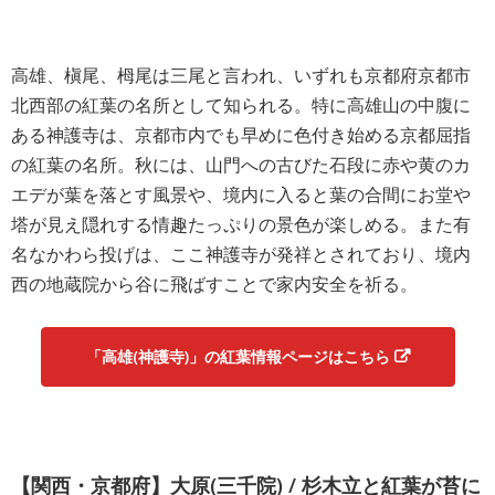
高雄、槇尾、栂尾は三尾と言われ、いずれも京都府京都市
北西部の紅葉の名所として知られる。特に高雄山の中腹に
ある神護寺は、京都市内でも早めに色付き始める京都屈指
の紅葉の名所。秋には、山門への古びた石段に赤や黄のカ
エデが葉を落とす風景や、境内に入ると葉の合間にお堂や
塔が見え隠れする情趣たっぷりの景色が楽しめる。また有
名なかわら投げは、ここ神護寺が発祥とされており、境内
西の地蔵院から谷に飛ばすことで家内安全を祈る。
「高雄(神護寺)」の紅葉情報ページはこちら
【関西・京都府】大原(三千院) / 杉木立と紅葉が苔に