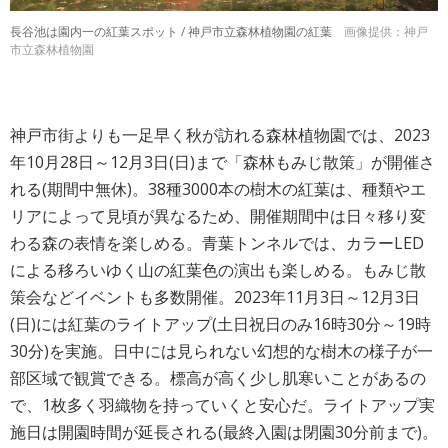
長谷池は園内一の紅葉スポット / 神戸市立森林植物園の紅葉
画像提供：神戸
市立森林植物園
神戸市街よりも一足早く秋が訪れる森林植物園では、2023
年10月28日～12月3日(日)まで「森林もみじ散策」が開催さ
れる(期間中無休)。38種3000本の樹木の紅葉は、種類やエ
リアによって見頃が異なるため、開催期間中は日々移り変
わる森の表情を楽しめる。青葉トンネルでは、カラーLED
による移ろいゆく山の紅葉色の演出も楽しめる。もみじ散
策会などイベントも多数開催。2023年11月3日～12月3日
(日)には紅葉のライトアップ(土日祝日のみ16時30分～19時
30分)を実施。日中には見られない幻想的な樹木の様子が一
部区域で観賞できる。標高が高く少し肌寒いことがあるの
で、1枚多く羽織物を持っていくと安心だ。ライトアップ実
施日は開園時間が延長される(最終入園は閉園30分前まで)。