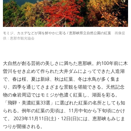
モミジ、カエデなどが湖を鮮やかに彩る / 恵那峡県立自然公園の紅葉
画像提
供：恵那市観光協会
大自然が創る芸術の美しさに満ちた恵那峡。約100年前に木
曽川をせき止めて作られた大井ダムによってできた人造湖
で、春は桜、夏は新緑、秋は紅葉、冬は水鳥が多く集ま
り、四季を通じてさまざまな景観を堪能できる。天然記念
物の傘岩周辺ではモミジが色濃く紅葉し、湖面を彩る。
「飛騨・美濃紅葉33選」に選ばれた紅葉の名所としても知
られる。例年の紅葉の見頃は、11月中旬から下旬頃にかけ
て。 2023年11月11日(土)・12日(日)には、恵那峡もみじま
つりが開催される。