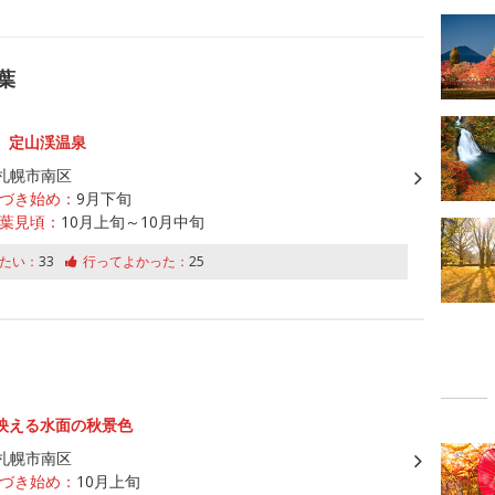
葉
、定山渓温泉
札幌市南区
づき始め：
9月下旬
葉見頃：
10月上旬～10月中旬
たい：
33
行ってよかった：
25
映える水面の秋景色
札幌市南区
づき始め：
10月上旬