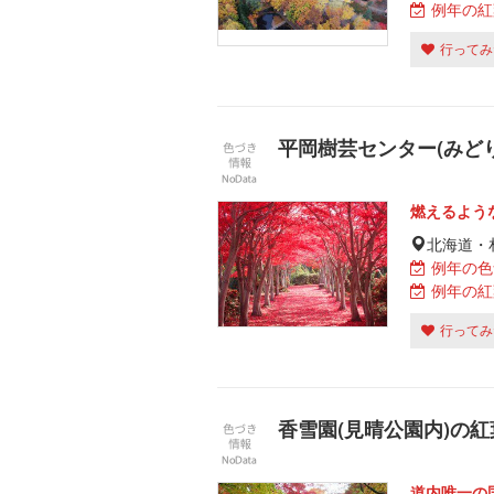
例年の紅
行ってみ
平岡樹芸センター(みど
燃えるよう
北海道・
例年の色
例年の紅
行ってみ
香雪園(見晴公園内)の紅
道内唯一の