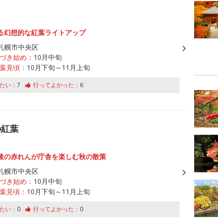
る幻想的な紅葉ライトアップ
札幌市中央区
づき始め：
10月中旬
葉見頃：
10月下旬～11月上旬
たい：
7
行ってよかった：
6
の紅葉
後の赤れんが庁舎を楽しむ秋の散策
札幌市中央区
づき始め：
10月中旬
葉見頃：
10月下旬～11月上旬
たい：
0
行ってよかった：
0