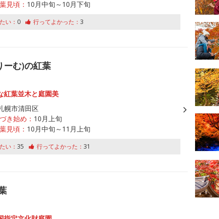
葉見頃：
10月中旬～10月下旬
たい：
0
行ってよかった：
3
りーむ)の紅葉
な紅葉並木と庭園美
札幌市清田区
づき始め：
10月上旬
葉見頃：
10月中旬～11月上旬
たい：
35
行ってよかった：
31
葉
国指定文化財庭園