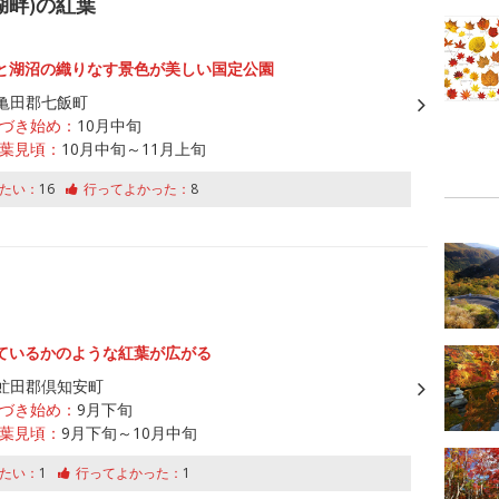
湖畔)の紅葉
と湖沼の織りなす景色が美しい国定公園
亀田郡七飯町
づき始め：
10月中旬
葉見頃：
10月中旬～11月上旬
たい：
16
行ってよかった：
8
ているかのような紅葉が広がる
虻田郡倶知安町
づき始め：
9月下旬
葉見頃：
9月下旬～10月中旬
たい：
1
行ってよかった：
1