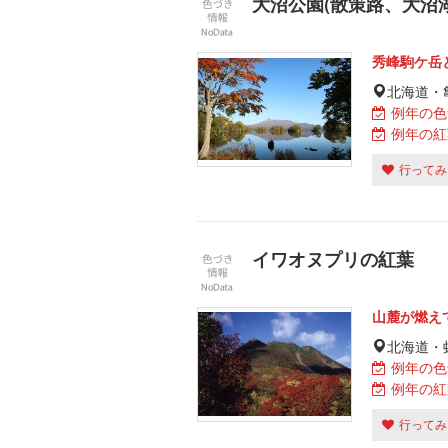
大沼公園(散策路、大沼
秀峰駒ケ岳
北海道・
例年の色
例年の紅
行ってみ
イワオヌプリの紅葉
山麓が燃え
北海道・
例年の色
例年の紅
行ってみ