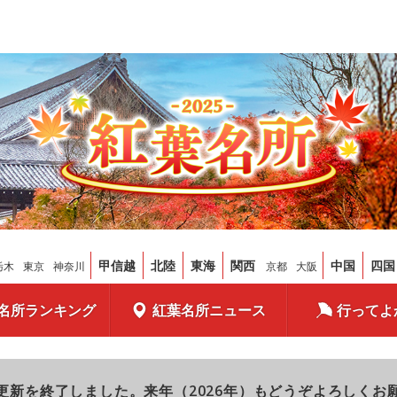
甲信越
北陸
東海
関西
中国
四国
栃木
東京
神奈川
京都
大阪
名所ランキング
紅葉名所ニュース
行ってよ
更新を終了しました。来年（2026年）もどうぞよろしくお