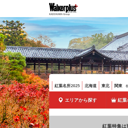
紅葉名所2025
北海道
東北
関東
エリアから探す
紅葉
紅葉特集は