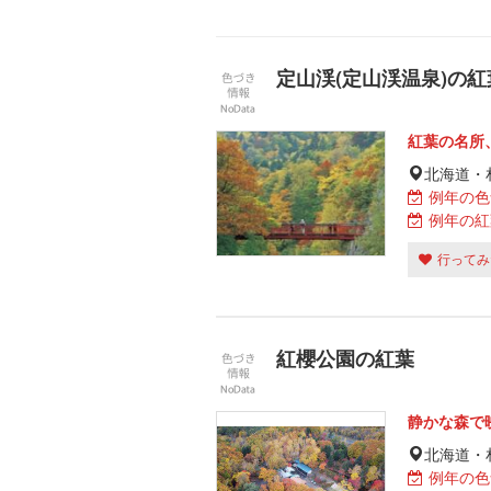
定山渓(定山渓温泉)の紅
紅葉の名所
北海道・
例年の色
例年の紅
行ってみ
紅櫻公園の紅葉
静かな森で
北海道・
例年の色