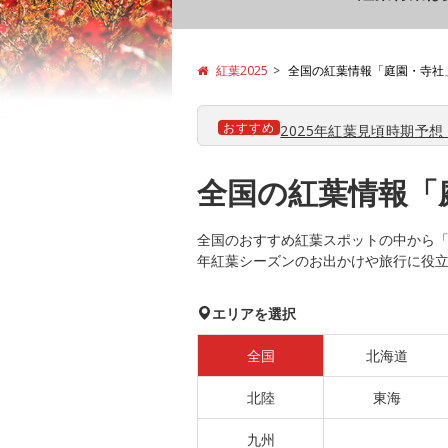
紅葉2025
全国の紅葉情報「庭園・寺社
おすすめ
2025年紅葉見頃時期予想【
全国の紅葉情報「
全国のおすすめ紅葉スポットの中から「庭
年紅葉シーズンのお出かけや旅行に役
エリアを選択
全国
北海道
北陸
東海
九州