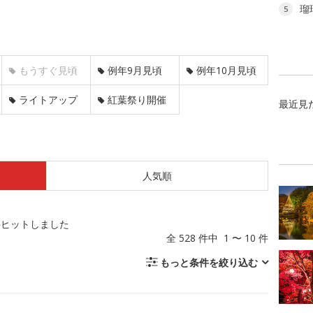
瑠
5
もうすぐ見頃
例年9月見頃
例年10月見頃
ライトアップ
紅葉祭り開催
最近見
人気順
件ヒットしました
全 528 件中 1 〜 10 件
もっと条件を絞り込む