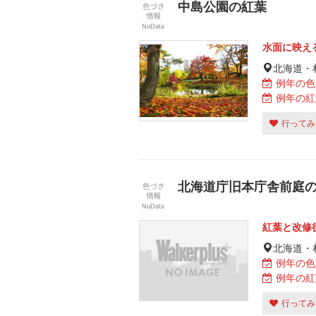
中島公園の紅葉
水面に映え
北海道・
例年の色
例年の紅
行ってみ
北海道庁旧本庁舎前庭
紅葉と改修
北海道・
例年の色
例年の紅
行ってみ