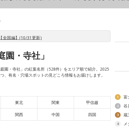
」
全国編】(10/31更新)
庭園・寺社」
園・寺社」の紅葉名所（528件）をエリア順で紹介。2025
立つ、有名・穴場スポットの見どころ情報もお届けします。
富
1
東北
関東
甲信越
谷
2
関西
中国
四国
蔵
3
メ
4