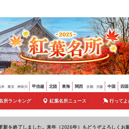
甲信越
北陸
東海
関西
中国
四国
栃木
東京
神奈川
京都
大阪
名所ランキング
紅葉名所ニュース
行ってよ
更新を終了しました。来年（2026年）もどうぞよろしくお