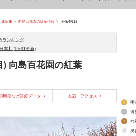
紅葉情報
向島百花園の紅葉情報
画像4枚目
所ランキング
本】(10/31更新)
目) 向島百花園の紅葉
頃時期など
詳細データ
地図・
アクセス
明
1
御
2
六
3
奥
4