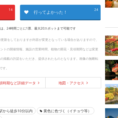
14
24
行ってよかった！
は、24時間ごとに1票、最大20スポットまで可能です
随時更新をしておりますが内容が変更となっている場合がありますので、
ベントの開催情報、施設の営業時間、植物の開花・見頃期間などは変更
への掲載の許諾をいただき、提供されたものとなります。画像の無断転
です。
頃時期など
詳細データ
地図・
アクセス
駅から徒歩10分以内
黄色に色づく（イチョウ等）