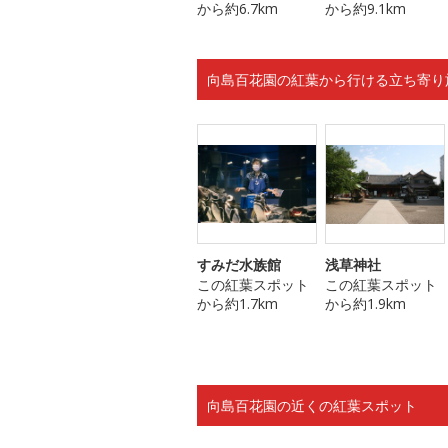
から約6.7km
から約9.1km
向島百花園の紅葉から行ける立ち寄り
すみだ水族館
浅草神社
この紅葉スポット
この紅葉スポット
から約1.7km
から約1.9km
向島百花園の近くの紅葉スポット