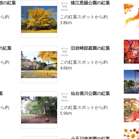
館の紅葉
猿江恩賜公園の紅葉
から約
この紅葉スポットから約
3.8km
の紅葉
旧岩崎邸庭園の紅葉
から約
この紅葉スポットから約
4.6km
葉
仙台堀川公園の紅葉
から約
この紅葉スポットから約
5.9km
小石川後楽園の紅葉