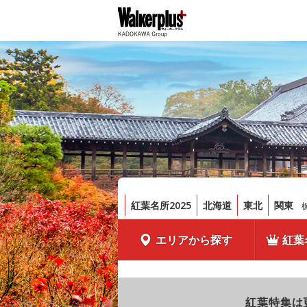
紅葉名所2025
北海道
東北
関東
エリアから探す
紅葉
紅葉特集は