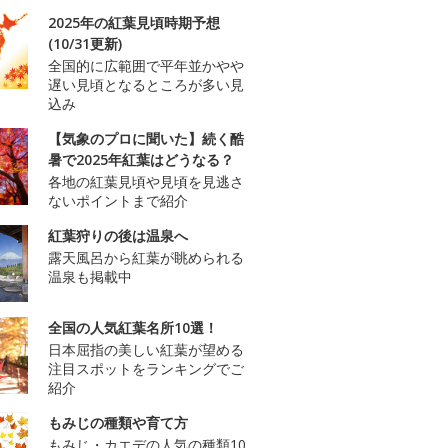
2025年の紅葉見頃時期予想
(10/31更新)
全国的に広範囲で平年並かやや
遅い見頃となるところが多い見
込み
【気象のプロに聞いた】続く酷
暑で2025年紅葉はどうなる？
各地の紅葉見頃や見頃を見逃さ
ないポイントまで紹介
紅葉狩りの後は温泉へ
露天風呂から紅葉が眺められる
温泉も掲載中
全国の人気紅葉名所10選！
日本屈指の美しい紅葉が望める
注目スポットをランキングでご
紹介
もみじの種類や育て方
もみじ・カエデの人気の種類10