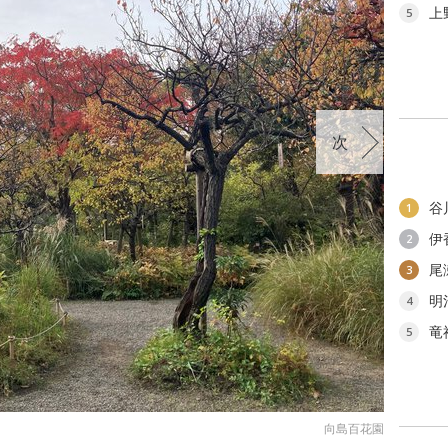
上
5
次
谷
1
伊
2
尾
3
明
4
竜
5
向島百花園