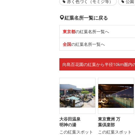
赤く色づく（モミジ等）
公園
紅葉名所一覧に戻る
東京都
の紅葉名所一覧へ
全国
の紅葉名所一覧へ
向島百花園の紅葉から半径10km圏内
大谷田温泉
東京豊洲 万
明神の湯
葉倶楽部
この紅葉スポット
この紅葉スポット