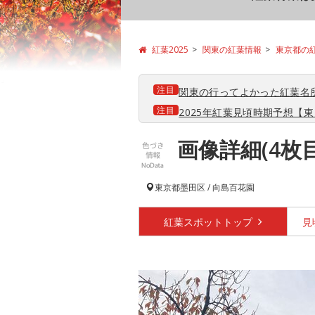
紅葉2025
関東の紅葉情報
東京都の
注目
関東の行ってよかった紅葉名
注目
2025年紅葉見頃時期予想【東日
画像詳細(4枚
東京都
墨田区 / 向島百花園
紅葉スポット
トップ
見