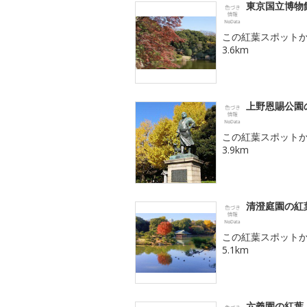
東京国立博物
この紅葉スポット
3.6km
上野恩賜公園
この紅葉スポット
3.9km
清澄庭園の紅
この紅葉スポット
5.1km
六義園の紅葉