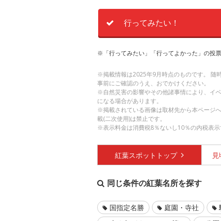
行ってみたい！
※「行ってみたい」「行ってよかった」の投票
※掲載情報は2025年9月時点のものです。 
事前にご確認のうえ、おでかけください。
※自然災害の影響やその他諸事情により、イ
になる場合があります。
※掲載されている画像は取材先から本ページ
載(二次使用)は禁止です。
※表示料金は消費税8％ないし10％の内税表示
紅葉スポット
トップ
見
同じ条件の紅葉名所を探す
国指定名勝
庭園・寺社