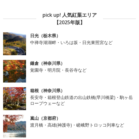
pick up! 人気紅葉エリア
【2025年版】
日光（栃木県）
中禅寺湖湖畔・いろは坂・日光東照宮など
鎌倉（神奈川県）
覚園寺・明月院・長谷寺など
箱根（神奈川県）
長安寺・箱根登山鉄道の出山鉄橋(早川橋梁)・駒ヶ岳
ロープウェーなど
嵐山（京都府）
渡月橋・高雄(神護寺)・嵯峨野トロッコ列車など