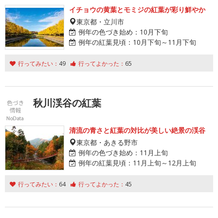
イチョウの黄葉とモミジの紅葉が彩り鮮やか
東京都・立川市
例年の色づき始め：
10月下旬
例年の紅葉見頃：
10月下旬～11月下旬
行ってみたい：
49
行ってよかった：
65
秋川渓谷の紅葉
清流の青さと紅葉の対比が美しい絶景の渓谷
東京都・あきる野市
例年の色づき始め：
11月上旬
例年の紅葉見頃：
11月上旬～12月上旬
行ってみたい：
64
行ってよかった：
45