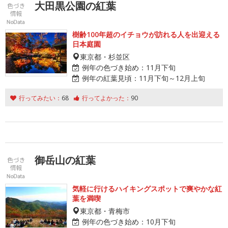
大田黒公園の紅葉
樹齢100年超のイチョウが訪れる人を出迎える
日本庭園
東京都・杉並区
例年の色づき始め：
11月下旬
例年の紅葉見頃：
11月下旬～12月上旬
行ってみたい：
68
行ってよかった：
90
御岳山の紅葉
気軽に行けるハイキングスポットで爽やかな紅
葉を満喫
東京都・青梅市
例年の色づき始め：
10月下旬