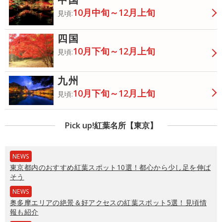
10月中旬～12月上旬
見頃:
四国
10月下旬～12月上旬
見頃:
九州
10月下旬～12月上旬
見頃:
Pick up!紅葉名所【東京】
NEWS
東京都内のおすすめ紅葉スポット10選！都心から少し足を伸ば
そう
NEWS
奥多摩エリアの絶景＆好アクセスの紅葉スポット5選！見頃情
報も紹介