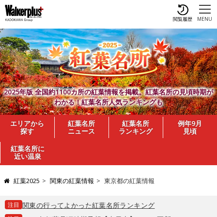
閲覧履歴
MENU
2025年版 全国約1100カ所の紅葉情報を掲載。紅葉名所の見頃時期が
わかる！紅葉名所人気ランキングも
エリアから
紅葉名所
紅葉名所
例年9月
探す
ニュース
ランキング
見頃
紅葉名所に
近い温泉
紅葉2025
関東の紅葉情報
東京都の紅葉情報
注目
関東の行ってよかった紅葉名所ランキング