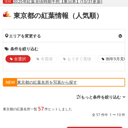
注目
2025年紅葉見頃時期予想【東日本】(10/31更新)
東京都の紅葉情報（人気順）
エリアを変更する
条件を絞り込む
全選択
今見頃
もうすぐ見頃
例年9月見頃
NEW
東京都の紅葉名所を写真から探す
もっと条件を絞り込む
57
東京都の紅葉名所一覧
件ヒットしました
全 57 件中 1 〜 10 件