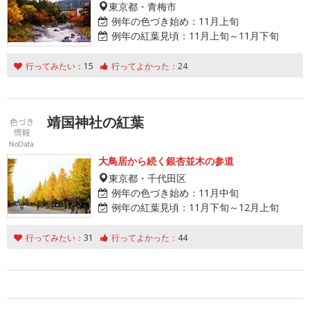
東京都・青梅市
例年の色づき始め：
11月上旬
例年の紅葉見頃：
11月上旬～11月下旬
行ってみたい：
15
行ってよかった：
24
靖国神社の紅葉
大鳥居から続く銀杏並木の参道
東京都・千代田区
例年の色づき始め：
11月中旬
例年の紅葉見頃：
11月下旬～12月上旬
行ってみたい：
31
行ってよかった：
44