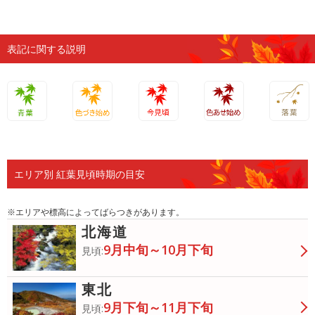
表記に関する説明
青葉
色づき始
今見頃
色あせ始
落葉
め
め
エリア別 紅葉見頃時期の目安
※エリアや標高によってばらつきがあります。
北海道
9月中旬～10月下旬
見頃:
東北
9月下旬～11月下旬
見頃: