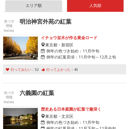
エリア順
人気順
明治神宮外苑の紅葉
イチョウ並木が作る黄金ロード
東京都・新宿区
例年の色づき始め：
11月中旬
例年の紅葉見頃：
11月中旬～12月上旬
行ってみたい：
52
行ってよかった：
45
六義園の紅葉
歴史ある日本庭園が紅葉で趣深く
東京都・文京区
例年の色づき始め：
11月中旬
例年の紅葉見頃：
11月下旬～12月中旬