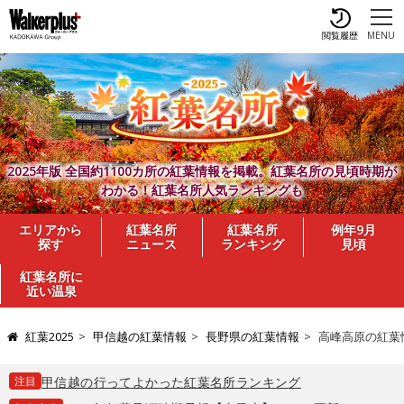
閲覧履歴
MENU
2025年版 全国約1100カ所の紅葉情報を掲載。紅葉名所の見頃時期が
わかる！紅葉名所人気ランキングも
エリアから
紅葉名所
紅葉名所
例年9月
探す
ニュース
ランキング
見頃
紅葉名所に
近い温泉
紅葉2025
甲信越の紅葉情報
長野県の紅葉情報
高峰高原の紅葉
注目
甲信越の行ってよかった紅葉名所ランキング