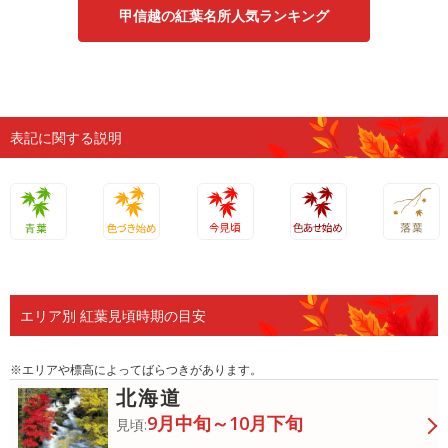
甲信越の紅葉名所人気ランキング
表記に関する説明
青葉
色づき始
今見頃
色あせ始
落葉
め
め
エリア別 紅葉見頃時期の目安
※エリアや標高によってばらつきがあります。
北海道
9月中旬～10月下旬
見頃: