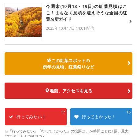
今週末(10月18・19日)の紅葉見頃はこ
こ！まもなく見頃を迎えそうな全国の紅
葉名所ガイド
2025年10月17日 11:01 配信
この紅葉スポットの
例年の見頃、紅葉祭りなど
地図、アクセスを見る
17
18
行ってみたい！
行ってよかった！
※「行ってみたい」「行ってよかった」の投票は、24時間ごとに1票、最大
20スポットまで可能です