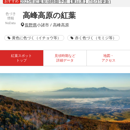
おすすめ
2025年紅葉見頃時期予想【東日本】(10/31更新)
高峰高原の紅葉
長野県
小諸市 / 高峰高原
黄色に色づく（イチョウ等）
赤く色づく（モミジ等）
紅葉スポット
見頃時期など
地図・
トップ
詳細データ
アクセス