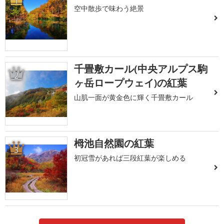
1
空中散歩で味わう絶景
千畳敷カール(中央アルプス駒
2
ヶ岳ロープウェイ)の紅葉
山肌一面が黄金色に輝く千畳敷カール
栂池自然園の紅葉
3
初冠雪があれば三段紅葉が楽しめる