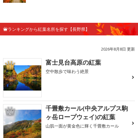
ランキングから紅葉名所を探す【長野県】
2026年8月8日 更新
富士見台高原の紅葉
1
空中散歩で味わう絶景
千畳敷カール(中央アルプス駒
2
ヶ岳ロープウェイ)の紅葉
山肌一面が黄金色に輝く千畳敷カール