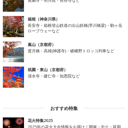
覚園寺・明月院・長谷寺など
箱根（神奈川県）
長安寺・箱根登山鉄道の出山鉄橋(早川橋梁)・駒ヶ岳
ロープウェーなど
嵐山（京都府）
渡月橋・高雄(神護寺)・嵯峨野トロッコ列車など
祇園・東山（京都府）
清水寺・建仁寺・知恩院など
おすすめ特集
花火特集2025
2025年の花火大会情報をお届け！開催・中止・延期