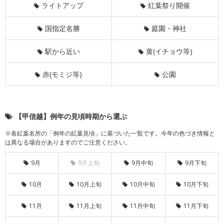
ライトアップ
紅葉祭り開催
国指定名勝
庭園・神社
駅から近い
黄(イチョウ等)
赤(モミジ等)
公園
【甲信越】例年の見頃時期から選ぶ
※各紅葉名所の「例年の紅葉見頃」に基づいた一覧です。今年の色づき情報と
は異なる場合がありますのでご注意ください。
9月
9月上旬
9月中旬
9月下旬
10月
10月上旬
10月中旬
10月下旬
11月
11月上旬
11月中旬
11月下旬