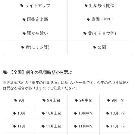
ライトアップ
紅葉祭り開催
国指定名勝
庭園・神社
駅から近い
黄(イチョウ等)
赤(モミジ等)
公園
【全国】例年の見頃時期から選ぶ
※各紅葉名所の「例年の紅葉見頃」に基づいた一覧です。今年の色づき情報と
は異なる場合がありますのでご注意ください。
9月
9月上旬
9月中旬
9月下旬
10月
10月上旬
10月中旬
10月下旬
11月
11月上旬
11月中旬
11月下旬