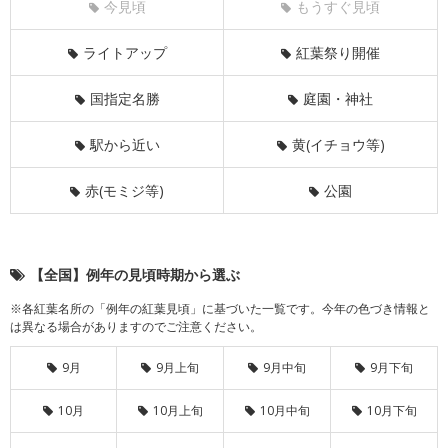
今見頃
もうすぐ見頃
ライトアップ
紅葉祭り開催
国指定名勝
庭園・神社
駅から近い
黄(イチョウ等)
赤(モミジ等)
公園
【全国】例年の見頃時期から選ぶ
※各紅葉名所の「例年の紅葉見頃」に基づいた一覧です。今年の色づき情報と
は異なる場合がありますのでご注意ください。
9月
9月上旬
9月中旬
9月下旬
10月
10月上旬
10月中旬
10月下旬