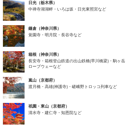
日光（栃木県）
中禅寺湖湖畔・いろは坂・日光東照宮など
鎌倉（神奈川県）
覚園寺・明月院・長谷寺など
箱根（神奈川県）
長安寺・箱根登山鉄道の出山鉄橋(早川橋梁)・駒ヶ岳
ロープウェーなど
嵐山（京都府）
渡月橋・高雄(神護寺)・嵯峨野トロッコ列車など
祇園・東山（京都府）
清水寺・建仁寺・知恩院など