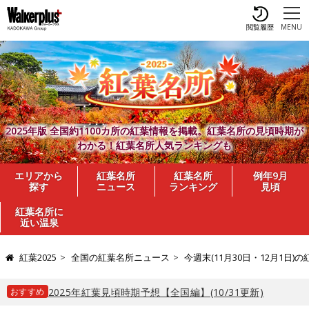
閲覧履歴
MENU
2025年版 全国約1100カ所の紅葉情報を掲載。紅葉名所の見頃時期が
わかる！紅葉名所人気ランキングも
エリアから
紅葉名所
紅葉名所
例年9月
探す
ニュース
ランキング
見頃
紅葉名所に
近い温泉
紅葉2025
全国の紅葉名所ニュース
今週末(11月30日・12月1
おすすめ
2025年紅葉見頃時期予想【全国編】(10/31更新)