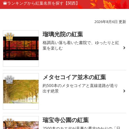
ランキングから紅葉名所を探す【関西】
2026年8月6日 更新
瑠璃光院の紅葉
1
格調高い落ち着いた書院で、ゆったりと紅
葉を楽しむ
メタセコイア並木の紅葉
2
約500本のメタセコイアと直線道路が造り
出す絶景
瑞宝寺公園の紅葉
3
2500本のカエデが見事な秀吉ゆかりの「日