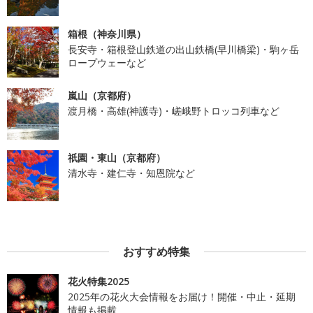
箱根（神奈川県）
長安寺・箱根登山鉄道の出山鉄橋(早川橋梁)・駒ヶ岳
ロープウェーなど
嵐山（京都府）
渡月橋・高雄(神護寺)・嵯峨野トロッコ列車など
祇園・東山（京都府）
清水寺・建仁寺・知恩院など
おすすめ特集
花火特集2025
2025年の花火大会情報をお届け！開催・中止・延期
情報も掲載