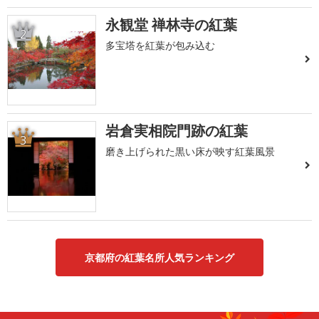
永観堂 禅林寺の紅葉
2
多宝塔を紅葉が包み込む
岩倉実相院門跡の紅葉
3
磨き上げられた黒い床が映す紅葉風景
京都府の紅葉名所人気ランキング