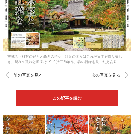
吉城園／杉苔の庭と茅葺きの茶室、紅葉の木々はこれぞ日本庭園な美し
さ。現在の建物と庭園は1919(大正8)年作。春の新緑も見ごたえあり
前の写真を見る
次の写真を見る
この記事を読む