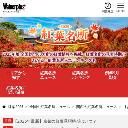
閲覧履歴
MENU
2025年版 全国約1100カ所の紅葉情報を掲載。紅葉名所の見頃時期が
わかる！紅葉名所人気ランキングも
エリアから
紅葉名所
紅葉名所
例年9月
探す
ニュース
ランキング
見頃
紅葉名所に
近い温泉
紅葉2025
全国の紅葉名所ニュース
関西の紅葉名所ニュース
【
注目
【2025年最新】京都の紅葉見頃時期はいつ？