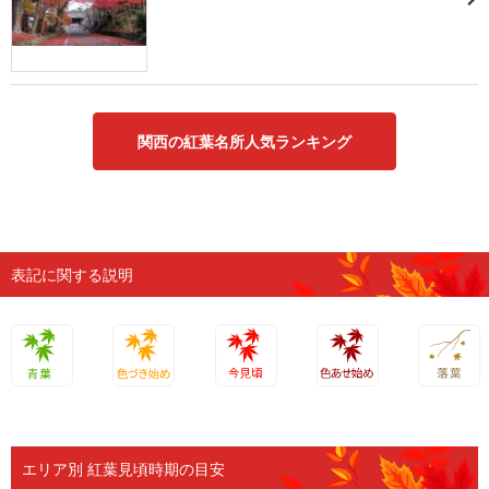
関西の紅葉名所人気ランキング
表記に関する説明
青葉
色づき始
今見頃
色あせ始
落葉
め
め
エリア別 紅葉見頃時期の目安