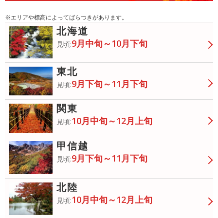
※エリアや標高によってばらつきがあります。
北海道
9月中旬～10月下旬
見頃:
東北
9月下旬～11月下旬
見頃:
関東
10月中旬～12月上旬
見頃:
甲信越
9月下旬～11月下旬
見頃:
北陸
10月中旬～12月上旬
見頃: