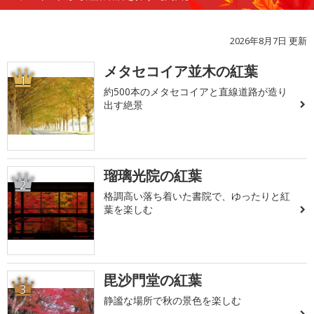
2026年8月7日 更新
メタセコイア並木の紅葉
1
約500本のメタセコイアと直線道路が造り
出す絶景
瑠璃光院の紅葉
2
格調高い落ち着いた書院で、ゆったりと紅
葉を楽しむ
毘沙門堂の紅葉
3
静謐な場所で秋の景色を楽しむ