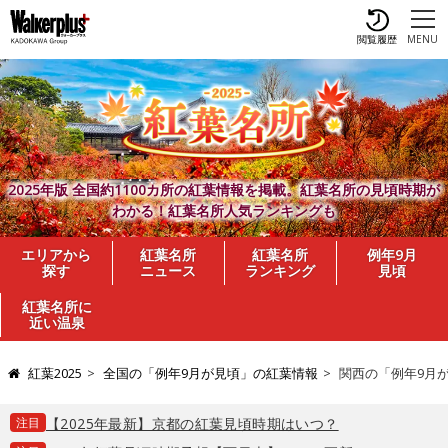
閲覧履歴
MENU
2025年版 全国約1100カ所の紅葉情報を掲載。紅葉名所の見頃時期が
わかる！紅葉名所人気ランキングも
エリアから
紅葉名所
紅葉名所
例年9月
探す
ニュース
ランキング
見頃
紅葉名所に
近い温泉
紅葉2025
全国の「例年9月が見頃」の紅葉情報
関西の「例年9月
注目
【2025年最新】京都の紅葉見頃時期はいつ？