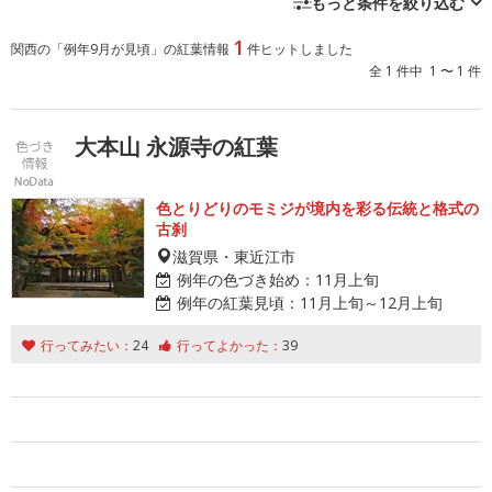
もっと条件を絞り込む
1
関西の「例年9月が見頃」の紅葉情報
件ヒットしました
全 1 件中 1 〜 1 件
大本山 永源寺の紅葉
色とりどりのモミジが境内を彩る伝統と格式の
古刹
滋賀県・東近江市
例年の色づき始め：
11月上旬
例年の紅葉見頃：
11月上旬～12月上旬
行ってみたい：
24
行ってよかった：
39