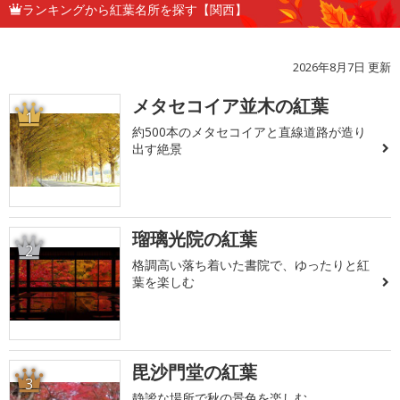
ランキングから紅葉名所を探す【関西】
2026年8月7日 更新
メタセコイア並木の紅葉
1
約500本のメタセコイアと直線道路が造り
出す絶景
瑠璃光院の紅葉
2
格調高い落ち着いた書院で、ゆったりと紅
葉を楽しむ
毘沙門堂の紅葉
3
静謐な場所で秋の景色を楽しむ