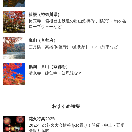
箱根（神奈川県）
長安寺・箱根登山鉄道の出山鉄橋(早川橋梁)・駒ヶ岳
ロープウェーなど
嵐山（京都府）
渡月橋・高雄(神護寺)・嵯峨野トロッコ列車など
祇園・東山（京都府）
清水寺・建仁寺・知恩院など
おすすめ特集
花火特集2025
2025年の花火大会情報をお届け！開催・中止・延期
情報も掲載