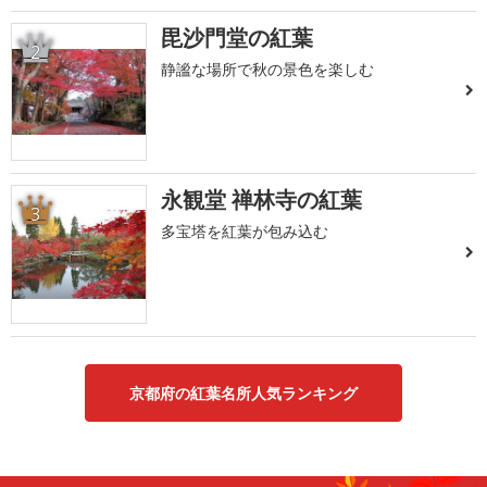
毘沙門堂の紅葉
2
静謐な場所で秋の景色を楽しむ
永観堂 禅林寺の紅葉
3
多宝塔を紅葉が包み込む
京都府の紅葉名所人気ランキング