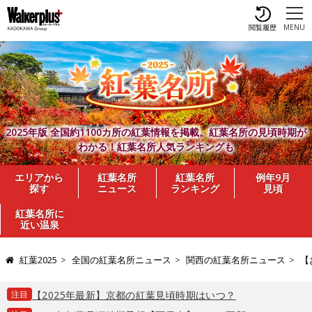
閲覧履歴
MENU
2025年版 全国約1100カ所の紅葉情報を掲載。紅葉名所の見頃時期が
わかる！紅葉名所人気ランキングも
エリアから
紅葉名所
紅葉名所
例年9月
探す
ニュース
ランキング
見頃
紅葉名所に
近い温泉
紅葉2025
全国の紅葉名所ニュース
関西の紅葉名所ニュース
【
注目
【2025年最新】京都の紅葉見頃時期はいつ？