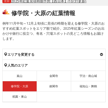
注目
2025年紅葉見頃時期予想【西日本】(10/31更新)
修学院・大原の紅葉情報
例年11月中旬～12月上旬頃に見頃の時期を迎える修学院・大原のお
すすめ紅葉スポットをエリア順で紹介。2025年紅葉シーズンのお出
かけや旅行に役立つ、有名・穴場スポットの見どころ情報もお届け
します。
エリアを変更する
人気のエリア
嵐山
金閣寺
宇治・南山城
修学院・大原
銀閣寺
福知山・舞鶴
祇園・東山