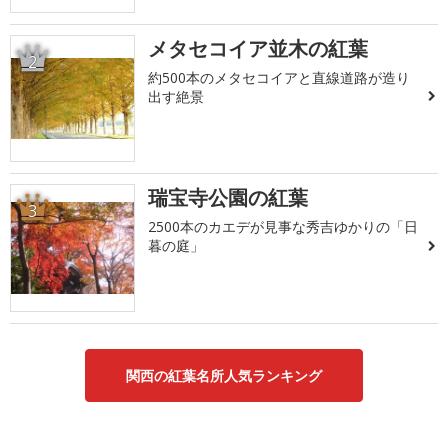
メタセコイア並木の紅葉
2
約500本のメタセコイアと直線道路が造り
出す絶景
瑞宝寺公園の紅葉
3
2500本のカエデが見事な秀吉ゆかりの「日
暮の庭」
関西の紅葉名所人気ランキング