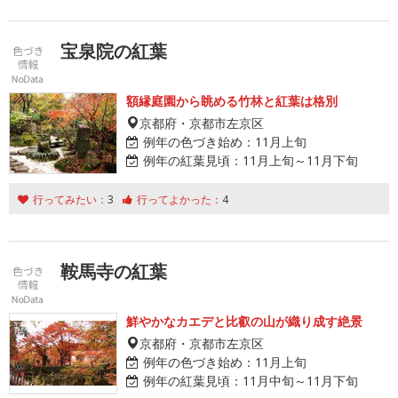
宝泉院の紅葉
額縁庭園から眺める竹林と紅葉は格別
京都府・京都市左京区
例年の色づき始め：
11月上旬
例年の紅葉見頃：
11月上旬～11月下旬
行ってみたい：
3
行ってよかった：
4
鞍馬寺の紅葉
鮮やかなカエデと比叡の山が織り成す絶景
京都府・京都市左京区
例年の色づき始め：
11月上旬
例年の紅葉見頃：
11月中旬～11月下旬