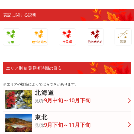
表記に関する説明
青葉
色づき始
今見頃
色あせ始
落葉
め
め
エリア別 紅葉見頃時期の目安
※エリアや標高によってばらつきがあります。
北海道
9月中旬～10月下旬
見頃:
東北
9月下旬～11月下旬
見頃: