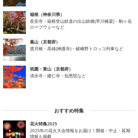
箱根（神奈川県）
長安寺・箱根登山鉄道の出山鉄橋(早川橋梁)・駒ヶ岳
ロープウェーなど
嵐山（京都府）
渡月橋・高雄(神護寺)・嵯峨野トロッコ列車など
祇園・東山（京都府）
清水寺・建仁寺・知恩院など
おすすめ特集
花火特集2025
2025年の花火大会情報をお届け！開催・中止・延期
情報も掲載