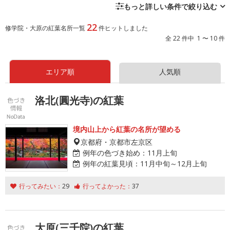
もっと詳しい条件で絞り込む
22
修学院・大原の紅葉名所一覧
件ヒットしました
全 22 件中 1 〜 10 件
エリア順
人気順
洛北(圓光寺)の紅葉
境内山上から紅葉の名所が望める
京都府・京都市左京区
例年の色づき始め：
11月上旬
例年の紅葉見頃：
11月中旬～12月上旬
行ってみたい：
29
行ってよかった：
37
大原(三千院)の紅葉