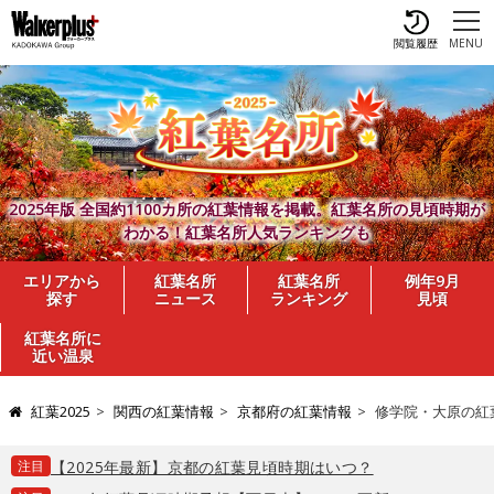
閲覧履歴
MENU
2025年版 全国約1100カ所の紅葉情報を掲載。紅葉名所の見頃時期が
わかる！紅葉名所人気ランキングも
エリアから
紅葉名所
紅葉名所
例年9月
探す
ニュース
ランキング
見頃
紅葉名所に
近い温泉
紅葉2025
関西の紅葉情報
京都府の紅葉情報
修学院・大原の紅
注目
【2025年最新】京都の紅葉見頃時期はいつ？