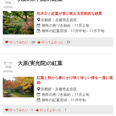
杉木立と紅葉が苔に映える芸術的な絶景
京都府・京都市左京区
例年の色づき始め：
11月上旬
例年の紅葉見頃：
11月中旬～11月下旬
行ってみたい：
30
行ってよかった：
33
大原(実光院)の紅葉
紅葉と秋から春にかけ咲く珍しい桜を一度に堪
能
京都府・京都市左京区
例年の色づき始め：
11月上旬
例年の紅葉見頃：
11月中旬
行ってみたい：
1
行ってよかった：
1