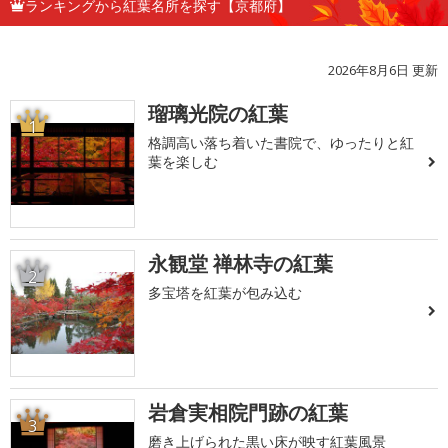
ランキングから紅葉名所を探す【京都府】
2026年8月6日 更新
瑠璃光院の紅葉
1
格調高い落ち着いた書院で、ゆったりと紅
葉を楽しむ
永観堂 禅林寺の紅葉
2
多宝塔を紅葉が包み込む
岩倉実相院門跡の紅葉
3
磨き上げられた黒い床が映す紅葉風景