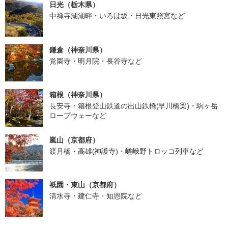
日光（栃木県）
中禅寺湖湖畔・いろは坂・日光東照宮など
鎌倉（神奈川県）
覚園寺・明月院・長谷寺など
箱根（神奈川県）
長安寺・箱根登山鉄道の出山鉄橋(早川橋梁)・駒ヶ岳
ロープウェーなど
嵐山（京都府）
渡月橋・高雄(神護寺)・嵯峨野トロッコ列車など
祇園・東山（京都府）
清水寺・建仁寺・知恩院など