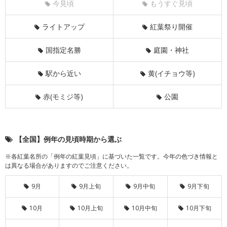
今見頃
もうすぐ見頃
ライトアップ
紅葉祭り開催
国指定名勝
庭園・神社
駅から近い
黄(イチョウ等)
赤(モミジ等)
公園
【全国】例年の見頃時期から選ぶ
※各紅葉名所の「例年の紅葉見頃」に基づいた一覧です。今年の色づき情報と
は異なる場合がありますのでご注意ください。
9月
9月上旬
9月中旬
9月下旬
10月
10月上旬
10月中旬
10月下旬