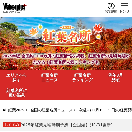
閲覧履歴
MENU
2025年版 全国約1100カ所の紅葉情報を掲載。紅葉名所の見頃時期が
わかる！紅葉名所人気ランキングも
エリアから
紅葉名所
紅葉名所
例年9月
探す
ニュース
ランキング
見頃
紅葉名所に
近い温泉
紅葉2025
全国の紅葉名所ニュース
今週末(11月19・20日)の
おすすめ
2025年紅葉見頃時期予想【全国編】(10/31更新)