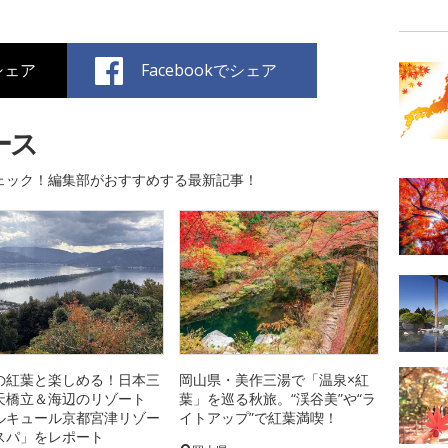
でシェア
Facebookでシェア
ース
ェック！編集部がおすすめする最新記事！
の紅葉と楽しめる！日本三
岡山県・美作三湯で「温泉×紅
天橋立＆海辺のリゾート
葉」を巡る秋旅。“渓谷美”や“ラ
ルキュール京都宮津リゾー
イトアップ”で紅葉満喫！
スパ」をレポート