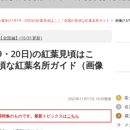
今週末(11月19・20日)の紅葉見頃はここ！全国の見頃な紅葉名所ガイド
画像(13/1
全国編】(10/31更新)
19・20日)の紅葉見頃はこ
頃な紅葉名所ガイド（画像
富
1
2022年11月17日 16:30更新
谷
2
蔵
紅葉特集のものです。最新トピックスは
こちら
3
メ
4