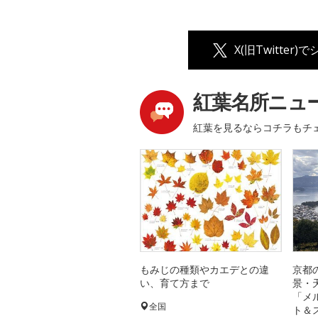
X(旧Twitter)
紅葉名所ニュ
紅葉を見るならコチラもチ
もみじの種類やカエデとの違
京都
い、育て方まで
景・
「メ
全国
ト＆