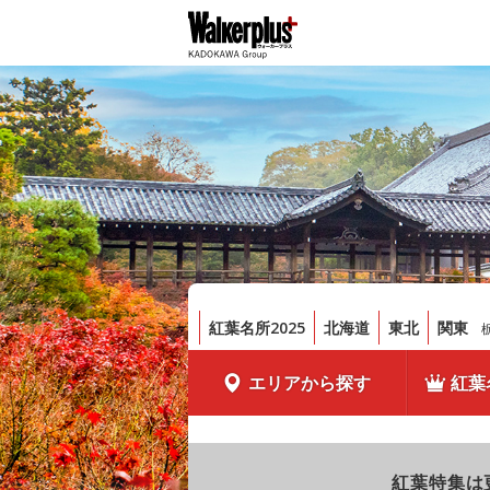
紅葉名所2025
北海道
東北
関東
エリアから探す
紅葉
紅葉特集は