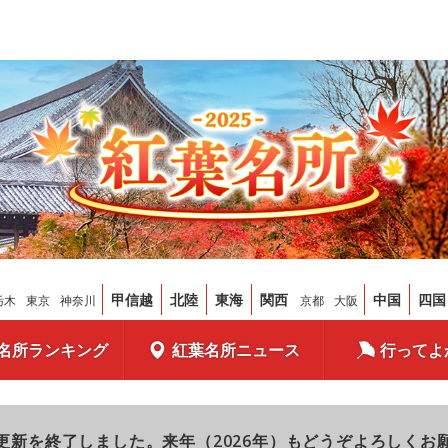
甲信越
北陸
東海
関西
中国
四国
栃木
東京
神奈川
京都
大阪
名所ランキング
紅葉名所ニュース
行ってよ
更新を終了しました。来年（2026年）もどうぞよろしくお