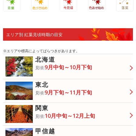
青葉
色づき始
今見頃
色あせ始
落葉
め
め
エリア別 紅葉見頃時期の目安
※エリアや標高によってばらつきがあります。
北海道
9月中旬～10月下旬
見頃:
東北
9月下旬～11月下旬
見頃:
関東
10月中旬～12月上旬
見頃:
甲信越