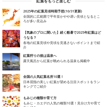
紅葉をもっと楽しむ
2025年の紅葉見頃時期予想(10/31更新)
全国的に広範囲で平年並かやや遅い見頃となるとこ
ろが多い見込み
【気象のプロに聞いた】続く酷暑で2025年紅葉はど
うなる？
各地の紅葉見頃や見頃を見逃さないポイントまで紹
介
紅葉狩りの後は温泉へ
露天風呂から紅葉が眺められる温泉も掲載中
全国の人気紅葉名所10選！
日本屈指の美しい紅葉が望める注目スポットをラン
キングでご紹介
もみじの種類や育て方
もみじ・カエデの人気の種類10選！見分け方や育て