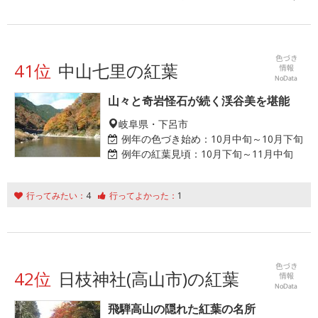
41位
中山七里の紅葉
山々と奇岩怪石が続く渓谷美を堪能
岐阜県・下呂市
例年の色づき始め：
10月中旬～10月下旬
例年の紅葉見頃：
10月下旬～11月中旬
行ってみたい：
4
行ってよかった：
1
42位
日枝神社(高山市)の紅葉
飛騨高山の隠れた紅葉の名所