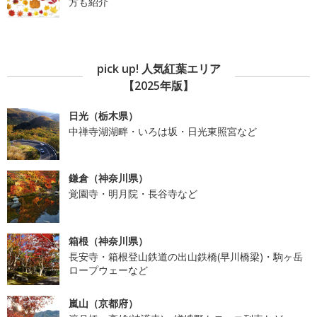
方も紹介
pick up! 人気紅葉エリア
【2025年版】
日光（栃木県）
中禅寺湖湖畔・いろは坂・日光東照宮など
鎌倉（神奈川県）
覚園寺・明月院・長谷寺など
箱根（神奈川県）
長安寺・箱根登山鉄道の出山鉄橋(早川橋梁)・駒ヶ岳
ロープウェーなど
嵐山（京都府）