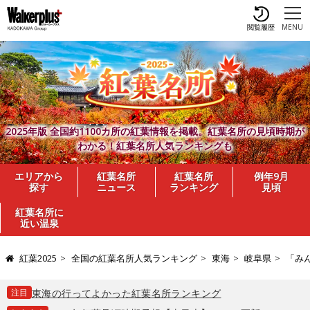
閲覧履歴
MENU
2025年版 全国約1100カ所の紅葉情報を掲載。紅葉名所の見頃時期が
わかる！紅葉名所人気ランキングも
エリアから
紅葉名所
紅葉名所
例年9月
探す
ニュース
ランキング
見頃
紅葉名所に
近い温泉
紅葉2025
全国の紅葉名所人気ランキング
東海
岐阜県
「み
注目
東海の行ってよかった紅葉名所ランキング