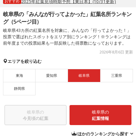
おすすめ
2025年紅葉見頃時期予想【東日本】(10/31更新)
岐阜県の「みんなが行ってよかった」紅葉名所ランキン
グ（5ページ目）
岐阜県43カ所の紅葉名所を対象に、みんなの「行ってよかった！」
投票で選ばれたスポットをエリア別にランキング！※ランキングは
前年度までの投票結果も一部反映した得票数になっております。
2026年8月6日 更新
エリアを絞り込む
東海
愛知県
岐阜県
三重県
静岡県
岐阜県の
岐阜県の
今見頃の紅葉
紅葉情報
ほかのランキングから探す