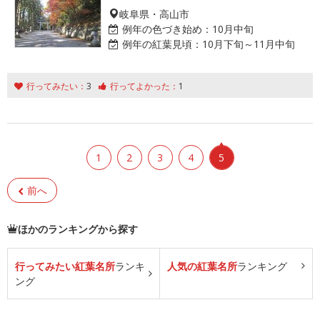
岐阜県・高山市
例年の色づき始め：
10月中旬
例年の紅葉見頃：
10月下旬～11月中旬
行ってみたい：
3
行ってよかった：
1
1
2
3
4
5
前へ
ほかのランキングから探す
行ってみたい紅葉名所
ランキ
人気の紅葉名所
ランキング
ング