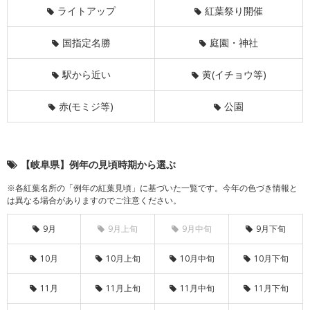
ライトアップ
紅葉祭り開催
国指定名勝
庭園・神社
駅から近い
黄(イチョウ等)
赤(モミジ等)
公園
【岐阜県】例年の見頃時期から選ぶ
※各紅葉名所の「例年の紅葉見頃」に基づいた一覧です。今年の色づき情報と
は異なる場合がありますのでご注意ください。
9月
9月上旬
9月中旬
9月下旬
10月
10月上旬
10月中旬
10月下旬
11月
11月上旬
11月中旬
11月下旬