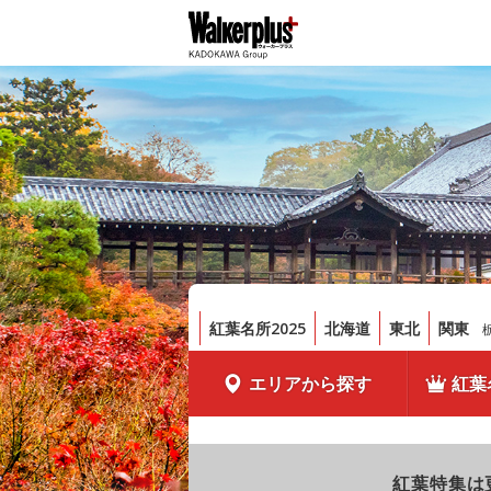
紅葉名所2025
北海道
東北
関東
エリアから探す
紅葉
紅葉特集は