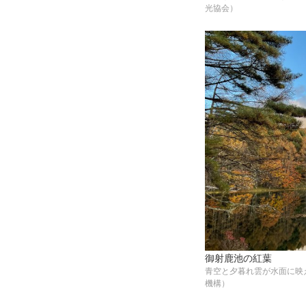
光協会）
御射鹿池の紅葉
青空と夕暮れ雲が水面に映
機構）