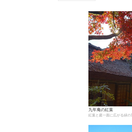
九年庵の紅葉
紅葉と庭一面に広がる緑の