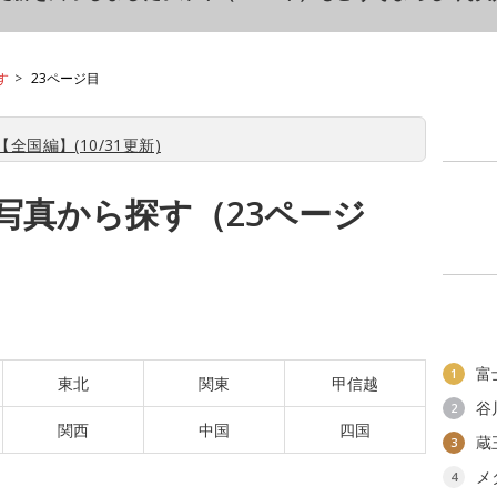
す
23ページ目
全国編】(10/31更新)
写真から探す（23ページ
富
1
東北
関東
甲信越
谷
2
関西
中国
四国
蔵
3
メ
4