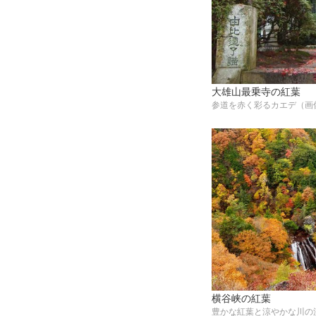
大雄山最乗寺の紅葉
参道を赤く彩るカエデ（画
横谷峡の紅葉
豊かな紅葉と涼やかな川の