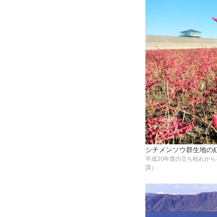
シチメンソウ群生地の
平成30年度の立ち枯れか
課）