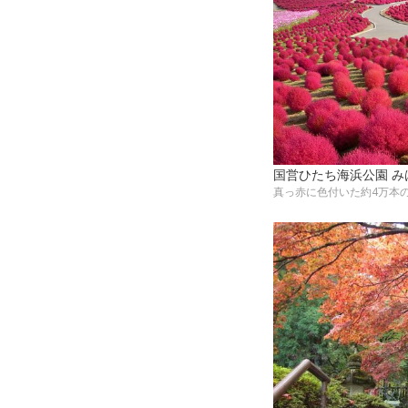
国営ひたち海浜公園 
真っ赤に色付いた約4万本