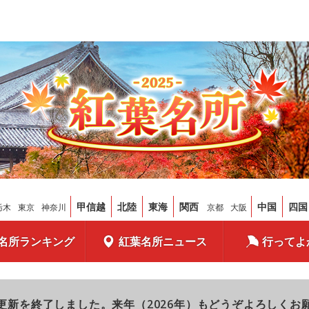
甲信越
北陸
東海
関西
中国
四国
栃木
東京
神奈川
京都
大阪
名所ランキング
紅葉名所ニュース
行ってよ
更新を終了しました。来年（2026年）もどうぞよろしくお