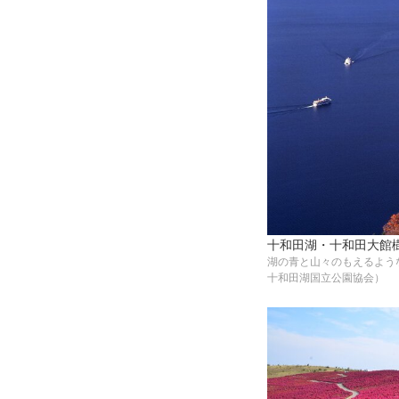
十和田湖・十和田大館
湖の青と山々のもえるよう
十和田湖国立公園協会）