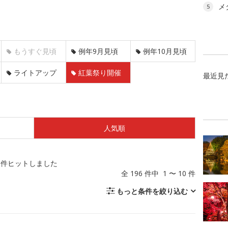
メ
5
もうすぐ見頃
例年9月見頃
例年10月見頃
ライトアップ
紅葉祭り開催
最近見
人気順
件ヒットしました
全 196 件中 1 〜 10 件
もっと条件を絞り込む