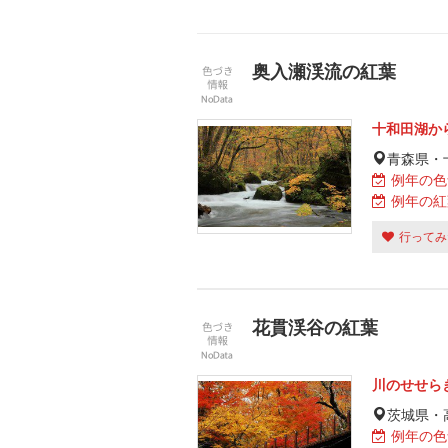
奥入瀬渓流の紅葉
十和田湖か
青森県・
例年の色
例年の紅
行ってみ
花貫渓谷の紅葉
川のせせら
茨城県・
例年の色