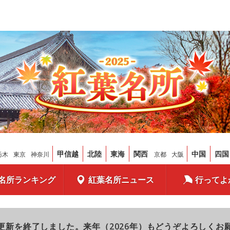
甲信越
北陸
東海
関西
中国
四国
栃木
東京
神奈川
京都
大阪
名所ランキング
紅葉名所ニュース
行ってよ
更新を終了しました。来年（2026年）もどうぞよろしくお