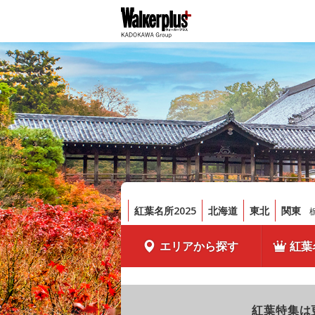
紅葉名所2025
北海道
東北
関東
エリアから探す
紅葉
紅葉特集は