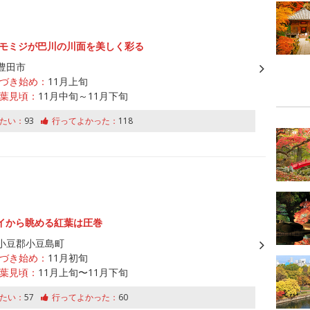
本のモミジが巴川の川面を美しく彩る
豊田市
づき始め：
11月上旬
葉見頃：
11月中旬～11月下旬
たい：
93
行ってよかった：
118
イから眺める紅葉は圧巻
小豆郡小豆島町
づき始め：
11月初旬
葉見頃：
11月上旬〜11月下旬
たい：
57
行ってよかった：
60