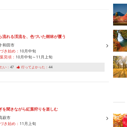
ら流れる渓流を、色づいた樹林が覆う
十和田市
づき始め：
10月中旬
葉見頃：
10月中旬～11月上旬
たい：
47
行ってよかった：
44
ぎを聞きながら紅葉狩りを楽しむ
高萩市
づき始め：
11月上旬