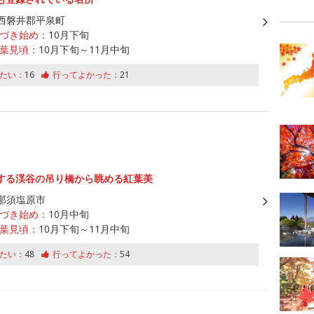
西磐井郡平泉町
づき始め：
10月下旬
葉見頃：
10月下旬～11月中旬
たい：
16
行ってよかった：
21
する渓谷の吊り橋から眺める紅葉美
那須塩原市
づき始め：
10月中旬
葉見頃：
10月下旬～11月中旬
たい：
48
行ってよかった：
54