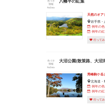
八幡平の紅葉
天然のオア
岩手県・
例年の色
例年の紅
行ってみ
大沼公園(散策路、大沼
秀峰駒ケ岳
北海道・
例年の色
例年の紅
行ってみ