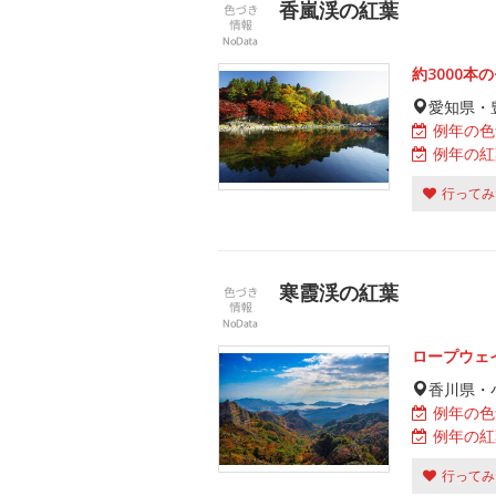
香嵐渓の紅葉
約3000
愛知県・
例年の色
例年の紅
行ってみ
寒霞渓の紅葉
ロープウェ
香川県・
例年の色
例年の紅
行ってみ