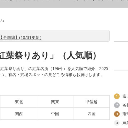
り」
全国編】(10/31更新)
紅葉祭りあり」（人気順）
葉祭りあり」の紅葉名所（196件）を人気順で紹介。2025
立つ、有名・穴場スポットの見どころ情報もお届けします。
富
1
東北
関東
甲信越
谷
2
関西
中国
四国
瑠
3
蔦
4