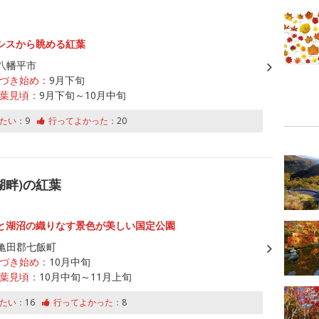
シスから眺める紅葉
八幡平市
づき始め：
9月下旬
葉見頃：
9月下旬～10月中旬
たい：
9
行ってよかった：
20
湖畔)の紅葉
と湖沼の織りなす景色が美しい国定公園
亀田郡七飯町
づき始め：
10月中旬
葉見頃：
10月中旬～11月上旬
たい：
16
行ってよかった：
8