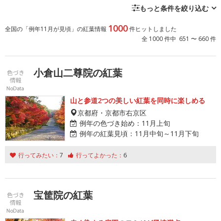
もっと条件を絞り込む
1000
全国の「例年11月が見頃」の紅葉情報
件ヒットしました
全 1000 件中 651 〜 660 件
小倉山二尊院の紅葉
山と参道2つの美しい紅葉を同時に楽しめる
京都府・京都市右京区
例年の色づき始め：
11月上旬
例年の紅葉見頃：
11月中旬～11月下旬
行ってみたい：
7
行ってよかった：
6
宝筐院の紅葉