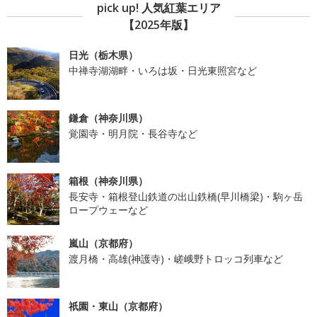
pick up! 人気紅葉エリア
【2025年版】
日光（栃木県）
中禅寺湖湖畔・いろは坂・日光東照宮など
鎌倉（神奈川県）
覚園寺・明月院・長谷寺など
箱根（神奈川県）
長安寺・箱根登山鉄道の出山鉄橋(早川橋梁)・駒ヶ岳
ロープウェーなど
嵐山（京都府）
渡月橋・高雄(神護寺)・嵯峨野トロッコ列車など
祇園・東山（京都府）