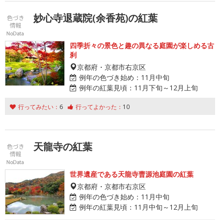
妙心寺退蔵院(余香苑)の紅葉
四季折々の景色と趣の異なる庭園が楽しめる古
刹
京都府・京都市右京区
例年の色づき始め：
11月中旬
例年の紅葉見頃：
11月下旬～12月上旬
行ってみたい：
6
行ってよかった：
10
天龍寺の紅葉
世界遺産である天龍寺曹源池庭園の紅葉
京都府・京都市右京区
例年の色づき始め：
11月中旬
例年の紅葉見頃：
11月中旬～12月上旬