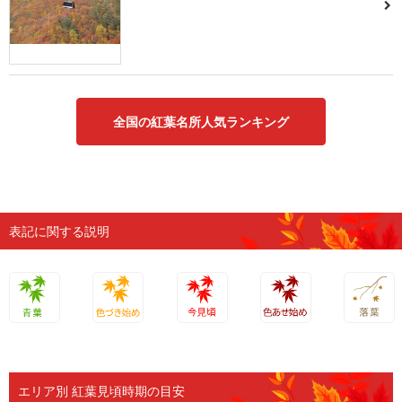
全国の紅葉名所人気ランキング
表記に関する説明
青葉
色づき始
今見頃
色あせ始
落葉
め
め
エリア別 紅葉見頃時期の目安