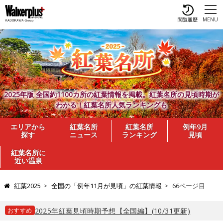
閲覧履歴
MENU
2025年版 全国約1100カ所の紅葉情報を掲載。紅葉名所の見頃時期が
わかる！紅葉名所人気ランキングも
エリアから
紅葉名所
紅葉名所
例年9月
探す
ニュース
ランキング
見頃
紅葉名所に
近い温泉
紅葉2025
全国の「例年11月が見頃」の紅葉情報
66ページ目
おすすめ
2025年紅葉見頃時期予想【全国編】(10/31更新)