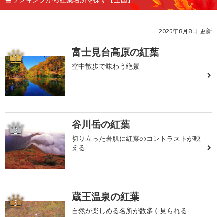
2026年8月8日 更新
富士見台高原の紅葉
1
空中散歩で味わう絶景
谷川岳の紅葉
2
切り立った岩肌に紅葉のコントラストが映
える
蔵王温泉の紅葉
3
自然が楽しめる名所が数多く見られる