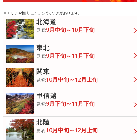
※エリアや標高によってばらつきがあります。
北海道
9月中旬～10月下旬
見頃:
東北
9月下旬～11月下旬
見頃:
関東
10月中旬～12月上旬
見頃:
甲信越
9月下旬～11月下旬
見頃:
北陸
10月中旬～12月上旬
見頃: