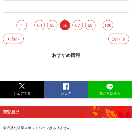
…
…
1
64
65
66
67
68
100
前へ
次へ
おすすめ情報
シェアする
シェア
友だちに送る
閲覧履歴
最近見た紅葉スポットページはありません。