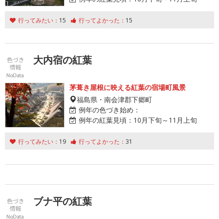
行ってみたい：
15
行ってよかった：
15
大内宿の紅葉
茅葺き屋根に映える紅葉の宿場町風景
福島県・南会津郡下郷町
例年の色づき始め：
例年の紅葉見頃：
10月下旬～11月上旬
行ってみたい：
19
行ってよかった：
31
ブナ平の紅葉