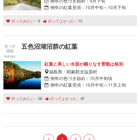
例年の色づき始め：
9月下旬
例年の紅葉見頃：
10月中旬～10月下旬
行ってみたい：
9
行ってよかった：
15
五色沼湖沼群の紅葉
紅葉と美しい水面が織りなす景観は格別
福島県・耶麻郡北塩原村
例年の色づき始め：
10月中旬頃
例年の紅葉見頃：
10月中旬～11月上旬
行ってみたい：
38
行ってよかった：
47
1
2
3
4