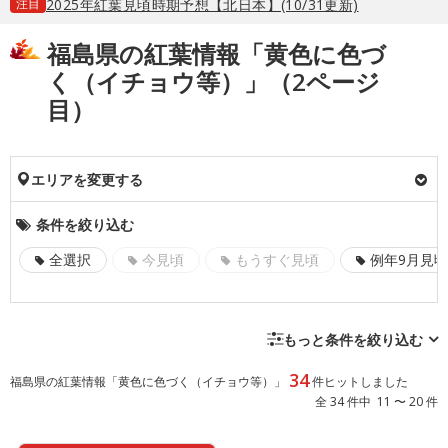
注目
2025年紅葉見頃時期予想【北日本】(10/31更新)
福島県の紅葉情報「黄色に色づ
く（イチョウ等）」（2ページ
目）
エリアを変更する
条件を絞り込む
全選択
今見頃
もうすぐ見頃
例年9月見頃
もっと条件を絞り込む
34
福島県の紅葉情報「黄色に色づく（イチョウ等）」
件ヒットしました
全 34 件中 11 〜 20 件