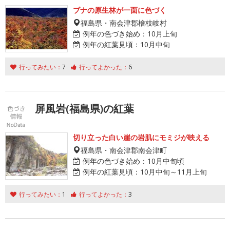
ブナの原生林が一面に色づく
福島県・南会津郡檜枝岐村
例年の色づき始め：
10月上旬
例年の紅葉見頃：
10月中旬
行ってみたい：
7
行ってよかった：
6
屏風岩(福島県)の紅葉
切り立った白い崖の岩肌にモミジが映える
福島県・南会津郡南会津町
例年の色づき始め：
10月中旬頃
例年の紅葉見頃：
10月中旬～11月上旬
行ってみたい：
1
行ってよかった：
3