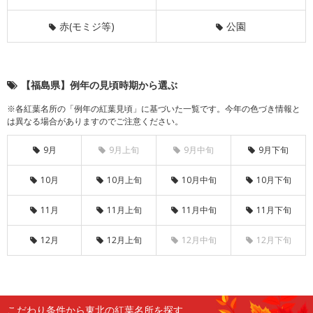
赤(モミジ等)
公園
【福島県】例年の見頃時期から選ぶ
※各紅葉名所の「例年の紅葉見頃」に基づいた一覧です。今年の色づき情報と
は異なる場合がありますのでご注意ください。
9月
9月上旬
9月中旬
9月下旬
10月
10月上旬
10月中旬
10月下旬
11月
11月上旬
11月中旬
11月下旬
12月
12月上旬
12月中旬
12月下旬
こだわり条件から東北の紅葉名所を探す