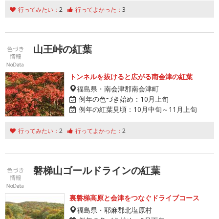
行ってみたい：
2
行ってよかった：
3
山王峠の紅葉
トンネルを抜けると広がる南会津の紅葉
福島県・南会津郡南会津町
例年の色づき始め：
10月上旬
例年の紅葉見頃：
10月中旬～11月上旬
行ってみたい：
2
行ってよかった：
2
磐梯山ゴールドラインの紅葉
裏磐梯高原と会津をつなぐドライブコース
福島県・耶麻郡北塩原村