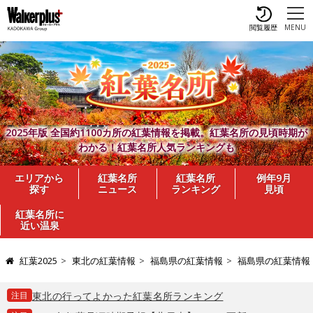
閲覧履歴
MENU
2025年版 全国約1100カ所の紅葉情報を掲載。紅葉名所の見頃時期が
わかる！紅葉名所人気ランキングも
エリアから
紅葉名所
紅葉名所
例年9月
探す
ニュース
ランキング
見頃
紅葉名所に
近い温泉
紅葉2025
東北の紅葉情報
福島県の紅葉情報
福島県の紅葉情報
注目
東北の行ってよかった紅葉名所ランキング