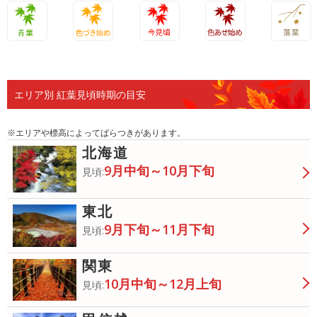
青葉
色づき始
今見頃
色あせ始
落葉
め
め
エリア別 紅葉見頃時期の目安
※エリアや標高によってばらつきがあります。
北海道
9月中旬～10月下旬
見頃:
東北
9月下旬～11月下旬
見頃:
関東
10月中旬～12月上旬
見頃: