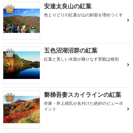
安達太良山の紅葉
1
色とりどりの紅葉が山の斜面を埋めつくす
五色沼湖沼群の紅葉
2
紅葉と美しい水面が織りなす景観は格別
磐梯吾妻スカイラインの紅葉
3
作家・井上靖氏が名付けた絶好のビューポ
イント