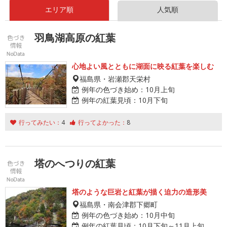
エリア順
人気順
羽鳥湖高原の紅葉
心地よい風とともに湖面に映る紅葉を楽しむ
福島県・岩瀬郡天栄村
例年の色づき始め：
10月上旬
例年の紅葉見頃：
10月下旬
行ってみたい：
4
行ってよかった：
8
塔のへつりの紅葉
塔のような巨岩と紅葉が描く迫力の造形美
福島県・南会津郡下郷町
例年の色づき始め：
10月中旬
例年の紅葉見頃：
10月下旬～11月上旬