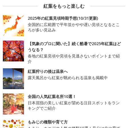
紅葉をもっと楽しむ
2025年の紅葉見頃時期予想(10/31更新)
全国的に広範囲で平年並かやや遅い見頃となるとこ
ろが多い見込み
【気象のプロに聞いた】続く酷暑で2025年紅葉はど
うなる？
各地の紅葉見頃や見頃を見逃さないポイントまで紹
介
紅葉狩りの後は温泉へ
露天風呂から紅葉が眺められる温泉も掲載中
全国の人気紅葉名所10選！
日本屈指の美しい紅葉が望める注目スポットをラン
キングでご紹介
もみじの種類や育て方