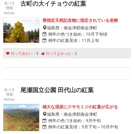
古町の大イチョウの紅葉
県指定天然記念物に指定されている老樹
福島県・南会津郡南会津町
例年の色づき始め：
10月下旬頃
例年の紅葉見頃：
11月上旬
行ってみたい：
3
行ってよかった：
2
尾瀬国立公園 田代山の紅葉
雄大な湿原にクサモミジの紅葉が広がる
福島県・南会津郡南会津町
例年の色づき始め：
9月中旬
例年の紅葉見頃：
9月下旬～10月中旬