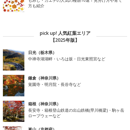
もみじ・カエデの人気の種類10選！見分け方や育て
方も紹介
pick up! 人気紅葉エリア
【2025年版】
日光（栃木県）
中禅寺湖湖畔・いろは坂・日光東照宮など
鎌倉（神奈川県）
覚園寺・明月院・長谷寺など
箱根（神奈川県）
長安寺・箱根登山鉄道の出山鉄橋(早川橋梁)・駒ヶ岳
ロープウェーなど
嵐山（京都府）