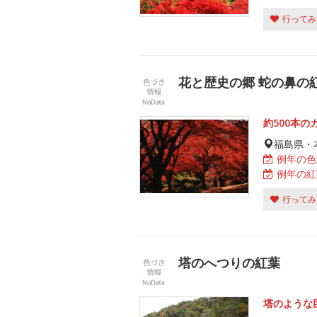
行ってみ
花と歴史の郷 蛇の鼻の
約500本
福島県・
例年の色
例年の紅
行ってみ
塔のへつりの紅葉
塔のような