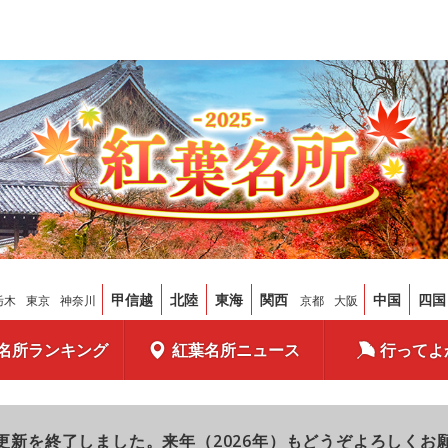
甲信越
北陸
東海
関西
中国
四国
栃木
東京
神奈川
京都
大阪
名所ランキング
紅葉名所ニュース
行ってよ
更新を終了しました。来年（2026年）もどうぞよろしくお