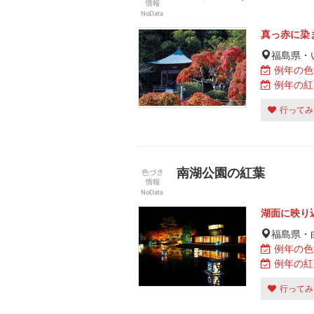
真っ赤に染
福島県・
例年の色
例年の紅
行ってみ
南湖公園の紅葉
湖面に映り
福島県・
例年の色
例年の紅
行ってみ