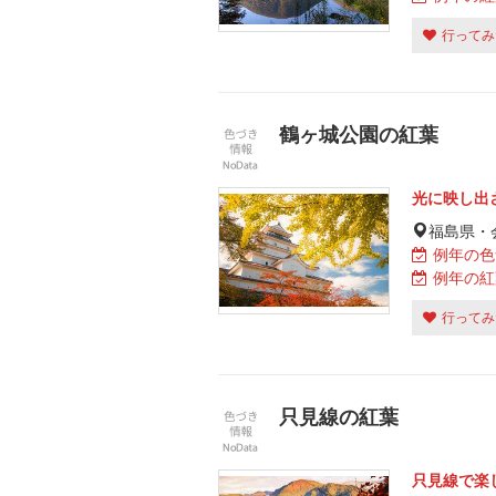
行ってみ
鶴ヶ城公園の紅葉
光に映し出
福島県・
例年の色
例年の紅
行ってみ
只見線の紅葉
只見線で楽