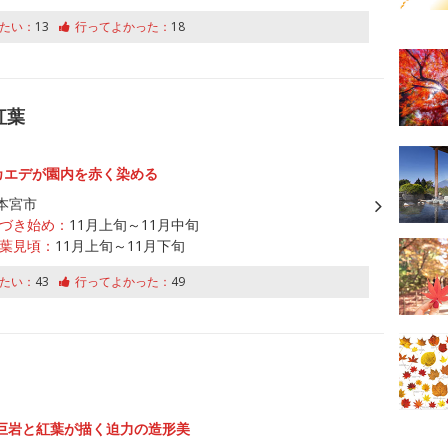
たい：
13
行ってよかった：
18
紅葉
のカエデが園内を赤く染める
本宮市
づき始め：
11月上旬～11月中旬
葉見頃：
11月上旬～11月下旬
たい：
43
行ってよかった：
49
巨岩と紅葉が描く迫力の造形美