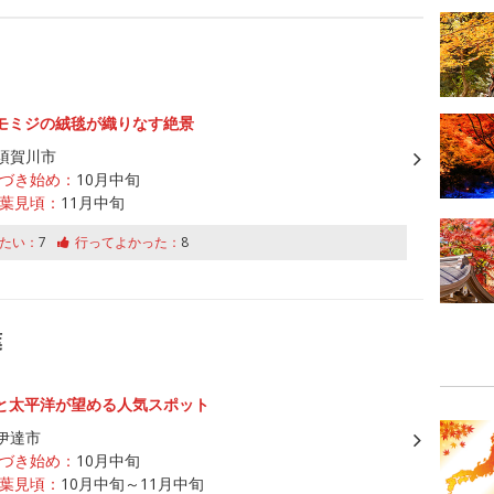
モミジの絨毯が織りなす絶景
須賀川市
づき始め：
10月中旬
葉見頃：
11月中旬
たい：
7
行ってよかった：
8
葉
と太平洋が望める人気スポット
伊達市
づき始め：
10月中旬
葉見頃：
10月中旬～11月中旬