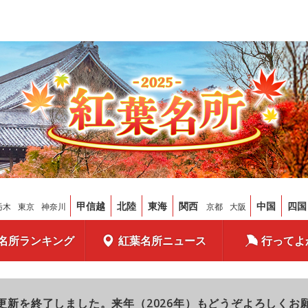
甲信越
北陸
東海
関西
中国
四国
栃木
東京
神奈川
京都
大阪
名所ランキング
紅葉名所ニュース
行ってよ
更新を終了しました。来年（2026年）もどうぞよろしくお