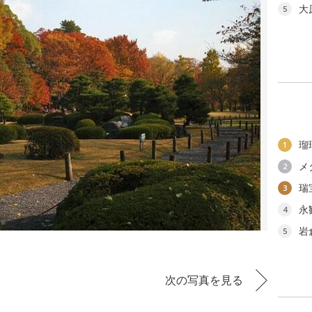
大
5
瑠
1
メ
2
瑞
3
永
4
岩
5
る
次の写真を見る