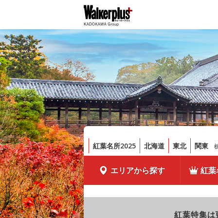
紅葉名所2025
北海道
東北
関東
エリアから探す
紅葉
紅葉特集は