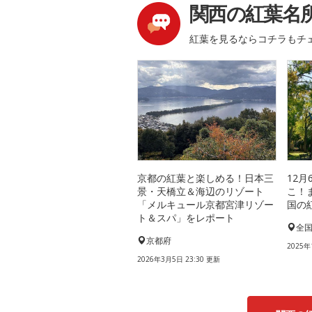
関西の紅葉名
紅葉を見るならコチラもチ
京都の紅葉と楽しめる！日本三
12
景・天橋立＆海辺のリゾート
こ！
「メルキュール京都宮津リゾー
国の
ト＆スパ」をレポート
全
京都府
2025年
2026年3月5日 23:30 更新