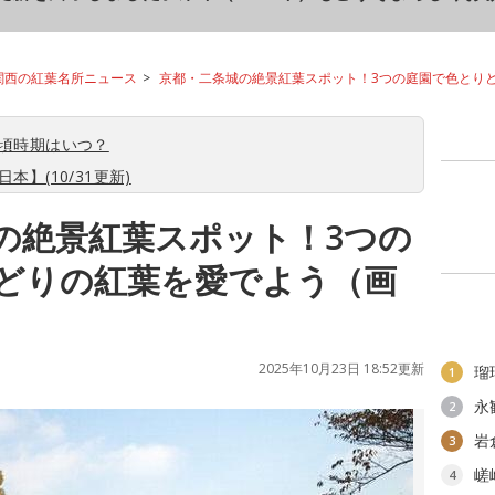
関西の紅葉名所ニュース
京都・二条城の絶景紅葉スポット！3つの庭園で色とり
見頃時期はいつ？
本】(10/31更新)
の絶景紅葉スポット！3つの
どりの紅葉を愛でよう（画
2025年10月23日 18:52更新
瑠
1
永
2
岩
3
嵯
4