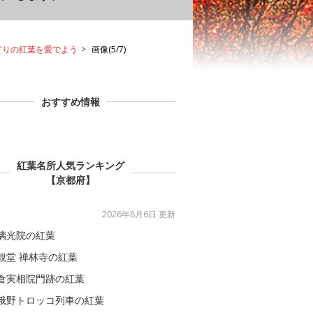
どりの紅葉を愛でよう
画像(5/7)
おすすめ情報
紅葉名所人気ランキング
【京都府】
2026年8月6日 更新
璃光院の紅葉
観堂 禅林寺の紅葉
倉実相院門跡の紅葉
峨野トロッコ列車の紅葉