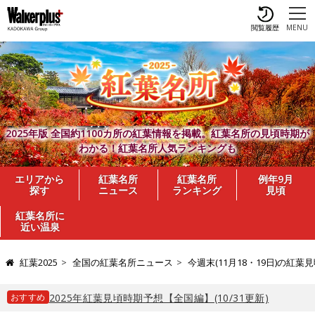
閲覧履歴
MENU
2025年版 全国約1100カ所の紅葉情報を掲載。紅葉名所の見頃時期が
わかる！紅葉名所人気ランキングも
エリアから
紅葉名所
紅葉名所
例年9月
探す
ニュース
ランキング
見頃
紅葉名所に
近い温泉
紅葉2025
全国の紅葉名所ニュース
今週末(11月18・19日)の
おすすめ
2025年紅葉見頃時期予想【全国編】(10/31更新)