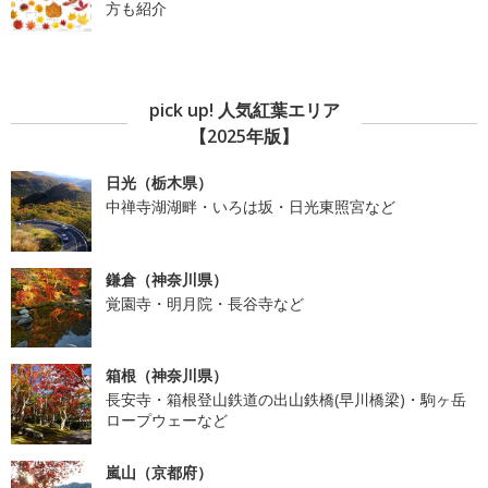
方も紹介
pick up! 人気紅葉エリア
【2025年版】
日光（栃木県）
中禅寺湖湖畔・いろは坂・日光東照宮など
鎌倉（神奈川県）
覚園寺・明月院・長谷寺など
箱根（神奈川県）
長安寺・箱根登山鉄道の出山鉄橋(早川橋梁)・駒ヶ岳
ロープウェーなど
嵐山（京都府）