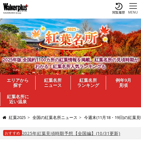
閲覧履歴
MENU
2025年版 全国約1100カ所の紅葉情報を掲載。紅葉名所の見頃時期が
わかる！紅葉名所人気ランキングも
エリアから
紅葉名所
紅葉名所
例年9月
探す
ニュース
ランキング
見頃
紅葉名所に
近い温泉
紅葉2025
全国の紅葉名所ニュース
今週末(11月18・19日)の
おすすめ
2025年紅葉見頃時期予想【全国編】(10/31更新)