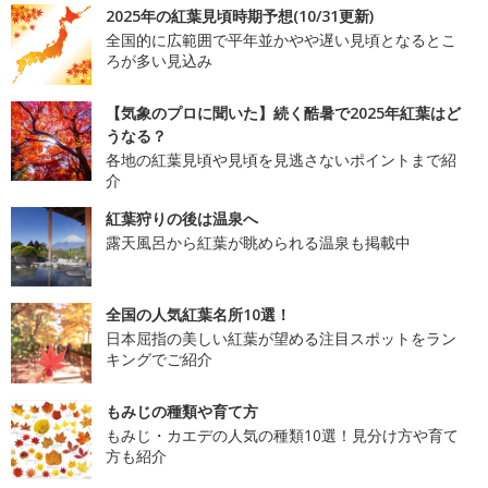
2025年の紅葉見頃時期予想(10/31更新)
全国的に広範囲で平年並かやや遅い見頃となるとこ
ろが多い見込み
【気象のプロに聞いた】続く酷暑で2025年紅葉はど
うなる？
各地の紅葉見頃や見頃を見逃さないポイントまで紹
介
紅葉狩りの後は温泉へ
露天風呂から紅葉が眺められる温泉も掲載中
全国の人気紅葉名所10選！
日本屈指の美しい紅葉が望める注目スポットをラン
キングでご紹介
もみじの種類や育て方
もみじ・カエデの人気の種類10選！見分け方や育て
方も紹介