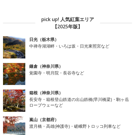
pick up! 人気紅葉エリア
【2025年版】
日光（栃木県）
中禅寺湖湖畔・いろは坂・日光東照宮など
鎌倉（神奈川県）
覚園寺・明月院・長谷寺など
箱根（神奈川県）
長安寺・箱根登山鉄道の出山鉄橋(早川橋梁)・駒ヶ岳
ロープウェーなど
嵐山（京都府）
渡月橋・高雄(神護寺)・嵯峨野トロッコ列車など