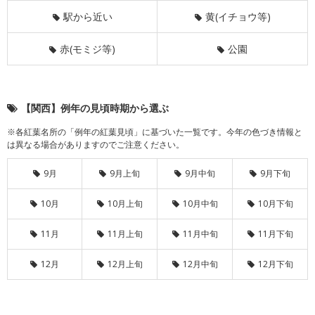
駅から近い
黄(イチョウ等)
赤(モミジ等)
公園
【関西】例年の見頃時期から選ぶ
※各紅葉名所の「例年の紅葉見頃」に基づいた一覧です。今年の色づき情報と
は異なる場合がありますのでご注意ください。
9月
9月上旬
9月中旬
9月下旬
10月
10月上旬
10月中旬
10月下旬
11月
11月上旬
11月中旬
11月下旬
12月
12月上旬
12月中旬
12月下旬