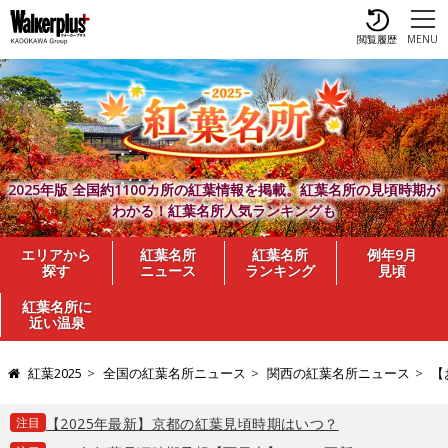
閲覧履歴
MENU
2025年版 全国約1100カ所の紅葉情報を掲載。紅葉名所の見頃時期が
わかる！紅葉名所人気ランキングも
エリアから
紅葉名所
紅葉名所
例年9月
探す
ニュース
ランキング
見頃
紅葉名所に
近い温泉
紅葉2025
全国の紅葉名所ニュース
関西の紅葉名所ニュース
【
注目
【2025年最新】京都の紅葉見頃時期はいつ？