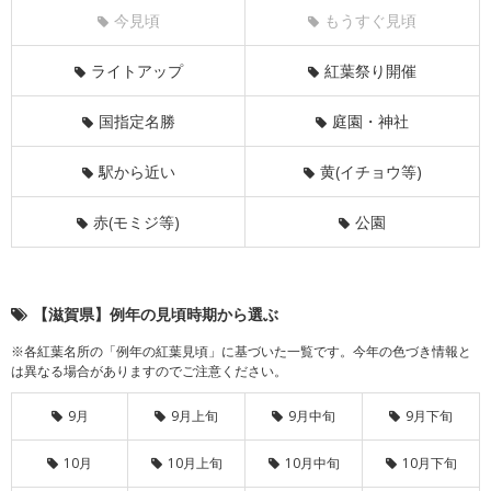
今見頃
もうすぐ見頃
ライトアップ
紅葉祭り開催
国指定名勝
庭園・神社
駅から近い
黄(イチョウ等)
赤(モミジ等)
公園
【滋賀県】例年の見頃時期から選ぶ
※各紅葉名所の「例年の紅葉見頃」に基づいた一覧です。今年の色づき情報と
は異なる場合がありますのでご注意ください。
9月
9月上旬
9月中旬
9月下旬
10月
10月上旬
10月中旬
10月下旬