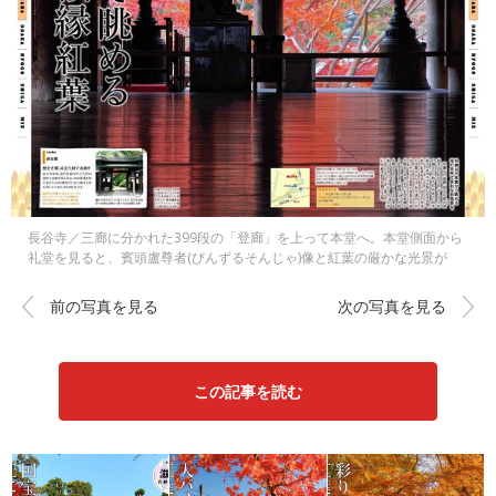
長谷寺／三廊に分かれた399段の「登廊」を上って本堂へ。本堂側面から
礼堂を見ると、賓頭盧尊者(びんずるそんじゃ)像と紅葉の厳かな光景が
前の写真を見る
次の写真を見る
この記事を読む