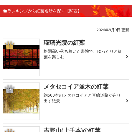
ランキングから紅葉名所を探す【関西】
2026年8月9日 更新
瑠璃光院の紅葉
1
格調高い落ち着いた書院で、ゆったりと紅
葉を楽しむ
メタセコイア並木の紅葉
2
約500本のメタセコイアと直線道路が造り
出す絶景
吉野山(上千本)の紅葉