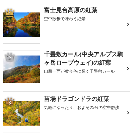
富士見台高原の紅葉
1
空中散歩で味わう絶景
千畳敷カール(中央アルプス駒
2
ヶ岳ロープウェイ)の紅葉
山肌一面が黄金色に輝く千畳敷カール
苗場ドラゴンドラの紅葉
3
気軽にゆったり、およそ25分の空中散歩