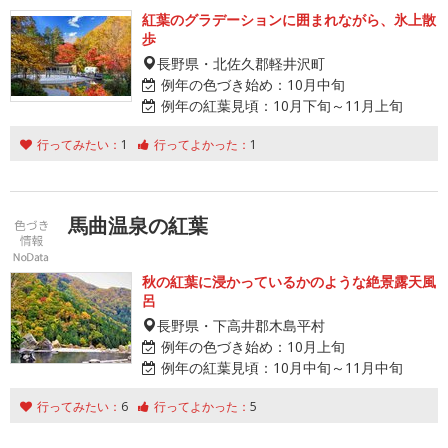
紅葉のグラデーションに囲まれながら、氷上散
歩
長野県・北佐久郡軽井沢町
例年の色づき始め：
10月中旬
例年の紅葉見頃：
10月下旬～11月上旬
行ってみたい：
1
行ってよかった：
1
馬曲温泉の紅葉
秋の紅葉に浸かっているかのような絶景露天風
呂
長野県・下高井郡木島平村
例年の色づき始め：
10月上旬
例年の紅葉見頃：
10月中旬～11月中旬
行ってみたい：
6
行ってよかった：
5