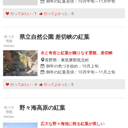
例年の紅葉見頃：
10月中旬～11月中旬
行ってみたい：
1
行ってよかった：
0
県立自然公園 差切峡の紅葉
水と奇岩と紅葉が織りなす景観、差切峡
長野県・東筑摩郡筑北村
例年の色づき始め：
10月上旬
例年の紅葉見頃：
10月中旬～11月上旬
行ってみたい：
4
行ってよかった：
5
野々海高原の紅葉
広大な野々海池に映る紅葉が美しい