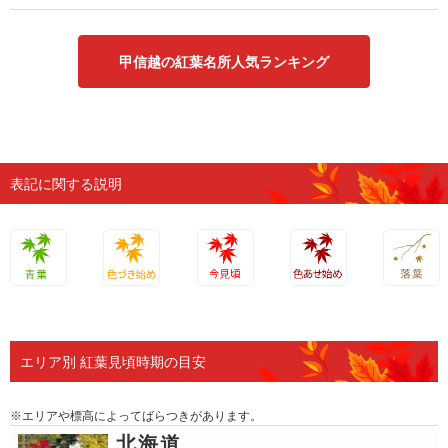
甲信越の紅葉名所人気ランキング
表記に関する説明
青葉
色づき始
今見頃
色あせ始
落葉
め
め
エリア別 紅葉見頃時期の目安
※エリアや標高によってばらつきがあります。
北海道