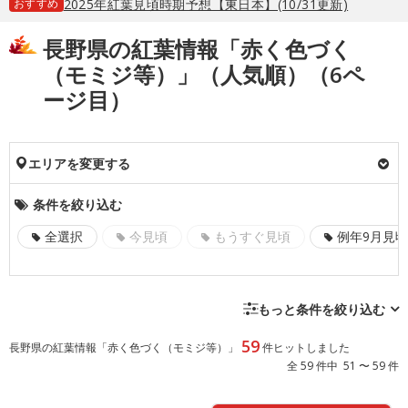
おすすめ
2025年紅葉見頃時期予想【東日本】(10/31更新)
長野県の紅葉情報「赤く色づく
（モミジ等）」（人気順）（6ペ
ージ目）
エリアを変更する
条件を絞り込む
全選択
今見頃
もうすぐ見頃
例年9月見頃
もっと条件を絞り込む
59
長野県の紅葉情報「赤く色づく（モミジ等）」
件ヒットしました
全 59 件中 51 〜 59 件