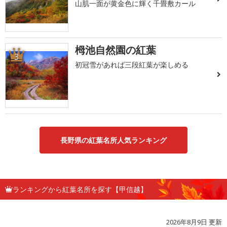
山肌一面が黄金色に輝く千畳敷カール
栂池自然園の紅葉
3
初冠雪があれば三段紅葉が楽しめる
長野県の紅葉名所人気ランキング
ランキングから紅葉名所を探す【甲信越】
2026年8月9日 更新