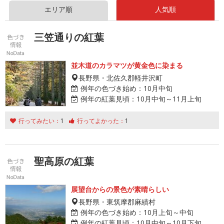
エリア順
人気順
三笠通りの紅葉
並木道のカラマツが黄金色に染まる
長野県・北佐久郡軽井沢町
例年の色づき始め：
10月中旬
例年の紅葉見頃：
10月中旬～11月上旬
行ってみたい：
1
行ってよかった：
1
聖高原の紅葉
展望台からの景色が素晴らしい
長野県・東筑摩郡麻績村
例年の色づき始め：
10月上旬～中旬
例年の紅葉見頃：
10月中旬～10月下旬