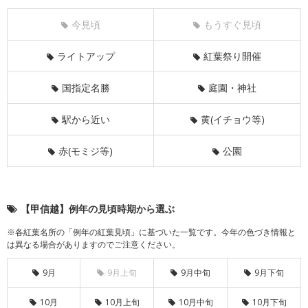
今見頃
もうすぐ見頃
ライトアップ
紅葉祭り開催
国指定名勝
庭園・神社
駅から近い
黄(イチョウ等)
赤(モミジ等)
公園
【甲信越】例年の見頃時期から選ぶ
※各紅葉名所の「例年の紅葉見頃」に基づいた一覧です。今年の色づき情報と
は異なる場合がありますのでご注意ください。
9月
9月上旬
9月中旬
9月下旬
10月
10月上旬
10月中旬
10月下旬