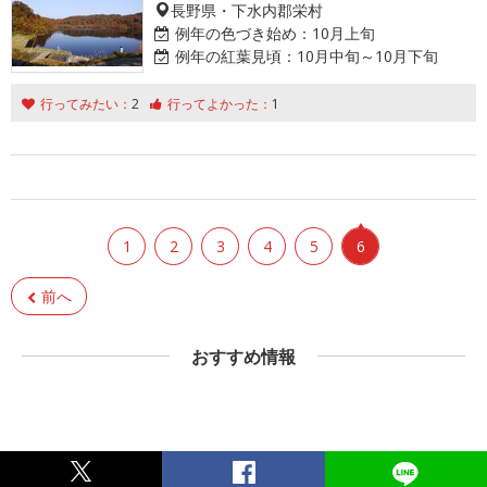
長野県・下水内郡栄村
例年の色づき始め：
10月上旬
例年の紅葉見頃：
10月中旬～10月下旬
行ってみたい：
2
行ってよかった：
1
1
2
3
4
5
6
前へ
おすすめ情報