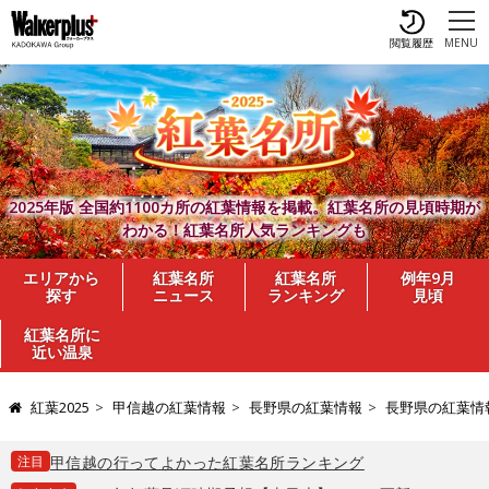
閲覧履歴
MENU
2025年版 全国約1100カ所の紅葉情報を掲載。紅葉名所の見頃時期が
わかる！紅葉名所人気ランキングも
エリアから
紅葉名所
紅葉名所
例年9月
探す
ニュース
ランキング
見頃
紅葉名所に
近い温泉
紅葉2025
甲信越の紅葉情報
長野県の紅葉情報
長野県の紅葉情
注目
甲信越の行ってよかった紅葉名所ランキング