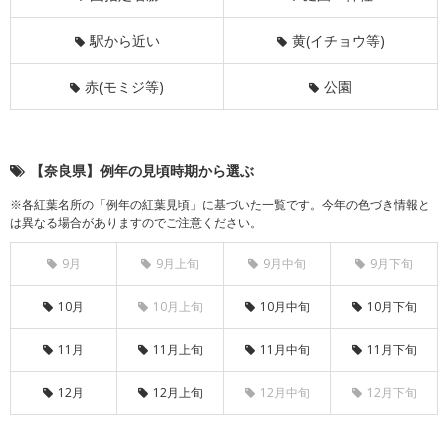
駅から近い
黄(イチョウ等)
赤(モミジ等)
公園
【奈良県】例年の見頃時期から選ぶ
※各紅葉名所の「例年の紅葉見頃」に基づいた一覧です。今年の色づき情報と
は異なる場合がありますのでご注意ください。
9月
9月上旬
9月中旬
9月下旬
10月
10月上旬
10月中旬
10月下旬
11月
11月上旬
11月中旬
11月下旬
12月
12月上旬
12月中旬
12月下旬