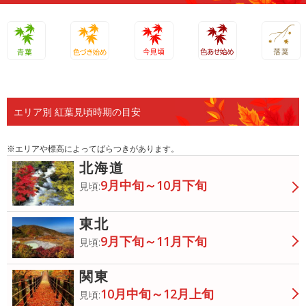
青葉
色づき始
今見頃
色あせ始
落葉
め
め
エリア別 紅葉見頃時期の目安
※エリアや標高によってばらつきがあります。
北海道
9月中旬～10月下旬
見頃:
東北
9月下旬～11月下旬
見頃:
関東
10月中旬～12月上旬
見頃: