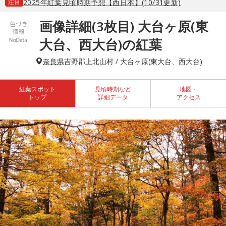
注目
2025年紅葉見頃時期予想【西日本】(10/31更新)
画像詳細(3枚目) 大台ヶ原(東
大台、西大台)の紅葉
奈良県
吉野郡上北山村 / 大台ヶ原(東大台、西大台)
紅葉スポット
見頃時期など
地図・
トップ
詳細データ
アクセス