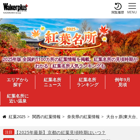
閲覧履歴
MENU
2025年版 全国約1100カ所の紅葉情報を掲載。紅葉名所の見頃時期が
わかる！紅葉名所人気ランキングも
エリアから
紅葉名所
紅葉名所
例年9月
探す
ニュース
ランキング
見頃
紅葉名所に
近い温泉
紅葉2025
関西の紅葉情報
奈良県の紅葉情報
大台ヶ原(東大台、
注目
【2025年最新】京都の紅葉見頃時期はいつ？