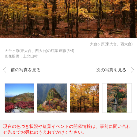
大台ヶ原(東大台、西大台)
大台ヶ原(東大台、西大台)の紅葉 画像(3/4)
画像提供：上北山村
前の写真を見る
次の写真を見る
現在の色づき状況や紅葉イベントの開催情報は、事前に問い合わ
せ先までお尋ねのうえおでかけください。