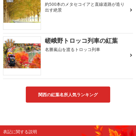
約500本のメタセコイアと直線道路が造り
出す絶景
嵯峨野トロッコ列車の紅葉
3
名勝嵐山を渡るトロッコ列車
関西の紅葉名所人気ランキング
表記に関する説明