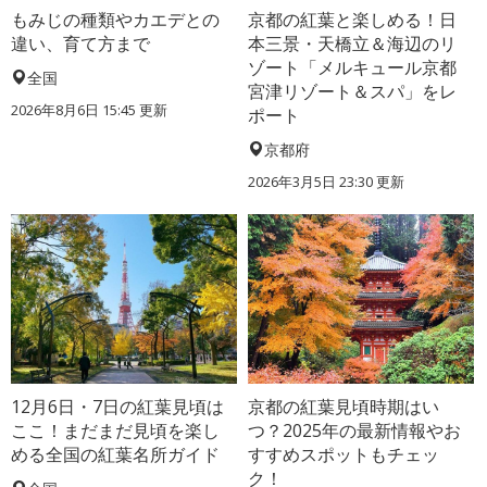
もみじの種類やカエデとの
京都の紅葉と楽しめる！日
違い、育て方まで
本三景・天橋立＆海辺のリ
ゾート「メルキュール京都
全国
宮津リゾート＆スパ」をレ
2026年8月6日 15:45 更新
ポート
京都府
2026年3月5日 23:30 更新
12月6日・7日の紅葉見頃は
京都の紅葉見頃時期はい
ここ！まだまだ見頃を楽し
つ？2025年の最新情報やお
める全国の紅葉名所ガイド
すすめスポットもチェッ
ク！