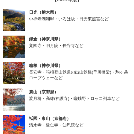
日光（栃木県）
中禅寺湖湖畔・いろは坂・日光東照宮など
鎌倉（神奈川県）
覚園寺・明月院・長谷寺など
箱根（神奈川県）
長安寺・箱根登山鉄道の出山鉄橋(早川橋梁)・駒ヶ岳
ロープウェーなど
嵐山（京都府）
渡月橋・高雄(神護寺)・嵯峨野トロッコ列車など
祇園・東山（京都府）
清水寺・建仁寺・知恩院など