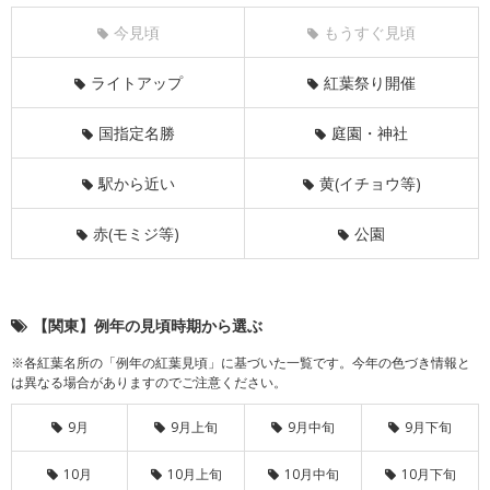
今見頃
もうすぐ見頃
ライトアップ
紅葉祭り開催
国指定名勝
庭園・神社
駅から近い
黄(イチョウ等)
赤(モミジ等)
公園
【関東】例年の見頃時期から選ぶ
※各紅葉名所の「例年の紅葉見頃」に基づいた一覧です。今年の色づき情報と
は異なる場合がありますのでご注意ください。
9月
9月上旬
9月中旬
9月下旬
10月
10月上旬
10月中旬
10月下旬