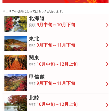
※エリアや標高によってばらつきがあります。
北海道
9月中旬～10月下旬
見頃:
東北
9月下旬～11月下旬
見頃:
関東
10月中旬～12月上旬
見頃:
甲信越
9月下旬～11月下旬
見頃:
北陸
10月中旬～12月上旬
見頃: