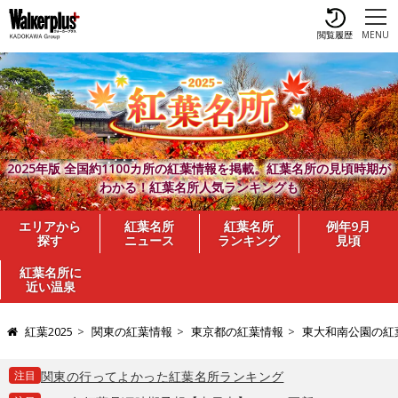
閲覧履歴
MENU
2025年版 全国約1100カ所の紅葉情報を掲載。紅葉名所の見頃時期が
わかる！紅葉名所人気ランキングも
エリアから
紅葉名所
紅葉名所
例年9月
探す
ニュース
ランキング
見頃
紅葉名所に
近い温泉
紅葉2025
関東の紅葉情報
東京都の紅葉情報
東大和南公園の紅
注目
関東の行ってよかった紅葉名所ランキング