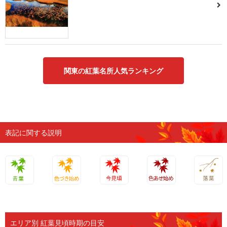
関東の紅葉名所人気ランキング
表記に関する説明
青葉
色づき始
今見頃
色あせ始
落葉
め
め
エリア別 紅葉見頃時期の目安