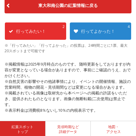
東大和南公園の紅葉情報に戻る
2
4
行ってみたい！
行ってよかった！
※「行ってみたい」「行ってよかった」の投票は、24時間ごとに1票、最大
20スポットまで可能です
※掲載情報は2025年9月時点のものです。 随時更新をしておりますが内
容が変更となっている場合がありますので、事前にご確認のうえ、おで
かけください。
※自然災害の影響やその他諸事情により、イベントの開催情報、施設の
営業時間、植物の開花・見頃期間などは変更になる場合があります。
※掲載されている画像は取材先から本ページへの掲載の許諾をいただ
き、提供されたものとなります。画像の無断転載(二次使用)は禁止で
す。
※表示料金は消費税8％ないし10％の内税表示です。
紅葉スポット
見頃時期など
地図・
トップ
詳細データ
アクセス