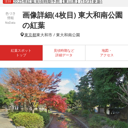
注目
2025年紅葉見頃時期予想【東日本】(10/31更新)
画像詳細(4枚目) 東大和南公園
の紅葉
東京都
東大和市 / 東大和南公園
紅葉スポット
見頃時期など
地図・
トップ
詳細データ
アクセス