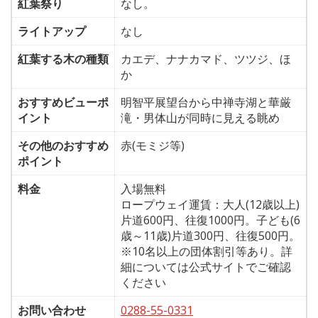
紅葉祭り
なし。
ライトアップ
なし
紅葉する木の種類
カエデ、ナナカマド、ツツジ、ほ
か
おすすめビューポ
明智平展望台から中禅寺湖と華厳
イント
滝・男体山が同時に見える眺め
その他のおすすめ
赤(モミジ等)
ポイント
料金
入場無料
ロープウェイ運賃：大人(12歳以上)
片道600円、往復1000円。子ども(6
歳～11歳)片道300円、往復500円。
※10名以上の団体割引等あり。詳
細については公式サイトでご確認
ください
お問い合わせ
0288-55-0331