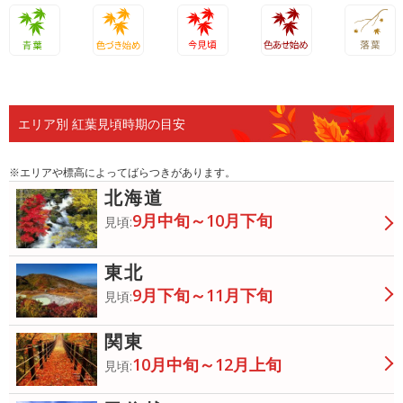
青葉
色づき始
今見頃
色あせ始
落葉
め
め
エリア別 紅葉見頃時期の目安
※エリアや標高によってばらつきがあります。
北海道
9月中旬～10月下旬
見頃:
東北
9月下旬～11月下旬
見頃:
関東
10月中旬～12月上旬
見頃: