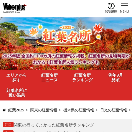
閲覧履歴
MENU
2025年版 全国約1100カ所の紅葉情報を掲載。紅葉名所の見頃時期が
わかる！紅葉名所人気ランキングも
エリアから
紅葉名所
紅葉名所
例年9月
探す
ニュース
ランキング
見頃
紅葉名所に
近い温泉
紅葉2025
関東の紅葉情報
栃木県の紅葉情報
日光の紅葉情報
注目
関東の行ってよかった紅葉名所ランキング