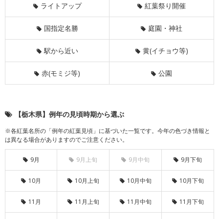
ライトアップ
紅葉祭り開催
国指定名勝
庭園・神社
駅から近い
黄(イチョウ等)
赤(モミジ等)
公園
【栃木県】例年の見頃時期から選ぶ
※各紅葉名所の「例年の紅葉見頃」に基づいた一覧です。今年の色づき情報と
は異なる場合がありますのでご注意ください。
9月
9月上旬
9月中旬
9月下旬
10月
10月上旬
10月中旬
10月下旬
11月
11月上旬
11月中旬
11月下旬