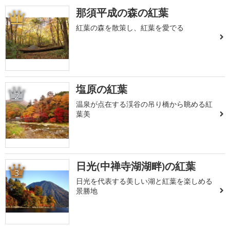
那須平成の森の紅葉
1
紅葉の森を散策し、紅葉を愛でる
塩原の紅葉
2
温泉が点在する渓谷の吊り橋から眺める紅
葉美
日光(中禅寺湖湖畔)の紅葉
3
日光を代表する美しい湖と紅葉を楽しめる
景勝地