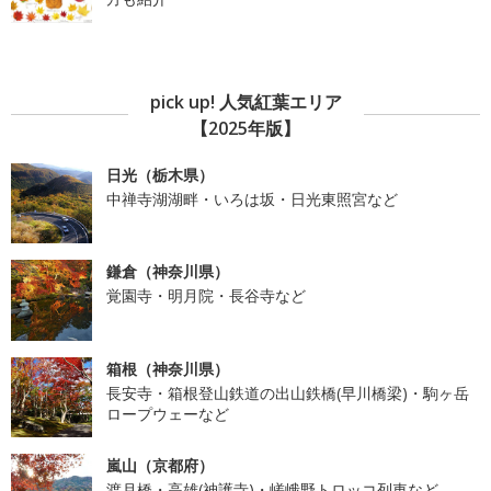
pick up! 人気紅葉エリア
【2025年版】
日光（栃木県）
中禅寺湖湖畔・いろは坂・日光東照宮など
鎌倉（神奈川県）
覚園寺・明月院・長谷寺など
箱根（神奈川県）
長安寺・箱根登山鉄道の出山鉄橋(早川橋梁)・駒ヶ岳
ロープウェーなど
嵐山（京都府）
渡月橋・高雄(神護寺)・嵯峨野トロッコ列車など