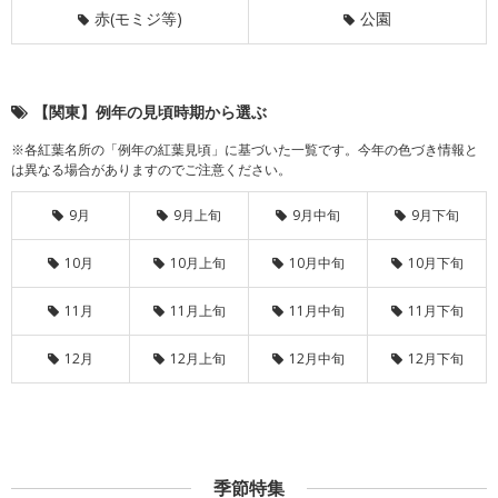
赤(モミジ等)
公園
【関東】例年の見頃時期から選ぶ
※各紅葉名所の「例年の紅葉見頃」に基づいた一覧です。今年の色づき情報と
は異なる場合がありますのでご注意ください。
9月
9月上旬
9月中旬
9月下旬
10月
10月上旬
10月中旬
10月下旬
11月
11月上旬
11月中旬
11月下旬
12月
12月上旬
12月中旬
12月下旬
季節特集