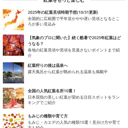
紅葉をもっと楽しむ
2025年の紅葉見頃時期予想(10/31更新)
全国的に広範囲で平年並かやや遅い見頃となるとこ
ろが多い見込み
【気象のプロに聞いた】続く酷暑で2025年紅葉はど
うなる？
各地の紅葉見頃や見頃を見逃さないポイントまで紹
介
紅葉狩りの後は温泉へ
露天風呂から紅葉が眺められる温泉も掲載中
全国の人気紅葉名所10選！
日本屈指の美しい紅葉が望める注目スポットをラン
キングでご紹介
もみじの種類や育て方
もみじ・カエデの人気の種類10選！見分け方や育て
方も紹介