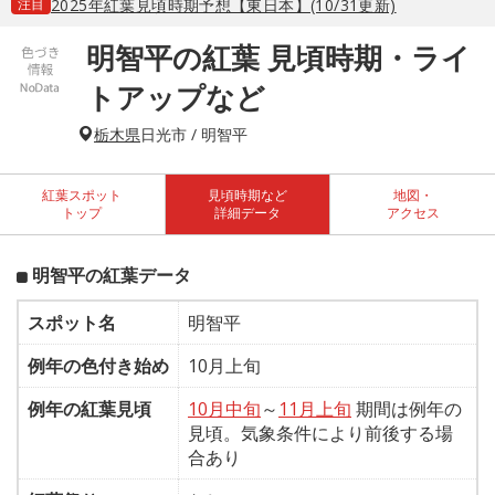
注目
2025年紅葉見頃時期予想【東日本】(10/31更新)
明智平の紅葉 見頃時期・ライ
トアップなど
栃木県
日光市 / 明智平
紅葉スポット
見頃時期など
地図・
トップ
詳細データ
アクセス
明智平の紅葉データ
スポット名
明智平
例年の色付き始め
10月上旬
例年の紅葉見頃
10月中旬
～
11月上旬
期間は例年の
見頃。気象条件により前後する場
合あり