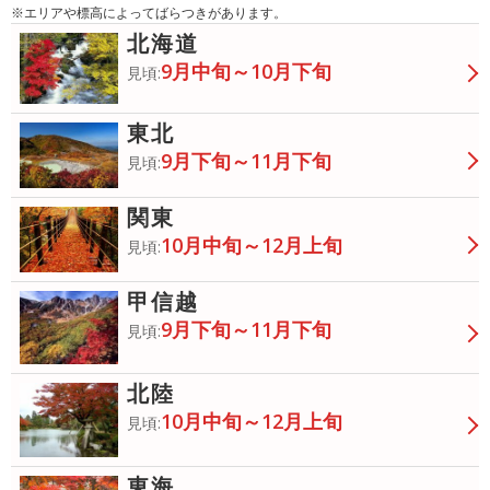
※エリアや標高によってばらつきがあります。
北海道
9月中旬～10月下旬
見頃:
東北
9月下旬～11月下旬
見頃:
関東
10月中旬～12月上旬
見頃:
甲信越
9月下旬～11月下旬
見頃:
北陸
10月中旬～12月上旬
見頃:
東海