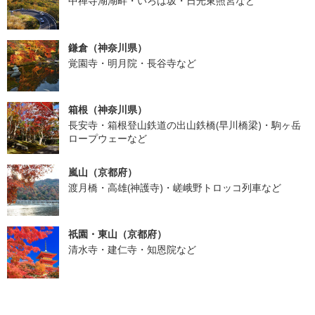
中禅寺湖湖畔・いろは坂・日光東照宮など
鎌倉（神奈川県）
覚園寺・明月院・長谷寺など
箱根（神奈川県）
長安寺・箱根登山鉄道の出山鉄橋(早川橋梁)・駒ヶ岳
ロープウェーなど
嵐山（京都府）
渡月橋・高雄(神護寺)・嵯峨野トロッコ列車など
祇園・東山（京都府）
清水寺・建仁寺・知恩院など