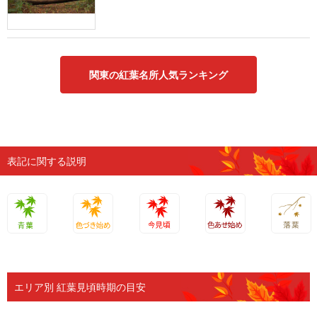
関東の紅葉名所人気ランキング
表記に関する説明
青葉
色づき始
今見頃
色あせ始
落葉
め
め
エリア別 紅葉見頃時期の目安