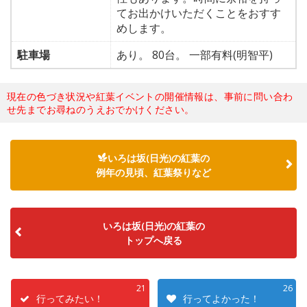
てお出かけいただくことをおすす
めします。
駐車場
あり。 80台。 一部有料(明智平)
現在の色づき状況や紅葉イベントの開催情報は、事前に問い合わ
せ先までお尋ねのうえおでかけください。
いろは坂(日光)の紅葉の
例年の見頃、紅葉祭りなど
いろは坂(日光)の紅葉の
トップへ戻る
21
26
行ってみたい！
行ってよかった！