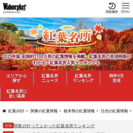
閲覧履歴
MENU
2025年版 全国約1100カ所の紅葉情報を掲載。紅葉名所の見頃時期が
わかる！紅葉名所人気ランキングも
エリアから
紅葉名所
紅葉名所
例年9月
探す
ニュース
ランキング
見頃
紅葉名所に
近い温泉
紅葉2025
関東の紅葉情報
栃木県の紅葉情報
日光の紅葉情報
注目
関東の行ってよかった紅葉名所ランキング