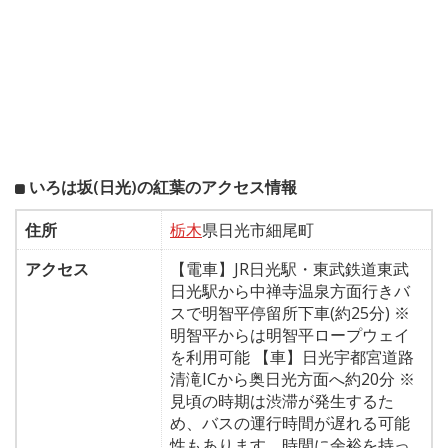
いろは坂(日光)の紅葉のアクセス情報
住所
栃木
県日光市細尾町
アクセス
【電車】JR日光駅・東武鉄道東武
日光駅から中禅寺温泉方面行きバ
スで明智平停留所下車(約25分) ※
明智平からは明智平ロープウェイ
を利用可能 【車】日光宇都宮道路
清滝ICから奥日光方面へ約20分 ※
見頃の時期は渋滞が発生するた
め、バスの運行時間が遅れる可能
性もあります。時間に余裕を持っ