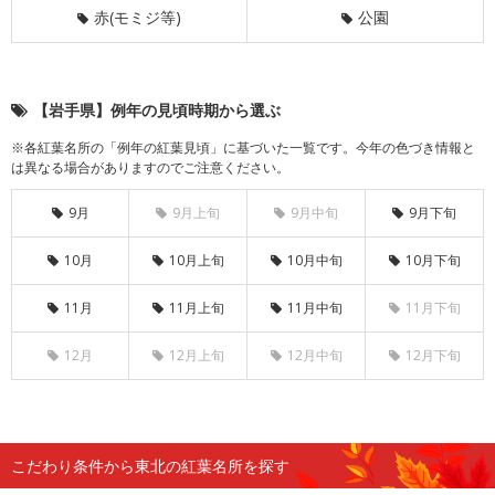
赤(モミジ等)
公園
【岩手県】例年の見頃時期から選ぶ
※各紅葉名所の「例年の紅葉見頃」に基づいた一覧です。今年の色づき情報と
は異なる場合がありますのでご注意ください。
9月
9月上旬
9月中旬
9月下旬
10月
10月上旬
10月中旬
10月下旬
11月
11月上旬
11月中旬
11月下旬
12月
12月上旬
12月中旬
12月下旬
こだわり条件から東北の紅葉名所を探す