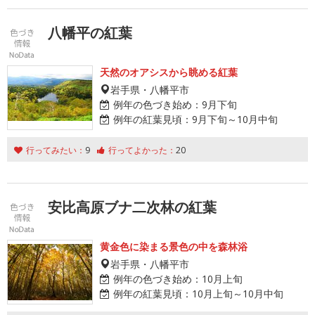
八幡平の紅葉
天然のオアシスから眺める紅葉
岩手県・八幡平市
例年の色づき始め：
9月下旬
例年の紅葉見頃：
9月下旬～10月中旬
行ってみたい：
9
行ってよかった：
20
安比高原ブナ二次林の紅葉
黄金色に染まる景色の中を森林浴
岩手県・八幡平市
例年の色づき始め：
10月上旬
例年の紅葉見頃：
10月上旬～10月中旬