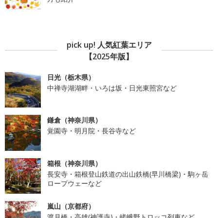
pick up! 人気紅葉エリア
【2025年版】
日光（栃木県）
中禅寺湖湖畔・いろは坂・日光東照宮など
鎌倉（神奈川県）
覚園寺・明月院・長谷寺など
箱根（神奈川県）
長安寺・箱根登山鉄道の出山鉄橋(早川橋梁)・駒ヶ岳
ロープウェーなど
嵐山（京都府）
渡月橋・高雄(神護寺)・嵯峨野トロッコ列車など