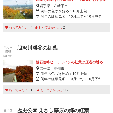
岩手県・八幡平市
例年の色づき始め：
10月上旬
例年の紅葉見頃：
10月上旬～10月中旬
行ってみたい：
4
行ってよかった：
2
胆沢川渓谷の紅葉
焼石連峰ビーチラインの紅葉は圧巻の眺め
岩手県・奥州市
例年の色づき始め：
10月上旬
例年の紅葉見頃：
10月中旬～10月下旬
行ってみたい：
10
行ってよかった：
17
歴史公園 えさし藤原の郷の紅葉