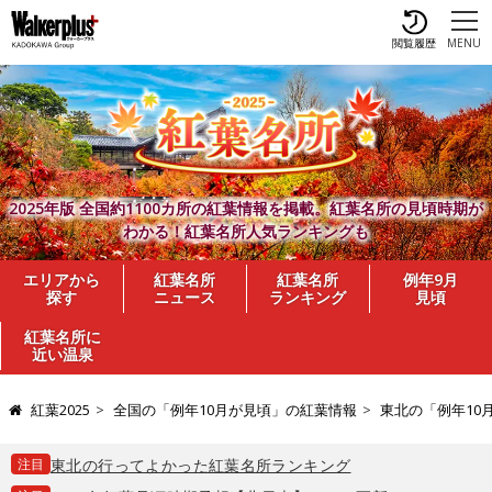
閲覧履歴
MENU
2025年版 全国約1100カ所の紅葉情報を掲載。紅葉名所の見頃時期が
わかる！紅葉名所人気ランキングも
エリアから
紅葉名所
紅葉名所
例年9月
探す
ニュース
ランキング
見頃
紅葉名所に
近い温泉
紅葉2025
全国の「例年10月が見頃」の紅葉情報
東北の「例年10
注目
東北の行ってよかった紅葉名所ランキング