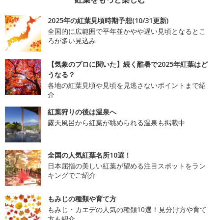
2025年の紅葉見頃時期予想(10/31更新)
全国的に広範囲で平年並かやや遅い見頃となるとこ
ろが多い見込み
【気象のプロに聞いた】続く酷暑で2025年紅葉はど
うなる？
各地の紅葉見頃や見頃を見逃さないポイントまで紹
介
紅葉狩りの後は温泉へ
露天風呂から紅葉が眺められる温泉も掲載中
全国の人気紅葉名所10選！
日本屈指の美しい紅葉が望める注目スポットをラン
キングでご紹介
もみじの種類や育て方
もみじ・カエデの人気の種類10選！見分け方や育て
方も紹介