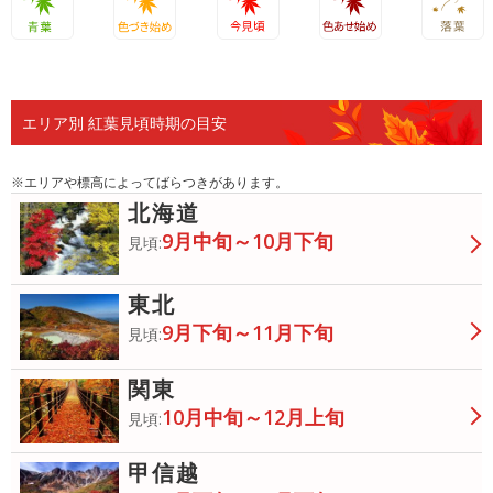
青葉
色づき始
今見頃
色あせ始
落葉
め
め
エリア別 紅葉見頃時期の目安
※エリアや標高によってばらつきがあります。
北海道
9月中旬～10月下旬
見頃:
東北
9月下旬～11月下旬
見頃:
関東
10月中旬～12月上旬
見頃:
甲信越