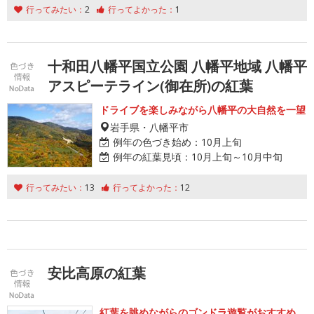
行ってみたい：
2
行ってよかった：
1
十和田八幡平国立公園 八幡平地域 八幡平
アスピーテライン(御在所)の紅葉
ドライブを楽しみながら八幡平の大自然を一望
岩手県・八幡平市
例年の色づき始め：
10月上旬
例年の紅葉見頃：
10月上旬～10月中旬
行ってみたい：
13
行ってよかった：
12
安比高原の紅葉
紅葉を眺めながらのゴンドラ遊覧がおすすめ