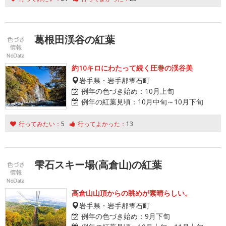
葛根田渓谷の紅葉
約10キロにわたって続く圧巻の渓谷美
岩手県・岩手郡雫石町
例年の色づき始め：
10月上旬
例年の紅葉見頃：
10月中旬～10月下旬
行ってみたい：
5
行ってよかった：
13
雫石スキー場(高倉山)の紅葉
高倉山山頂からの眺めが素晴らしい。
岩手県・岩手郡雫石町
例年の色づき始め：
9月下旬