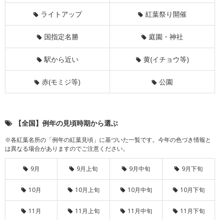
ライトアップ
紅葉祭り開催
国指定名勝
庭園・神社
駅から近い
黄(イチョウ等)
赤(モミジ等)
公園
【全国】例年の見頃時期から選ぶ
※各紅葉名所の「例年の紅葉見頃」に基づいた一覧です。今年の色づき情報と
は異なる場合がありますのでご注意ください。
9月
9月上旬
9月中旬
9月下旬
10月
10月上旬
10月中旬
10月下旬
11月
11月上旬
11月中旬
11月下旬