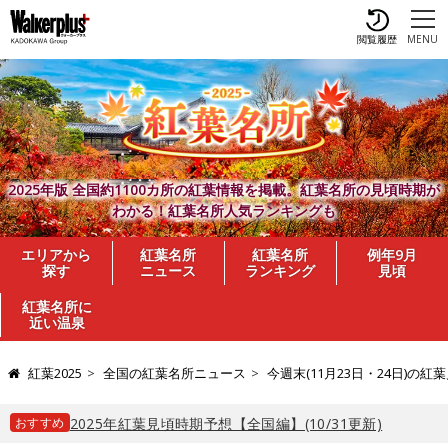
閲覧履歴
MENU
2025年版 全国約1100カ所の紅葉情報を掲載。紅葉名所の見頃時期が
わかる！紅葉名所人気ランキングも
エリアから
紅葉名所
紅葉名所
例年9月
探す
ニュース
ランキング
見頃
紅葉名所に
近い温泉
紅葉2025
全国の紅葉名所ニュース
今週末(11月23日・24日)
おすすめ
2025年紅葉見頃時期予想【全国編】(10/31更新)