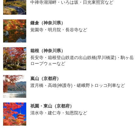
中禅寺湖湖畔・いろは坂・日光東照宮など
鎌倉（神奈川県）
覚園寺・明月院・長谷寺など
箱根（神奈川県）
長安寺・箱根登山鉄道の出山鉄橋(早川橋梁)・駒ヶ岳
ロープウェーなど
嵐山（京都府）
渡月橋・高雄(神護寺)・嵯峨野トロッコ列車など
祇園・東山（京都府）
清水寺・建仁寺・知恩院など