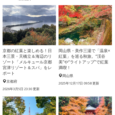
京都の紅葉と楽しめる！日
岡山県・美作三湯で「温泉×
本三景・天橋立＆海辺のリ
紅葉」を巡る秋旅。“渓谷
ゾート「メルキュール京都
美”や“ライトアップ”で紅葉
宮津リゾート＆スパ」をレ
満喫！
ポート
岡山県
京都府
2025年12月17日 09:58 更新
2026年3月5日 23:30 更新