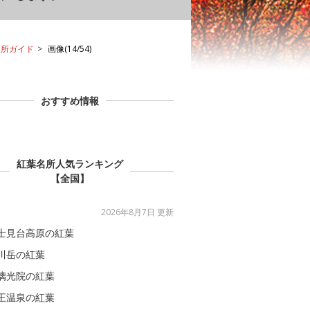
名所ガイド
画像(14/54)
おすすめ情報
紅葉名所人気ランキング
【全国】
2026年8月7日 更新
士見台高原の紅葉
川岳の紅葉
璃光院の紅葉
王温泉の紅葉