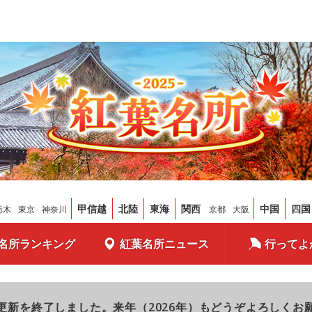
甲信越
北陸
東海
関西
中国
四国
栃木
東京
神奈川
京都
大阪
名所ランキング
紅葉名所ニュース
行ってよ
更新を終了しました。来年（2026年）もどうぞよろしくお