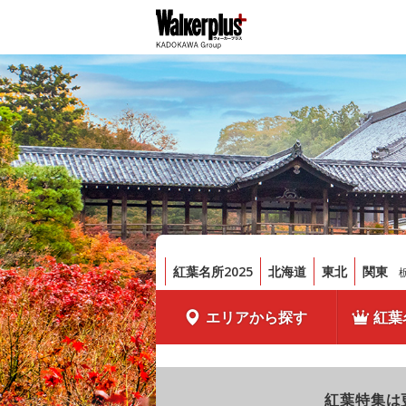
紅葉名所2025
北海道
東北
関東
エリアから探す
紅葉
紅葉特集は