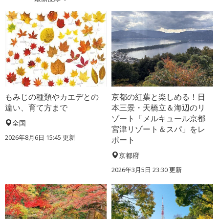
もみじの種類やカエデとの
京都の紅葉と楽しめる！日
違い、育て方まで
本三景・天橋立＆海辺のリ
ゾート「メルキュール京都
全国
宮津リゾート＆スパ」をレ
2026年8月6日 15:45 更新
ポート
京都府
2026年3月5日 23:30 更新