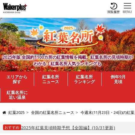
閲覧履歴
MENU
2025年版 全国約1100カ所の紅葉情報を掲載。紅葉名所の見頃時期が
わかる！紅葉名所人気ランキングも
エリアから
紅葉名所
紅葉名所
例年9月
探す
ニュース
ランキング
見頃
紅葉名所に
近い温泉
紅葉2025
全国の紅葉名所ニュース
今週末(11月23日・24日)
おすすめ
2025年紅葉見頃時期予想【全国編】(10/31更新)