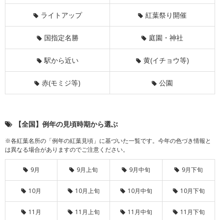
ライトアップ
紅葉祭り開催
国指定名勝
庭園・神社
駅から近い
黄(イチョウ等)
赤(モミジ等)
公園
【全国】例年の見頃時期から選ぶ
※各紅葉名所の「例年の紅葉見頃」に基づいた一覧です。今年の色づき情報と
は異なる場合がありますのでご注意ください。
9月
9月上旬
9月中旬
9月下旬
10月
10月上旬
10月中旬
10月下旬
11月
11月上旬
11月中旬
11月下旬