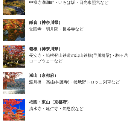
中禅寺湖湖畔・いろは坂・日光東照宮など
鎌倉（神奈川県）
覚園寺・明月院・長谷寺など
箱根（神奈川県）
長安寺・箱根登山鉄道の出山鉄橋(早川橋梁)・駒ヶ岳
ロープウェーなど
嵐山（京都府）
渡月橋・高雄(神護寺)・嵯峨野トロッコ列車など
祇園・東山（京都府）
清水寺・建仁寺・知恩院など