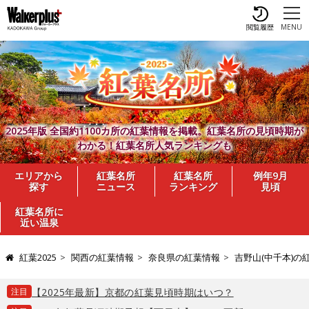
閲覧履歴
MENU
2025年版 全国約1100カ所の紅葉情報を掲載。紅葉名所の見頃時期が
わかる！紅葉名所人気ランキングも
エリアから
紅葉名所
紅葉名所
例年9月
探す
ニュース
ランキング
見頃
紅葉名所に
近い温泉
紅葉2025
関西の紅葉情報
奈良県の紅葉情報
吉野山(中千本)の
注目
【2025年最新】京都の紅葉見頃時期はいつ？