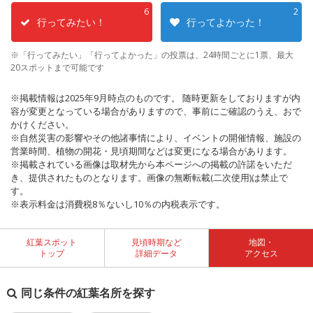
6
2
行ってみたい！
行ってよかった！
※「行ってみたい」「行ってよかった」の投票は、24時間ごとに1票、最大
20スポットまで可能です
※掲載情報は2025年9月時点のものです。 随時更新をしておりますが内
容が変更となっている場合がありますので、事前にご確認のうえ、おで
かけください。
※自然災害の影響やその他諸事情により、イベントの開催情報、施設の
営業時間、植物の開花・見頃期間などは変更になる場合があります。
※掲載されている画像は取材先から本ページへの掲載の許諾をいただ
き、提供されたものとなります。画像の無断転載(二次使用)は禁止で
す。
※表示料金は消費税8％ないし10％の内税表示です。
紅葉スポット
見頃時期など
地図・
トップ
詳細データ
アクセス
同じ条件の紅葉名所を探す