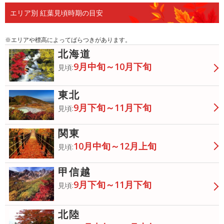
エリア別 紅葉見頃時期の目安
※エリアや標高によってばらつきがあります。
北海道
9月中旬～10月下旬
見頃:
東北
9月下旬～11月下旬
見頃:
関東
10月中旬～12月上旬
見頃:
甲信越
9月下旬～11月下旬
見頃:
北陸