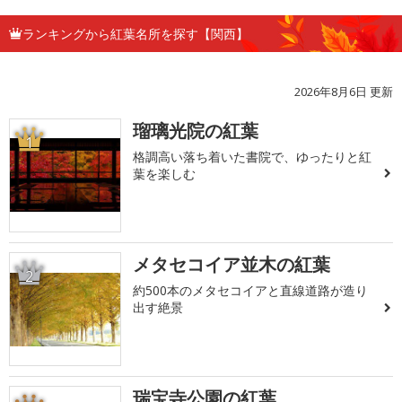
ランキングから紅葉名所を探す【関西】
2026年8月6日 更新
瑠璃光院の紅葉
1
格調高い落ち着いた書院で、ゆったりと紅
葉を楽しむ
メタセコイア並木の紅葉
2
約500本のメタセコイアと直線道路が造り
出す絶景
瑞宝寺公園の紅葉