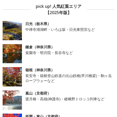
pick up! 人気紅葉エリア
【2025年版】
日光（栃木県）
中禅寺湖湖畔・いろは坂・日光東照宮など
鎌倉（神奈川県）
覚園寺・明月院・長谷寺など
箱根（神奈川県）
長安寺・箱根登山鉄道の出山鉄橋(早川橋梁)・駒ヶ岳
ロープウェーなど
嵐山（京都府）
渡月橋・高雄(神護寺)・嵯峨野トロッコ列車など
祇園・東山（京都府）