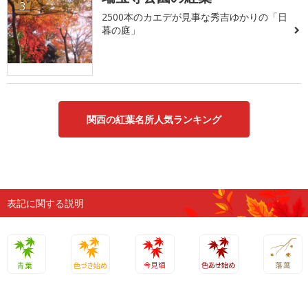
3
2500本のカエデが見事な秀吉ゆかりの「日
暮の庭」
関西の紅葉名所人気ランキング
表記に関する説明
青葉
色づき始
今見頃
色あせ始
落葉
め
め