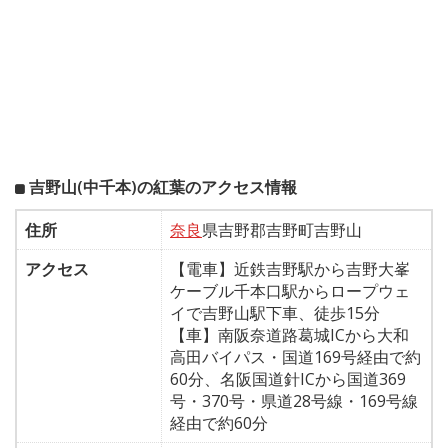
吉野山(中千本)の紅葉のアクセス情報
住所
奈良
県吉野郡吉野町吉野山
アクセス
【電車】近鉄吉野駅から吉野大峯
ケーブル千本口駅からロープウェ
イで吉野山駅下車、徒歩15分
【車】南阪奈道路葛城ICから大和
高田バイパス・国道169号経由で約
60分、名阪国道針ICから国道369
号・370号・県道28号線・169号線
経由で約60分