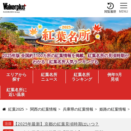
閲覧履歴
MENU
2025年版 全国約1100カ所の紅葉情報を掲載。紅葉名所の見頃時期が
わかる！紅葉名所人気ランキングも
エリアから
紅葉名所
紅葉名所
例年9月
探す
ニュース
ランキング
見頃
紅葉名所に
近い温泉
紅葉2025
関西の紅葉情報
兵庫県の紅葉情報
姫路の紅葉情報
注目
【2025年最新】京都の紅葉見頃時期はいつ？