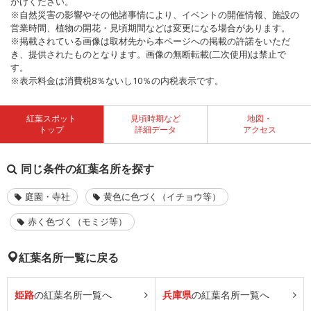
かけください。
※自然災害の影響やその他諸事情により、イベントの開催情報、施設の
営業時間、植物の開花・見頃期間などは変更になる場合があります。
※掲載されている画像は取材先から本ページへの掲載の許諾をいただ
き、提供されたものとなります。画像の無断転載(二次使用)は禁止で
す。
※表示料金は消費税8％ないし10％の内税表示です。
紅葉スポット
見頃時期など
地図・
トップ
詳細データ
アクセス
同じ条件の紅葉名所を探す
庭園・寺社
黄色に色づく（イチョウ等）
赤く色づく（モミジ等）
紅葉名所一覧に戻る
姫路
の紅葉名所一覧へ
兵庫県
の紅葉名所一覧へ