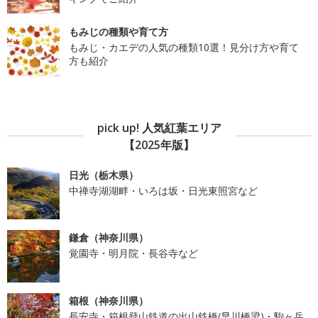
もみじの種類や育て方
もみじ・カエデの人気の種類10選！見分け方や育て
方も紹介
pick up! 人気紅葉エリア
【2025年版】
日光（栃木県）
中禅寺湖湖畔・いろは坂・日光東照宮など
鎌倉（神奈川県）
覚園寺・明月院・長谷寺など
箱根（神奈川県）
長安寺・箱根登山鉄道の出山鉄橋(早川橋梁)・駒ヶ岳