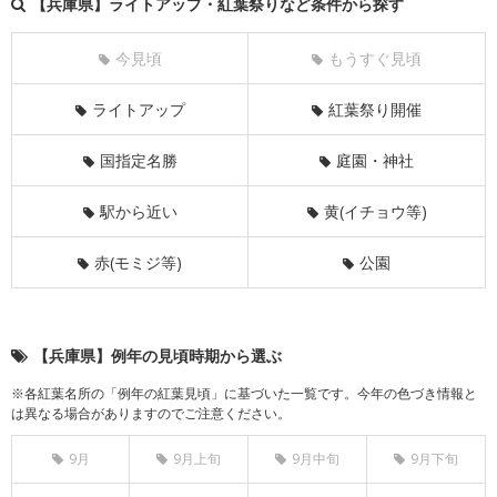
【兵庫県】ライトアップ・紅葉祭りなど条件から探す
今見頃
もうすぐ見頃
ライトアップ
紅葉祭り開催
国指定名勝
庭園・神社
駅から近い
黄(イチョウ等)
赤(モミジ等)
公園
【兵庫県】例年の見頃時期から選ぶ
※各紅葉名所の「例年の紅葉見頃」に基づいた一覧です。今年の色づき情報と
は異なる場合がありますのでご注意ください。
9月
9月上旬
9月中旬
9月下旬