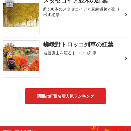
メタセコイア並木の紅葉
2
約500本のメタセコイアと直線道路が造り
出す絶景
嵯峨野トロッコ列車の紅葉
3
名勝嵐山を渡るトロッコ列車
関西の紅葉名所人気ランキング