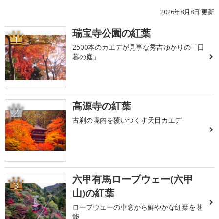
2026年8月8日 更新
瑞宝寺公園の紅葉
1
2500本のカエデが見事な秀吉ゆかりの「日
暮の庭」
高源寺の紅葉
2
古刹の境内を覆いつくす天目カエデ
六甲有馬ロープウェー(六甲
3
山)の紅葉
ロープウェーの車窓から鮮やかな紅葉を堪
能