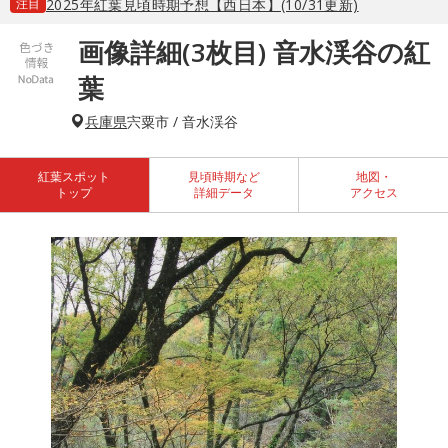
注目
2025年紅葉見頃時期予想【西日本】(10/31更新)
画像詳細(3枚目) 音水渓谷の紅
葉
兵庫県
宍粟市 / 音水渓谷
紅葉スポット
見頃時期など
地図・
トップ
詳細データ
アクセス