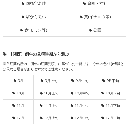
国指定名勝
庭園・神社
駅から近い
黄(イチョウ等)
赤(モミジ等)
公園
【関西】例年の見頃時期から選ぶ
※各紅葉名所の「例年の紅葉見頃」に基づいた一覧です。今年の色づき情報と
は異なる場合がありますのでご注意ください。
9月
9月上旬
9月中旬
9月下旬
10月
10月上旬
10月中旬
10月下旬
11月
11月上旬
11月中旬
11月下旬
12月
12月上旬
12月中旬
12月下旬