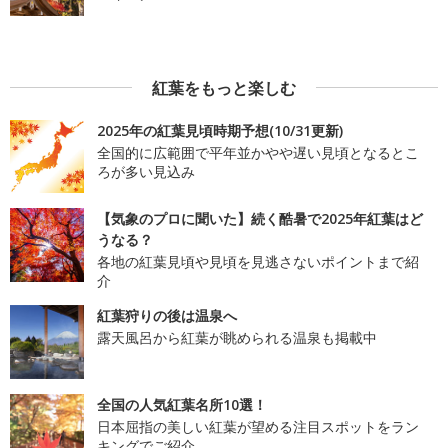
紅葉をもっと楽しむ
2025年の紅葉見頃時期予想(10/31更新)
全国的に広範囲で平年並かやや遅い見頃となるとこ
ろが多い見込み
【気象のプロに聞いた】続く酷暑で2025年紅葉はど
うなる？
各地の紅葉見頃や見頃を見逃さないポイントまで紹
介
紅葉狩りの後は温泉へ
露天風呂から紅葉が眺められる温泉も掲載中
全国の人気紅葉名所10選！
日本屈指の美しい紅葉が望める注目スポットをラン
キングでご紹介