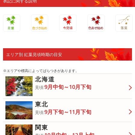
表記に関する説明
青葉
色づき始
今見頃
色あせ始
落葉
め
め
エリア別 紅葉見頃時期の目安
※エリアや標高によってばらつきがあります。
北海道
9月中旬～10月下旬
見頃:
東北
9月下旬～11月下旬
見頃:
関東
10月中旬～12月上旬