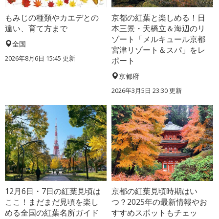
もみじの種類やカエデとの
京都の紅葉と楽しめる！日
違い、育て方まで
本三景・天橋立＆海辺のリ
ゾート「メルキュール京都
全国
宮津リゾート＆スパ」をレ
2026年8月6日 15:45 更新
ポート
京都府
2026年3月5日 23:30 更新
12月6日・7日の紅葉見頃は
京都の紅葉見頃時期はい
ここ！まだまだ見頃を楽し
つ？2025年の最新情報やお
める全国の紅葉名所ガイド
すすめスポットもチェッ