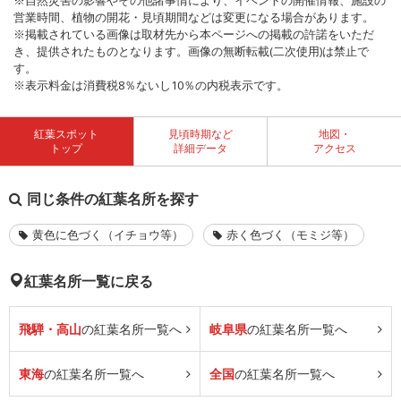
※自然災害の影響やその他諸事情により、イベントの開催情報、施設の
営業時間、植物の開花・見頃期間などは変更になる場合があります。
※掲載されている画像は取材先から本ページへの掲載の許諾をいただ
き、提供されたものとなります。画像の無断転載(二次使用)は禁止で
す。
※表示料金は消費税8％ないし10％の内税表示です。
紅葉スポット
見頃時期など
地図・
トップ
詳細データ
アクセス
同じ条件の紅葉名所を探す
黄色に色づく（イチョウ等）
赤く色づく（モミジ等）
紅葉名所一覧に戻る
飛騨・高山
の紅葉名所一覧へ
岐阜県
の紅葉名所一覧へ
東海
の紅葉名所一覧へ
全国
の紅葉名所一覧へ