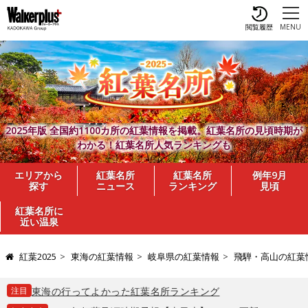
閲覧履歴
MENU
2025年版 全国約1100カ所の紅葉情報を掲載。紅葉名所の見頃時期が
わかる！紅葉名所人気ランキングも
エリアから
紅葉名所
紅葉名所
例年9月
探す
ニュース
ランキング
見頃
紅葉名所に
近い温泉
紅葉2025
東海の紅葉情報
岐阜県の紅葉情報
飛騨・高山の紅葉
注目
東海の行ってよかった紅葉名所ランキング