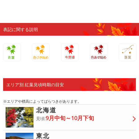
表記に関する説明
青葉
色づき始
今見頃
色あせ始
落葉
め
め
エリア別 紅葉見頃時期の目安
※エリアや標高によってばらつきがあります。
北海道
9月中旬～10月下旬
見頃:
東北