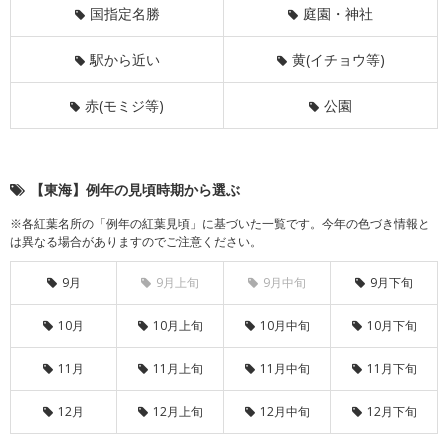
国指定名勝
庭園・神社
駅から近い
黄(イチョウ等)
赤(モミジ等)
公園
【東海】例年の見頃時期から選ぶ
※各紅葉名所の「例年の紅葉見頃」に基づいた一覧です。今年の色づき情報と
は異なる場合がありますのでご注意ください。
9月
9月上旬
9月中旬
9月下旬
10月
10月上旬
10月中旬
10月下旬
11月
11月上旬
11月中旬
11月下旬
12月
12月上旬
12月中旬
12月下旬