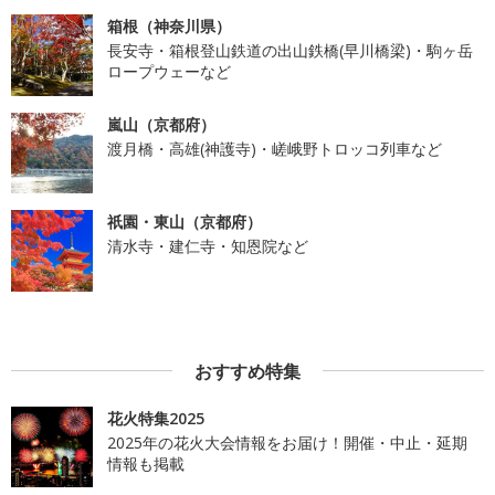
箱根（神奈川県）
長安寺・箱根登山鉄道の出山鉄橋(早川橋梁)・駒ヶ岳
ロープウェーなど
嵐山（京都府）
渡月橋・高雄(神護寺)・嵯峨野トロッコ列車など
祇園・東山（京都府）
清水寺・建仁寺・知恩院など
おすすめ特集
花火特集2025
2025年の花火大会情報をお届け！開催・中止・延期
情報も掲載