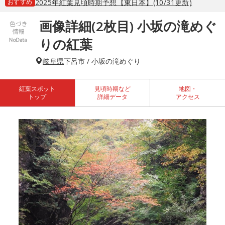
おすすめ
2025年紅葉見頃時期予想【東日本】(10/31更新)
画像詳細(2枚目) 小坂の滝めぐ
りの紅葉
岐阜県
下呂市 / 小坂の滝めぐり
紅葉スポット
見頃時期など
地図・
トップ
詳細データ
アクセス