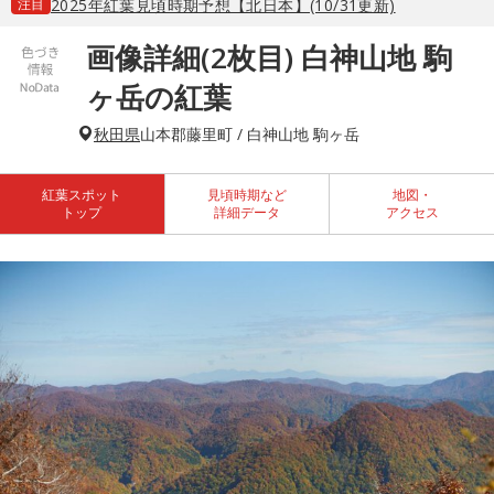
注目
2025年紅葉見頃時期予想【北日本】(10/31更新)
画像詳細(2枚目) 白神山地 駒
ヶ岳の紅葉
秋田県
山本郡藤里町 / 白神山地 駒ヶ岳
紅葉スポット
見頃時期など
地図・
トップ
詳細データ
アクセス