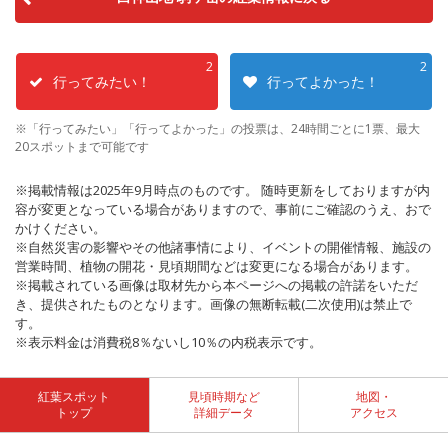
2
2
行ってみたい！
行ってよかった！
※「行ってみたい」「行ってよかった」の投票は、24時間ごとに1票、最大
20スポットまで可能です
※掲載情報は2025年9月時点のものです。 随時更新をしておりますが内
容が変更となっている場合がありますので、事前にご確認のうえ、おで
かけください。
※自然災害の影響やその他諸事情により、イベントの開催情報、施設の
営業時間、植物の開花・見頃期間などは変更になる場合があります。
※掲載されている画像は取材先から本ページへの掲載の許諾をいただ
き、提供されたものとなります。画像の無断転載(二次使用)は禁止で
す。
※表示料金は消費税8％ないし10％の内税表示です。
紅葉スポット
見頃時期など
地図・
トップ
詳細データ
アクセス