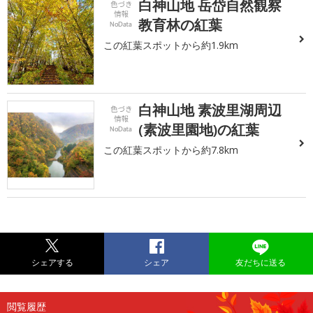
白神山地 岳岱自然観察
教育林の紅葉
この紅葉スポットから約1.9km
白神山地 素波里湖周辺
(素波里園地)の紅葉
この紅葉スポットから約7.8km
シェアする
シェア
友だちに送る
閲覧履歴