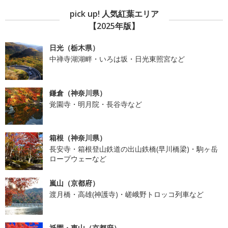
pick up! 人気紅葉エリア
【2025年版】
日光（栃木県）
中禅寺湖湖畔・いろは坂・日光東照宮など
鎌倉（神奈川県）
覚園寺・明月院・長谷寺など
箱根（神奈川県）
長安寺・箱根登山鉄道の出山鉄橋(早川橋梁)・駒ヶ岳
ロープウェーなど
嵐山（京都府）
渡月橋・高雄(神護寺)・嵯峨野トロッコ列車など
祇園・東山（京都府）