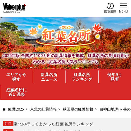
閲覧履歴
MENU
2025年版 全国約1100カ所の紅葉情報を掲載。紅葉名所の見頃時期が
わかる！紅葉名所人気ランキングも
エリアから
紅葉名所
紅葉名所
例年9月
探す
ニュース
ランキング
見頃
紅葉名所に
近い温泉
紅葉2025
東北の紅葉情報
秋田県の紅葉情報
白神山地 駒ヶ岳
注目
東北の行ってよかった紅葉名所ランキング