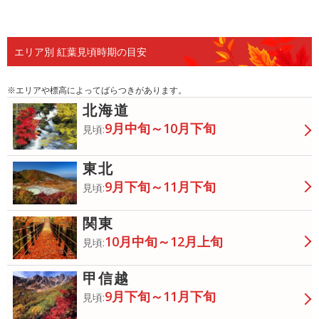
青葉
色づき始
今見頃
色あせ始
落葉
め
め
エリア別 紅葉見頃時期の目安
※エリアや標高によってばらつきがあります。
北海道
9月中旬～10月下旬
見頃:
東北
9月下旬～11月下旬
見頃:
関東
10月中旬～12月上旬
見頃:
甲信越
9月下旬～11月下旬
見頃: