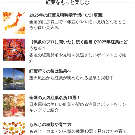
紅葉をもっと楽しむ
2025年の紅葉見頃時期予想(10/31更新)
全国的に広範囲で平年並かやや遅い見頃となるとこ
ろが多い見込み
【気象のプロに聞いた】続く酷暑で2025年紅葉はど
うなる？
各地の紅葉見頃や見頃を見逃さないポイントまで紹
介
紅葉狩りの後は温泉へ
露天風呂から紅葉が眺められる温泉も掲載中
全国の人気紅葉名所10選！
日本屈指の美しい紅葉が望める注目スポットをラン
キングでご紹介
もみじの種類や育て方
もみじ・カエデの人気の種類10選！見分け方や育て