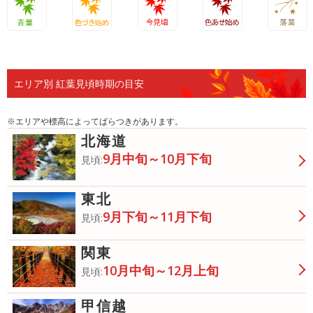
青葉
色づき始
今見頃
色あせ始
落葉
め
め
エリア別 紅葉見頃時期の目安
※エリアや標高によってばらつきがあります。
北海道
9月中旬～10月下旬
見頃:
東北
9月下旬～11月下旬
見頃:
関東
10月中旬～12月上旬
見頃:
甲信越