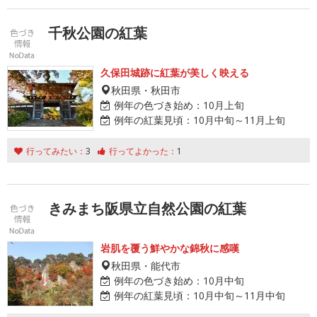
千秋公園の紅葉
久保田城跡に紅葉が美しく映える
秋田県・秋田市
例年の色づき始め：
10月上旬
例年の紅葉見頃：
10月中旬～11月上旬
行ってみたい：
3
行ってよかった：
1
きみまち阪県立自然公園の紅葉
岩肌を覆う鮮やかな錦秋に感嘆
秋田県・能代市
例年の色づき始め：
10月中旬
例年の紅葉見頃：
10月中旬～11月中旬