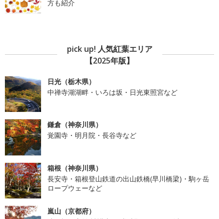
方も紹介
pick up! 人気紅葉エリア
【2025年版】
日光（栃木県）
中禅寺湖湖畔・いろは坂・日光東照宮など
鎌倉（神奈川県）
覚園寺・明月院・長谷寺など
箱根（神奈川県）
長安寺・箱根登山鉄道の出山鉄橋(早川橋梁)・駒ヶ岳
ロープウェーなど
嵐山（京都府）