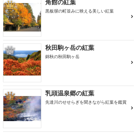
角館の紅葉
1
黒板塀の町並みに映える美しい紅葉
秋田駒ヶ岳の紅葉
2
錦秋の秋田駒ヶ岳
乳頭温泉郷の紅葉
3
先達川のせせらぎを聞きながら紅葉を鑑賞