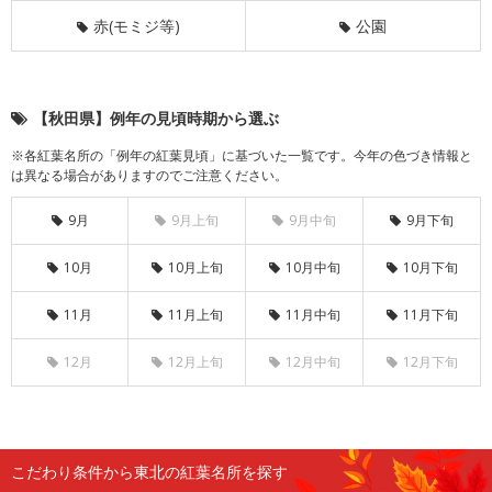
赤(モミジ等)
公園
【秋田県】例年の見頃時期から選ぶ
※各紅葉名所の「例年の紅葉見頃」に基づいた一覧です。今年の色づき情報と
は異なる場合がありますのでご注意ください。
9月
9月上旬
9月中旬
9月下旬
10月
10月上旬
10月中旬
10月下旬
11月
11月上旬
11月中旬
11月下旬
12月
12月上旬
12月中旬
12月下旬
こだわり条件から東北の紅葉名所を探す