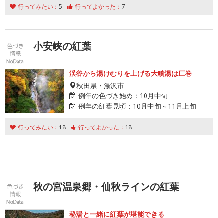
行ってみたい：
5
行ってよかった：
7
小安峡の紅葉
渓谷から湯けむりを上げる大噴湯は圧巻
秋田県・湯沢市
例年の色づき始め：
10月中旬
例年の紅葉見頃：
10月中旬～11月上旬
行ってみたい：
18
行ってよかった：
18
秋の宮温泉郷・仙秋ラインの紅葉
秘湯と一緒に紅葉が堪能できる