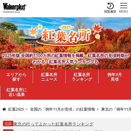
閲覧履歴
MENU
2025年版 全国約1100カ所の紅葉情報を掲載。紅葉名所の見頃時期が
わかる！紅葉名所人気ランキングも
エリアから
紅葉名所
紅葉名所
例年9月
探す
ニュース
ランキング
見頃
紅葉名所に
近い温泉
紅葉2025
全国の「例年11月が見頃」の紅葉情報
東北の「例年11
注目
東北の行ってよかった紅葉名所ランキング