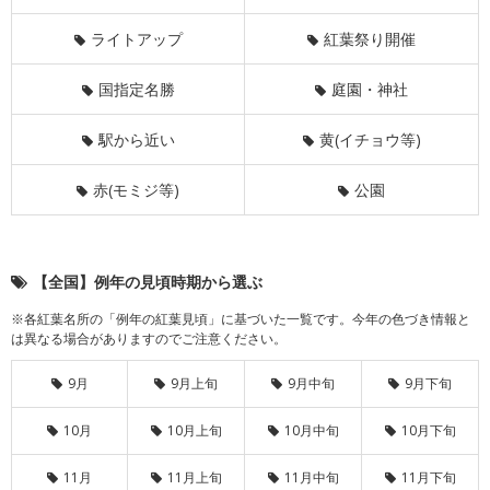
ライトアップ
紅葉祭り開催
国指定名勝
庭園・神社
駅から近い
黄(イチョウ等)
赤(モミジ等)
公園
【全国】例年の見頃時期から選ぶ
※各紅葉名所の「例年の紅葉見頃」に基づいた一覧です。今年の色づき情報と
は異なる場合がありますのでご注意ください。
9月
9月上旬
9月中旬
9月下旬
10月
10月上旬
10月中旬
10月下旬
11月
11月上旬
11月中旬
11月下旬