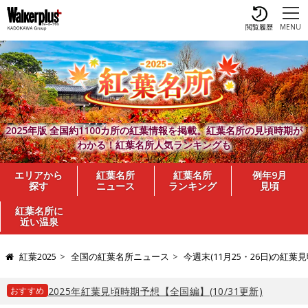
閲覧履歴
MENU
2025年版 全国約1100カ所の紅葉情報を掲載。紅葉名所の見頃時期が
わかる！紅葉名所人気ランキングも
エリアから
紅葉名所
紅葉名所
例年9月
探す
ニュース
ランキング
見頃
紅葉名所に
近い温泉
紅葉2025
全国の紅葉名所ニュース
今週末(11月25・26日)の
おすすめ
2025年紅葉見頃時期予想【全国編】(10/31更新)