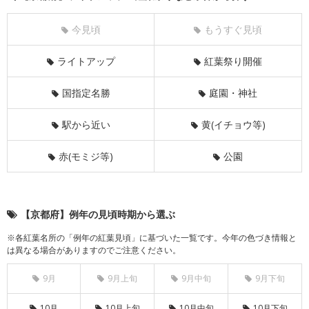
今見頃
もうすぐ見頃
ライトアップ
紅葉祭り開催
国指定名勝
庭園・神社
駅から近い
黄(イチョウ等)
赤(モミジ等)
公園
【京都府】例年の見頃時期から選ぶ
※各紅葉名所の「例年の紅葉見頃」に基づいた一覧です。今年の色づき情報と
は異なる場合がありますのでご注意ください。
9月
9月上旬
9月中旬
9月下旬
10月
10月上旬
10月中旬
10月下旬