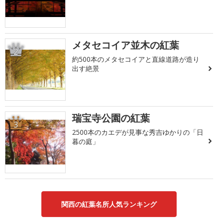
メタセコイア並木の紅葉
2
約500本のメタセコイアと直線道路が造り
出す絶景
瑞宝寺公園の紅葉
3
2500本のカエデが見事な秀吉ゆかりの「日
暮の庭」
関西の紅葉名所人気ランキング