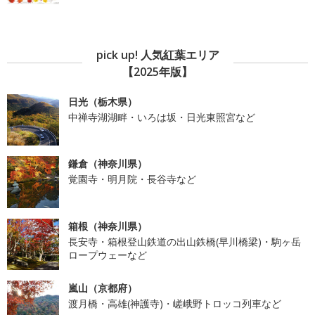
pick up! 人気紅葉エリア
【2025年版】
日光（栃木県）
中禅寺湖湖畔・いろは坂・日光東照宮など
鎌倉（神奈川県）
覚園寺・明月院・長谷寺など
箱根（神奈川県）
長安寺・箱根登山鉄道の出山鉄橋(早川橋梁)・駒ヶ岳
ロープウェーなど
嵐山（京都府）
渡月橋・高雄(神護寺)・嵯峨野トロッコ列車など