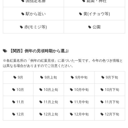
国指定名勝
庭園・神社
駅から近い
黄(イチョウ等)
赤(モミジ等)
公園
【関西】例年の見頃時期から選ぶ
※各紅葉名所の「例年の紅葉見頃」に基づいた一覧です。今年の色づき情報と
は異なる場合がありますのでご注意ください。
9月
9月上旬
9月中旬
9月下旬
10月
10月上旬
10月中旬
10月下旬
11月
11月上旬
11月中旬
11月下旬
12月
12月上旬
12月中旬
12月下旬