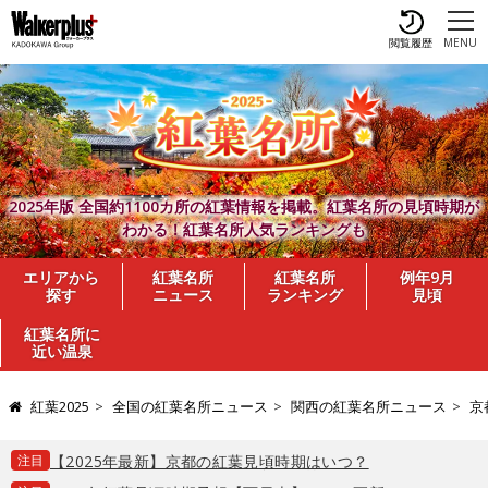
閲覧履歴
MENU
2025年版 全国約1100カ所の紅葉情報を掲載。紅葉名所の見頃時期が
わかる！紅葉名所人気ランキングも
エリアから
紅葉名所
紅葉名所
例年9月
探す
ニュース
ランキング
見頃
紅葉名所に
近い温泉
紅葉2025
全国の紅葉名所ニュース
関西の紅葉名所ニュース
京
注目
【2025年最新】京都の紅葉見頃時期はいつ？