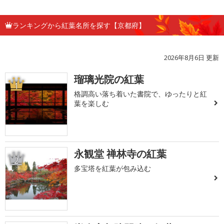
ランキングから紅葉名所を探す【京都府】
2026年8月6日 更新
瑠璃光院の紅葉
1
格調高い落ち着いた書院で、ゆったりと紅
葉を楽しむ
永観堂 禅林寺の紅葉
2
多宝塔を紅葉が包み込む