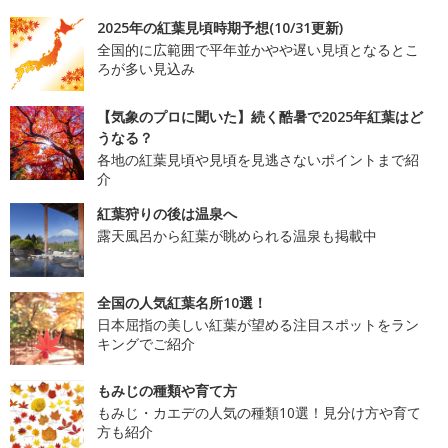
2025年の紅葉見頃時期予想(10/31更新)
全国的に広範囲で平年並かやや遅い見頃となるとこ
ろが多い見込み
【気象のプロに聞いた】続く酷暑で2025年紅葉はど
うなる？
各地の紅葉見頃や見頃を見逃さないポイントまで紹
介
紅葉狩りの後は温泉へ
露天風呂から紅葉が眺められる温泉も掲載中
全国の人気紅葉名所10選！
日本屈指の美しい紅葉が望める注目スポットをラン
キングでご紹介
もみじの種類や育て方
もみじ・カエデの人気の種類10選！見分け方や育て
方も紹介