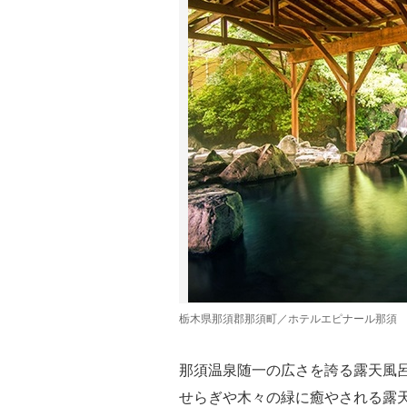
栃木県那須郡那須町／ホテルエピナール那須
那須温泉随一の広さを誇る露天風
せらぎや木々の緑に癒やされる露天