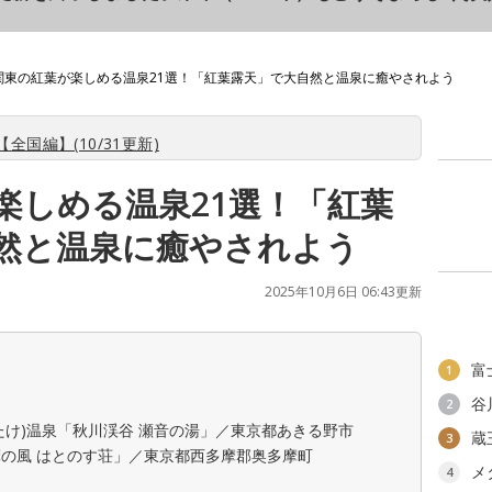
関東の紅葉が楽しめる温泉21選！「紅葉露天」で大自然と温泉に癒やされよう
全国編】(10/31更新)
楽しめる温泉21選！「紅葉
然と温泉に癒やされよう
2025年10月6日 06:43更新
富
1
谷
2
たけ)温泉「秋川渓谷 瀬音の湯」／東京都あきる野市
蔵
3
の風 はとのす荘」／東京都西多摩郡奥多摩町
メ
4