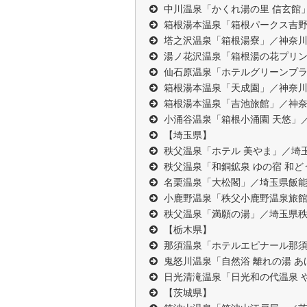
中川温泉「かくれ湯の里 信玄館
箱根湯本温泉「箱根パークス吉
塔之沢温泉「箱根湯寮」／神奈
湯ノ花沢温泉「箱根湯の花プリ
仙石原温泉「ホテルグリーンプ
箱根湯本温泉「天成園」／神奈
箱根湯本温泉「吉池旅館」／神
小涌谷温泉「箱根小涌園 天悠」
【埼玉県】
秩父温泉「ホテル 美やま」／埼
秩父温泉「和銅鉱泉 ゆの宿 和
名栗温泉「大松閣」／埼玉県飯
小鹿野温泉「秩父小鹿野温泉旅館
秩父温泉「満願の湯」／埼玉県
【栃木県】
那須温泉「ホテルエピナール那
鬼怒川温泉「自然浴 離れの湯 
日光清滝温泉「日光和の代温泉 
【茨城県】