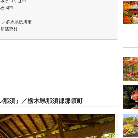
茨城県つくば市
県石岡市
」／群馬県渋川市
妻郡嬬恋村
ル那須」／栃木県那須郡那須町