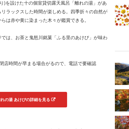
造り)を設けた十の個室貸切露天風呂「離れの湯」があ
らリラックスした時間が楽しめる。四季折々の自然が
からは赤や黄に染まった木々が鑑賞できる。
ジでは、お茶と鬼怒川銘菓「ふる里のあけび」が味わ
00以降は閉店時間が早まる場合がるので、電話で要確認
離れの湯 あけびの詳細を見る