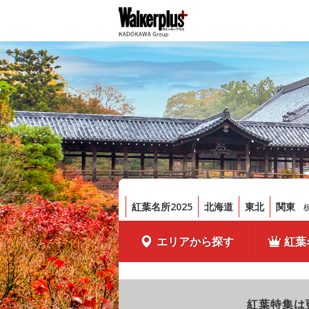
紅葉名所2025
北海道
東北
関東
エリアから探す
紅葉
紅葉特集は