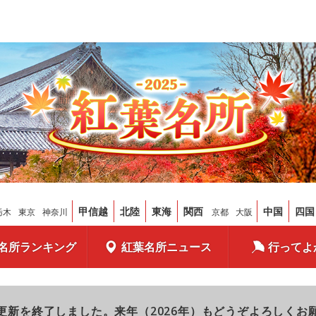
甲信越
北陸
東海
関西
中国
四国
栃木
東京
神奈川
京都
大阪
名所ランキング
紅葉名所ニュース
行ってよ
更新を終了しました。来年（2026年）もどうぞよろしくお