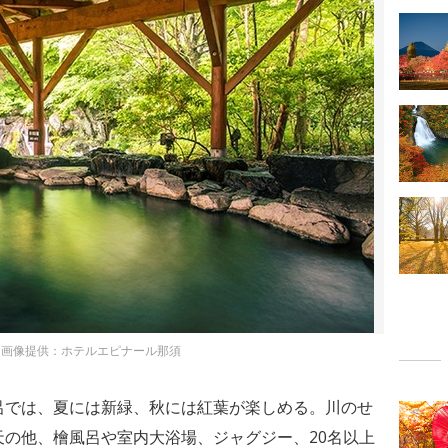
画像提供：ホテルエピナール那須
呂では、夏には新緑、秋には紅葉が楽しめる。川のせ
の他、檜風呂や室内大浴場、ジャグジー、20名以上