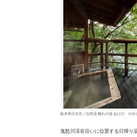
栃木県日光市／自然浴 離れの湯 あけび
画像
鬼怒川渓谷沿いに位置する日帰り