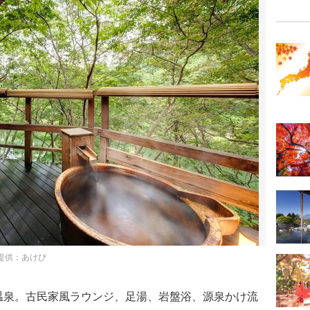
提供：あけび
温泉。古民家風ラウンジ、足湯、岩盤浴、源泉かけ流