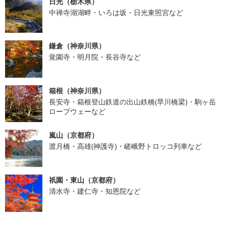
日光（栃木県）
中禅寺湖湖畔・いろは坂・日光東照宮など
鎌倉（神奈川県）
覚園寺・明月院・長谷寺など
箱根（神奈川県）
長安寺・箱根登山鉄道の出山鉄橋(早川橋梁)・駒ヶ岳
ロープウェーなど
嵐山（京都府）
渡月橋・高雄(神護寺)・嵯峨野トロッコ列車など
祇園・東山（京都府）
清水寺・建仁寺・知恩院など