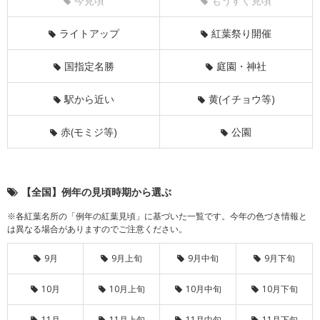
今見頃
もうすぐ見頃
ライトアップ
紅葉祭り開催
国指定名勝
庭園・神社
駅から近い
黄(イチョウ等)
赤(モミジ等)
公園
【全国】例年の見頃時期から選ぶ
※各紅葉名所の「例年の紅葉見頃」に基づいた一覧です。今年の色づき情報と
は異なる場合がありますのでご注意ください。
9月
9月上旬
9月中旬
9月下旬
10月
10月上旬
10月中旬
10月下旬
11月
11月上旬
11月中旬
11月下旬