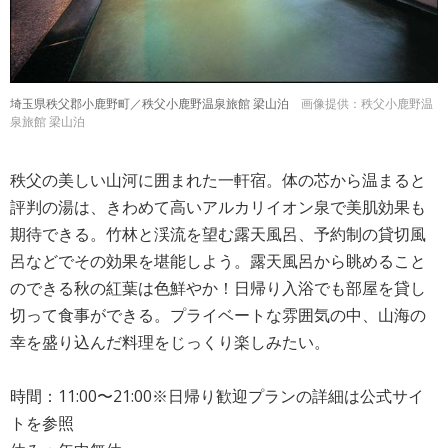
埼玉県秩父郡小鹿野町／秩父小鹿野温泉旅館 梁山泊
画像提供：秩父小鹿野温
泉旅館 梁山泊
秩父の美しい山河に囲まれた一軒宿。体の芯から温まると
評判の湯は、きわめて高いアルカリイオン泉で美肌効果も
期待できる。竹林と渓流を望む露天風呂、予約制の貸切風
呂などでその効果を堪能しよう。露天風呂から眺めること
のできる秋の紅葉は色鮮やか！日帰り入浴でも部屋を貸し
切って食事ができる。プライベートな雰囲気の中、山海の
幸を盛り込んだ料理をじっくり楽しみたい。
時間：11:00〜21:00※日帰り歓迎プランの詳細は公式サイ
トを参照