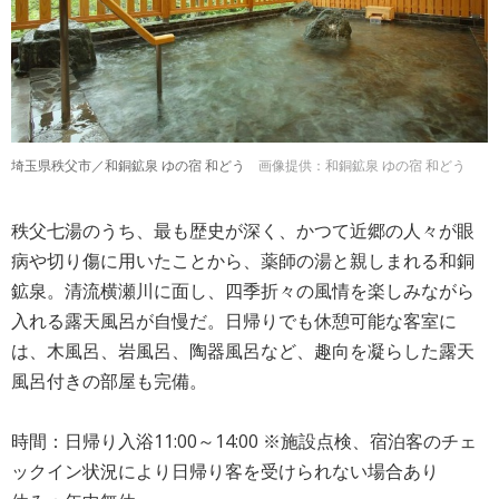
埼玉県秩父市／和銅鉱泉 ゆの宿 和どう
画像提供：和銅鉱泉 ゆの宿 和どう
秩父七湯のうち、最も歴史が深く、かつて近郷の人々が眼
病や切り傷に用いたことから、薬師の湯と親しまれる和銅
鉱泉。清流横瀬川に面し、四季折々の風情を楽しみながら
入れる露天風呂が自慢だ。日帰りでも休憩可能な客室に
は、木風呂、岩風呂、陶器風呂など、趣向を凝らした露天
風呂付きの部屋も完備。
時間：日帰り入浴11:00～14:00 ※施設点検、宿泊客のチェ
ックイン状況により日帰り客を受けられない場合あり