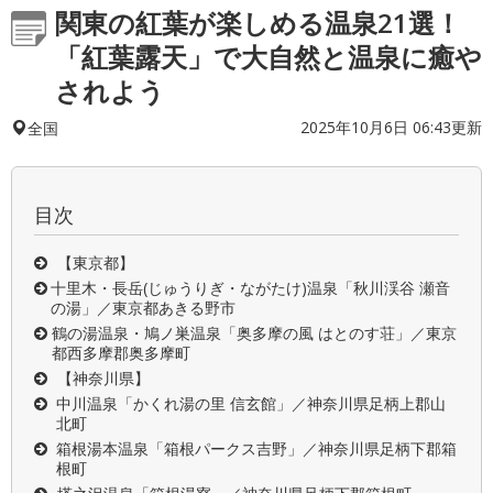
関東の紅葉が楽しめる温泉21選！
「紅葉露天」で大自然と温泉に癒や
されよう
2025年10月6日 06:43更新
全国
目次
【東京都】
十里木・長岳(じゅうりぎ・ながたけ)温泉「秋川渓谷 瀬音
の湯」／東京都あきる野市
鶴の湯温泉・鳩ノ巣温泉「奥多摩の風 はとのす荘」／東京
都西多摩郡奥多摩町
【神奈川県】
中川温泉「かくれ湯の里 信玄館」／神奈川県足柄上郡山
北町
箱根湯本温泉「箱根パークス吉野」／神奈川県足柄下郡箱
根町