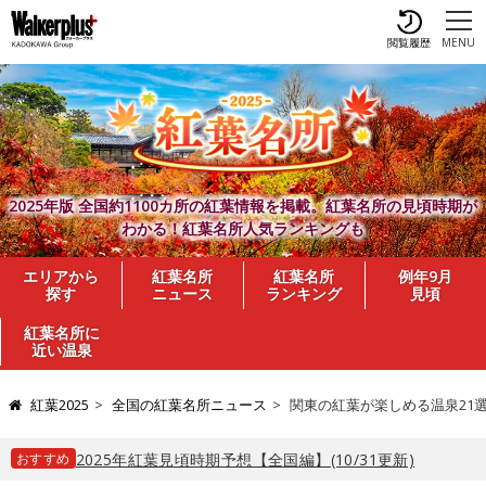
閲覧履歴
MENU
2025年版 全国約1100カ所の紅葉情報を掲載。紅葉名所の見頃時期が
わかる！紅葉名所人気ランキングも
エリアから
紅葉名所
紅葉名所
例年9月
探す
ニュース
ランキング
見頃
紅葉名所に
近い温泉
紅葉2025
全国の紅葉名所ニュース
関東の紅葉が楽しめる温泉21
おすすめ
2025年紅葉見頃時期予想【全国編】(10/31更新)