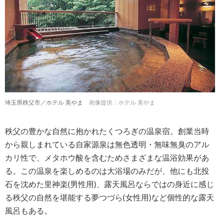
埼玉県秩父市／ホテル 美やま
画像提供：ホテル 美やま
秩父の豊かな自然に抱かれたくつろぎの温泉宿。創業当時
から親しまれている自家源泉は無色透明・無味無臭のアル
カリ性で、メタホウ酸を含むためさまざまな温浴効果があ
る。この温泉を楽しめるのは大浴場のみだが、他にも北投
石を沈めた里神楽(男性用)、露天風呂ならではの身近に感じ
る秩父の自然を堪能する夢つづら(女性用)など個性的な露天
風呂もある。