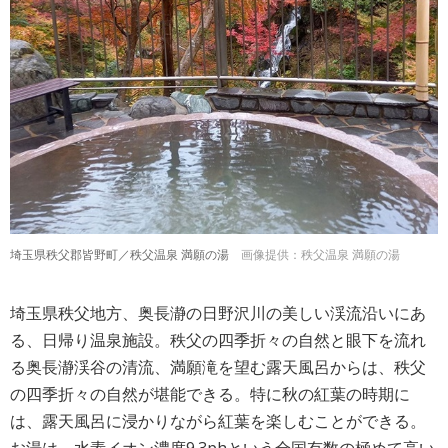
埼玉県秩父郡皆野町／秩父温泉 満願の湯
画像提供：秩父温泉 満願の湯
埼玉県秩父地方、奥長瀞の日野沢川の美しい渓流沿いにあ
る、日帰り温泉施設。秩父の四季折々の自然と眼下を流れ
る奥長瀞渓谷の清流、満願滝を望む露天風呂からは、秩父
の四季折々の自然が堪能できる。特に秋の紅葉の時期に
は、露天風呂に浸かりながら紅葉を楽しむことができる。
お湯は、水素イオン濃度9.3phという全国有数の極めて高い