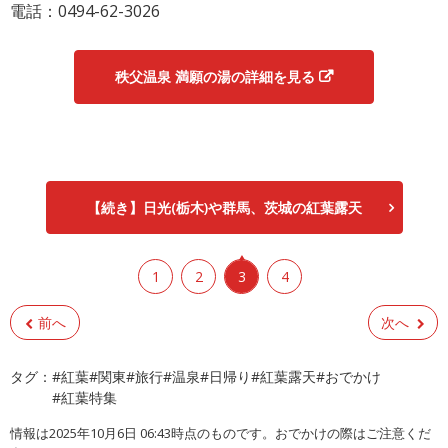
電話：0494-62-3026
秩父温泉 満願の湯の詳細を見る
【続き】日光(栃木)や群馬、茨城の紅葉露天
1
2
3
4
前へ
次へ
タグ：
#紅葉
#関東
#旅行
#温泉
#日帰り
#紅葉露天
#おでかけ
#紅葉特集
情報は2025年10月6日 06:43時点のものです。おでかけの際はご注意くだ