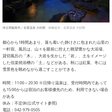
埼玉県飯能市／名栗温泉 大松閣
画像提供：名栗温泉 大松閣
都心から1時間あまり、落ち着いた静けさに包まれた山里の
一軒宿。風呂は、山々を眼前に控えた眺望豊かな大浴場、
貸切風呂の「木」、大岩を生かした「岩」、土をイメージ
した信楽焼浴槽の「土」などがある。秋には紅葉、冬には
雪景色を眺めながら過ごすことができる。
時間：11:00～20:30 ※日帰り温泉は、受付時間内であって
も15:00からは宿泊のお客様優先のため、利用できない場合
がある
休み：不定休(公式サイト参照)
電話：042-979-0505