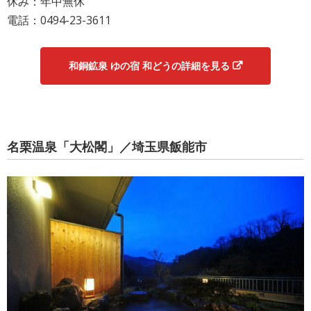
休み：年中無休
電話：0494-23-3611
和銅鉱泉 ゆの宿 和どうの詳細を見る
名栗温泉「大松閣」／埼玉県飯能市