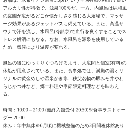
アルカリ性が特徴で、源泉100％だ。一方、内風呂は純和風
の庭園が広がるどこか懐かしさを感じる大浴場で、マッサ
ージ効果があるジェットバスも備えている。また、高温サ
ウナで汗を流し、水風呂(冷鉱泉)で血行を良くすることでス
トレス解消にもなる。なお、水風呂も源泉を使用している
ため、気候により温度が変わる。
風呂の後にゆっくりくつろげるよう、大広間と個室(有料)の
休処が用意されている。また、食事処では、満願の湯オリ
ジナルの黄金めしや温泉かき氷、秩父名物の豚みそ丼やわ
らじかつ丼など、郷土料理や季節限定料理などを味わえ
る。
時間：10:00～21:00 (最終入館受付 20:30)※食事ラストオー
ダー 20:00
休み：年中無休※6月頃に機械整備のため3日間程休館あり