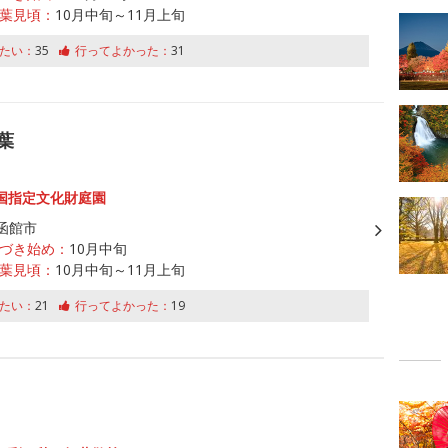
葉見頃：
10月中旬～11月上旬
たい：
35
行ってよかった：
31
葉
国指定文化財庭園
函館市
づき始め：
10月中旬
葉見頃：
10月中旬～11月上旬
たい：
21
行ってよかった：
19