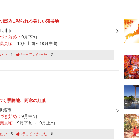
の伝説に彩られる美しい渓谷地
旭川市
づき始め：
9月下旬
葉見頃：
10月上旬～10月中旬
たい：
1
行ってよかった：
2
づく景勝地、阿寒の紅葉
釧路市
づき始め：
9月中旬
葉見頃：
9月下旬～10月上旬
たい：
5
行ってよかった：
8