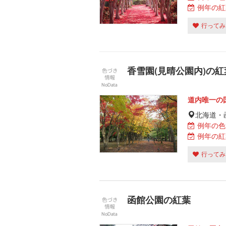
例年の紅
行ってみ
香雪園(見晴公園内)の紅
道内唯一の
北海道・
例年の色
例年の紅
行ってみ
函館公園の紅葉