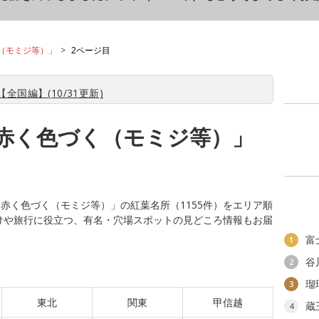
（モミジ等）」
2ページ目
全国編】(10/31更新)
赤く色づく（モミジ等）」
赤く色づく（モミジ等）」の紅葉名所（1155件）をエリア順
かけや旅行に役立つ、有名・穴場スポットの見どころ情報もお届
富
1
谷
2
瑠
3
東北
関東
甲信越
蔵
4