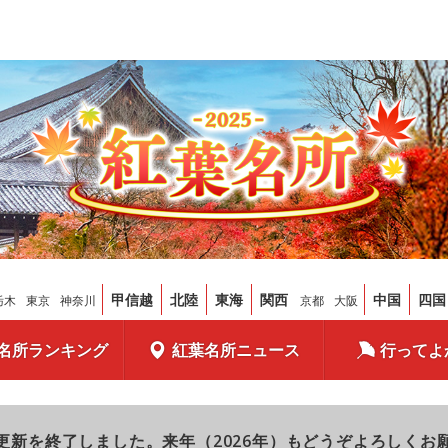
甲信越
北陸
東海
関西
中国
四国
栃木
東京
神奈川
京都
大阪
名所ランキング
紅葉名所ニュース
行ってよ
更新を終了しました。来年（2026年）もどうぞよろしくお