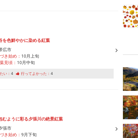
谷を色鮮やかに染める紅葉
帯広市
づき始め：
10月上旬
葉見頃：
10月中旬
たい：
4
行ってよかった：
4
包むように彩る夕張川の絶景紅葉
夕張市
づき始め：
9月下旬