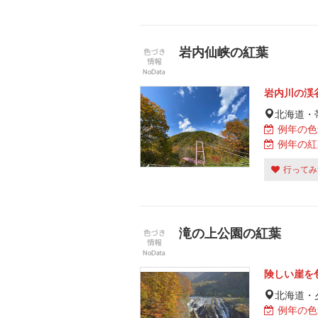
岩内仙峡の紅葉
岩内川の渓
北海道・
例年の色
例年の紅
行ってみ
滝の上公園の紅葉
険しい崖を
北海道・
例年の色