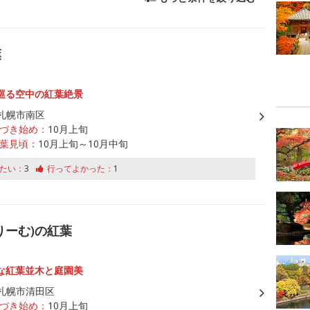
葉
巡る空中の紅葉絶景
札幌市南区
づき始め：
10月上旬
葉見頃：
10月上旬～10月中旬
たい：
3
行ってよかった：
1
りーむ)の紅葉
な紅葉並木と庭園美
札幌市清田区
づき始め：
10月上旬