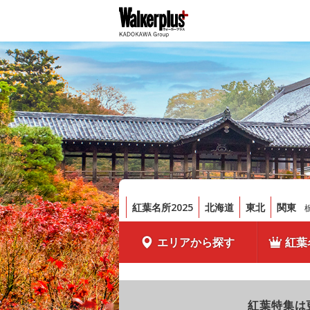
紅葉名所2025
北海道
東北
関東
エリアから探す
紅葉
紅葉特集は