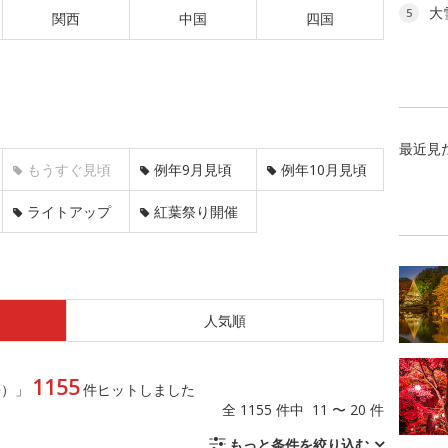
大
5
関西
中国
四国
最近見
もうすぐ見頃
例年9月見頃
例年10月見頃
ライトアップ
紅葉祭り開催
人気順
1155
等）」
件ヒットしました
全 1155 件中 11 〜 20 件
もっと条件を絞り込む