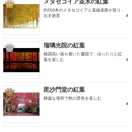
メタセコイア並木の紅葉
1
約500本のメタセコイアと直線道路が造り
出す絶景
瑠璃光院の紅葉
2
格調高い落ち着いた書院で、ゆったりと紅
葉を楽しむ
毘沙門堂の紅葉
3
静謐な場所で秋の景色を楽しむ