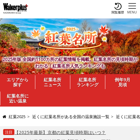
閲覧履歴
MENU
2025年版 全国約1100カ所の紅葉情報を掲載。紅葉名所の見頃時期が
わかる！紅葉名所人気ランキングも
エリアから
紅葉名所
紅葉名所
例年9月
探す
ニュース
ランキング
見頃
紅葉名所に
近い温泉
紅葉2025
近くに紅葉名所がある全国の温泉施設一覧
近くに紅葉
注目
【2025年最新】京都の紅葉見頃時期はいつ？