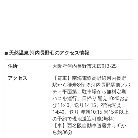
天然温泉 河内長野荘のアクセス情報
住所
大阪府河内長野市末広町3-25
アクセス
【電車】南海電鉄高野線河内長野
駅から徒歩8分 ※河内長野駅前ノバ
ティ平面第二駐車場から無料定期
バスを運行。日帰り:迎え10:40およ
び11:40、送り14:15。宿泊:迎え
14:40、送り 翌朝10:15 ※15名以上
の予約で現地送迎可能(無料)
【車】西名阪自動車道藤井寺ICか
ら約36分