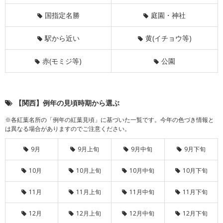
国指定名勝
庭園・神社
駅から近い
黄(イチョウ等)
赤(モミジ等)
公園
【関西】例年の見頃時期から選ぶ
※各紅葉名所の「例年の紅葉見頃」に基づいた一覧です。今年の色づき情報と
は異なる場合がありますのでご注意ください。
9月
9月上旬
9月中旬
9月下旬
10月
10月上旬
10月中旬
10月下旬
11月
11月上旬
11月中旬
11月下旬
12月
12月上旬
12月中旬
12月下旬