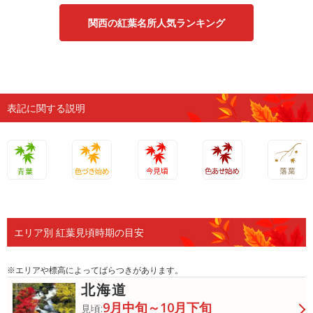
関西の紅葉名所人気ランキング
表記に関する説明
青葉
色づき始
今見頃
色あせ始
落葉
め
め
エリア別 紅葉見頃時期の目安
※エリアや標高によってばらつきがあります。
北海道
9月中旬～10月下旬
見頃: