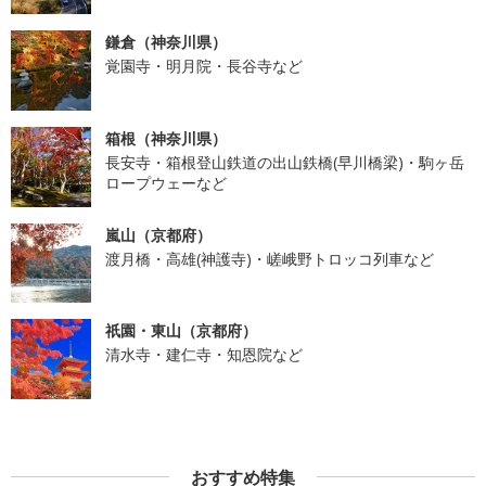
鎌倉（神奈川県）
覚園寺・明月院・長谷寺など
箱根（神奈川県）
長安寺・箱根登山鉄道の出山鉄橋(早川橋梁)・駒ヶ岳
ロープウェーなど
嵐山（京都府）
渡月橋・高雄(神護寺)・嵯峨野トロッコ列車など
祇園・東山（京都府）
清水寺・建仁寺・知恩院など
おすすめ特集