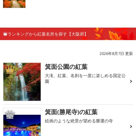
ランキングから紅葉名所を探す【大阪府】
2026年8月7日 更新
箕面公園の紅葉
1
大滝、紅葉、名刹を一度に楽しめる国定公
園
箕面(勝尾寺)の紅葉
2
絵画のような絶景が望める勝運の寺