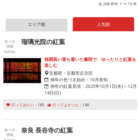
全 208 件中 1 〜 10 件
エリア順
人気順
瑠璃光院の紅葉
格調高い落ち着いた書院で、ゆったりと紅葉を
楽しむ
京都府・京都市左京区
例年の色づき始め：
10月初旬
例年の紅葉見頃：
2025年10月1日(水)～12月
14日(日)
行ってみたい：
165
行ってよかった：
146
奈良 長谷寺の紅葉