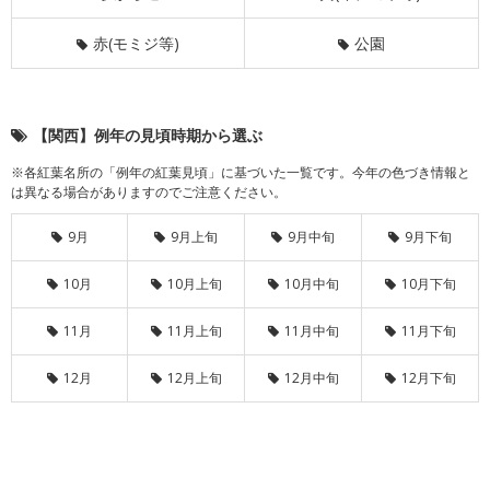
赤(モミジ等)
公園
【関西】例年の見頃時期から選ぶ
※各紅葉名所の「例年の紅葉見頃」に基づいた一覧です。今年の色づき情報と
は異なる場合がありますのでご注意ください。
9月
9月上旬
9月中旬
9月下旬
10月
10月上旬
10月中旬
10月下旬
11月
11月上旬
11月中旬
11月下旬
12月
12月上旬
12月中旬
12月下旬