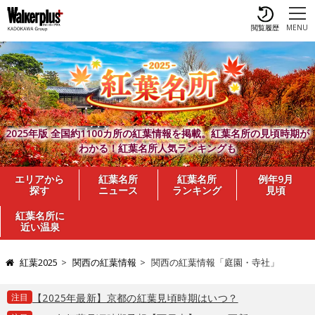
閲覧履歴
MENU
2025年版 全国約1100カ所の紅葉情報を掲載。紅葉名所の見頃時期が
わかる！紅葉名所人気ランキングも
エリアから
紅葉名所
紅葉名所
例年9月
探す
ニュース
ランキング
見頃
紅葉名所に
近い温泉
紅葉2025
関西の紅葉情報
関西の紅葉情報「庭園・寺社」
注目
【2025年最新】京都の紅葉見頃時期はいつ？