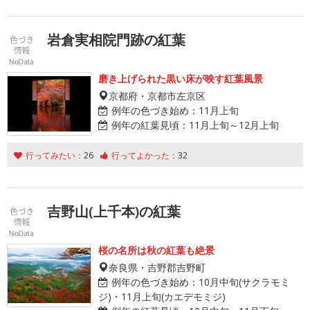
岩倉実相院門跡の紅葉
磨き上げられた黒い床が映す紅葉風景
京都府・京都市左京区
例年の色づき始め：
11月上旬
例年の紅葉見頃：
11月上旬～12月上旬
行ってみたい：
26
行ってよかった：
32
吉野山(上千本)の紅葉
桜の名所は秋の紅葉も絶景
奈良県・吉野郡吉野町
例年の色づき始め：
10月中旬(サクラモミ
ジ)・11月上旬(カエデモミジ)