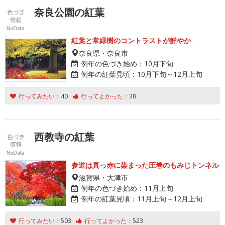
奈良公園の紅葉
紅葉と常緑樹のコントラストが鮮やか
奈良県・奈良市
例年の色づき始め：
10月下旬
例年の紅葉見頃：
10月下旬～12月上旬
行ってみたい：
40
行ってよかった：
38
西教寺の紅葉
参道は真っ赤に染まった圧巻のもみじトンネル
滋賀県・大津市
例年の色づき始め：
11月上旬
例年の紅葉見頃：
11月上旬～12月上旬
行ってみたい：
503
行ってよかった：
523