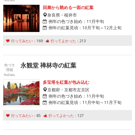
回廊から眺める一面の紅葉
奈良県・桜井市
例年の色づき始め：
11月中旬
例年の紅葉見頃：
10月下旬～12月上旬
行ってみたい：
169
行ってよかった：
213
永観堂 禅林寺の紅葉
多宝塔を紅葉が包み込む
京都府・京都市左京区
例年の色づき始め：
11月中旬
例年の紅葉見頃：
11月中旬～11月下旬
行ってみたい：
85
行ってよかった：
127