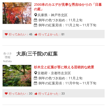
2500本のカエデが見事な秀吉ゆかりの「日暮
の庭」
兵庫県・神戸市北区
例年の色づき始め：
11月上旬
例年の紅葉見頃：
11月上旬～11月下旬
行ってみたい：
48
行ってよかった：
81
大原(三千院)の紅葉
杉木立と紅葉が苔に映える芸術的な絶景
京都府・京都市左京区
例年の色づき始め：
11月上旬
例年の紅葉見頃：
11月中旬～11月下旬
行ってみたい：
30
行ってよかった：
33