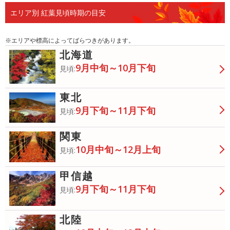
エリア別 紅葉見頃時期の目安
※エリアや標高によってばらつきがあります。
北海道
9月中旬～10月下旬
見頃:
東北
9月下旬～11月下旬
見頃:
関東
10月中旬～12月上旬
見頃:
甲信越
9月下旬～11月下旬
見頃:
北陸