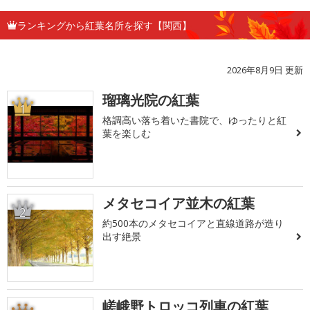
ランキングから紅葉名所を探す【関西】
2026年8月9日 更新
瑠璃光院の紅葉
1
格調高い落ち着いた書院で、ゆったりと紅
葉を楽しむ
メタセコイア並木の紅葉
2
約500本のメタセコイアと直線道路が造り
出す絶景
嵯峨野トロッコ列車の紅葉