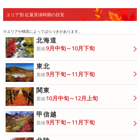
め
め
エリア別 紅葉見頃時期の目安
※エリアや標高によってばらつきがあります。
北海道
9月中旬～10月下旬
見頃:
東北
9月下旬～11月下旬
見頃:
関東
10月中旬～12月上旬
見頃:
甲信越
9月下旬～11月下旬
見頃: