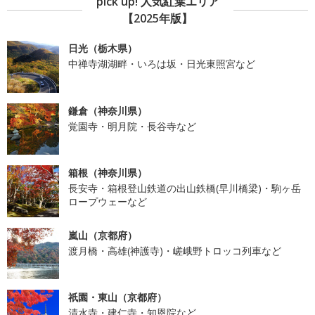
pick up! 人気紅葉エリア
【2025年版】
日光（栃木県）
中禅寺湖湖畔・いろは坂・日光東照宮など
鎌倉（神奈川県）
覚園寺・明月院・長谷寺など
箱根（神奈川県）
長安寺・箱根登山鉄道の出山鉄橋(早川橋梁)・駒ヶ岳
ロープウェーなど
嵐山（京都府）
渡月橋・高雄(神護寺)・嵯峨野トロッコ列車など
祇園・東山（京都府）
清水寺・建仁寺・知恩院など