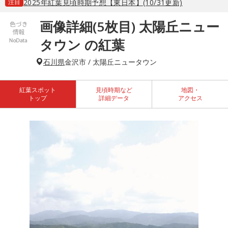
注目
2025年紅葉見頃時期予想【東日本】(10/31更新)
画像詳細(5枚目) 太陽丘ニュー
タウン の紅葉
石川県
金沢市 / 太陽丘ニュータウン
紅葉スポット
見頃時期など
地図・
トップ
詳細データ
アクセス