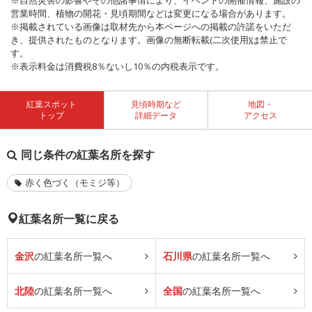
※自然災害の影響やその他諸事情により、イベントの開催情報、施設の
営業時間、植物の開花・見頃期間などは変更になる場合があります。
※掲載されている画像は取材先から本ページへの掲載の許諾をいただ
き、提供されたものとなります。画像の無断転載(二次使用)は禁止で
す。
※表示料金は消費税8％ないし10％の内税表示です。
紅葉スポット
見頃時期など
地図・
トップ
詳細データ
アクセス
同じ条件の紅葉名所を探す
赤く色づく（モミジ等）
紅葉名所一覧に戻る
金沢
の紅葉名所一覧へ
石川県
の紅葉名所一覧へ
北陸
の紅葉名所一覧へ
全国
の紅葉名所一覧へ