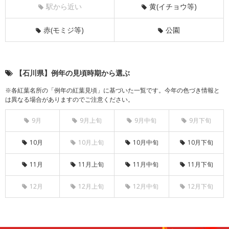
駅から近い
黄(イチョウ等)
赤(モミジ等)
公園
【石川県】例年の見頃時期から選ぶ
※各紅葉名所の「例年の紅葉見頃」に基づいた一覧です。今年の色づき情報と
は異なる場合がありますのでご注意ください。
9月
9月上旬
9月中旬
9月下旬
10月
10月上旬
10月中旬
10月下旬
11月
11月上旬
11月中旬
11月下旬
12月
12月上旬
12月中旬
12月下旬