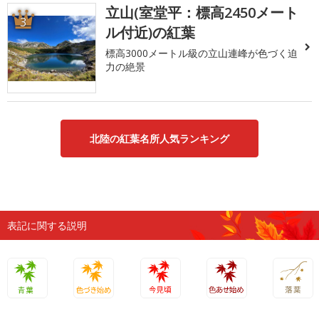
立山(室堂平：標高2450メート
3
ル付近)の紅葉
標高3000メートル級の立山連峰が色づく迫
力の絶景
北陸の紅葉名所人気ランキング
表記に関する説明
青葉
色づき始
今見頃
色あせ始
落葉