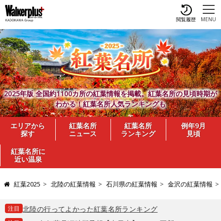
閲覧履歴
MENU
2025年版 全国約1100カ所の紅葉情報を掲載。紅葉名所の見頃時期が
わかる！紅葉名所人気ランキングも
エリアから
紅葉名所
紅葉名所
例年9月
探す
ニュース
ランキング
見頃
紅葉名所に
近い温泉
紅葉2025
北陸の紅葉情報
石川県の紅葉情報
金沢の紅葉情報
注目
北陸の行ってよかった紅葉名所ランキング