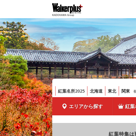
紅葉名所2025
北海道
東北
関東
エリアから探す
紅葉
紅葉特集は