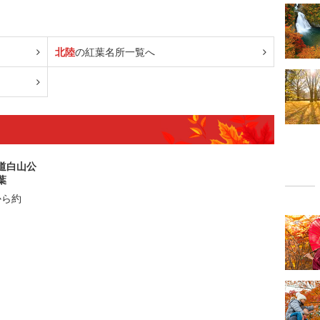
北陸
の紅葉名所一覧へ
道白山公
葉
から約