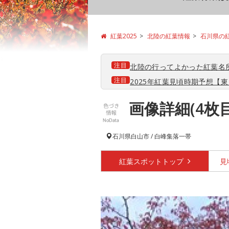
紅葉2025
北陸の紅葉情報
石川県の
注目
北陸の行ってよかった紅葉名
注目
2025年紅葉見頃時期予想【東日
画像詳細(4枚
石川県
白山市 / 白峰集落一帯
紅葉スポット
トップ
見