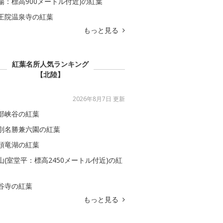
場：標高900メートル付近)の紅葉
王院温泉寺の紅葉
もっと見る
紅葉名所人気ランキング
【北陸】
2026年8月7日 更新
部峡谷の紅葉
別名勝兼六園の紅葉
頭竜湖の紅葉
山(室堂平：標高2450メートル付近)の紅
谷寺の紅葉
もっと見る