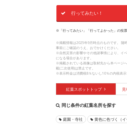
行ってみたい！
※「行ってみたい」「行ってよかった」の投票
※掲載情報は2025年9月時点のものです。 
事前にご確認のうえ、おでかけください。
※自然災害の影響やその他諸事情により、イ
になる場合があります。
※掲載されている画像は取材先から本ページ
載(二次使用)は禁止です。
※表示料金は消費税8％ないし10％の内税表示
紅葉スポット
トップ
見
同じ条件の紅葉名所を探す
庭園・寺社
黄色に色づく（イ