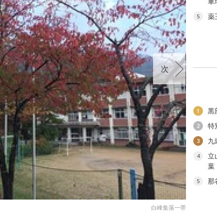
車
薬
5
次
黒
1
特
2
九
3
立
4
葉
那
5
白峰集落一帯