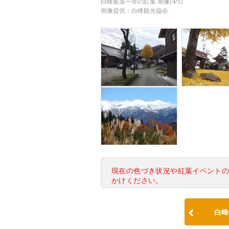
白峰集落一帯の紅葉 画像(4/5)
画像提供：白峰観光協会
現在の色づき状況や紅葉イベント
かけください。
白峰