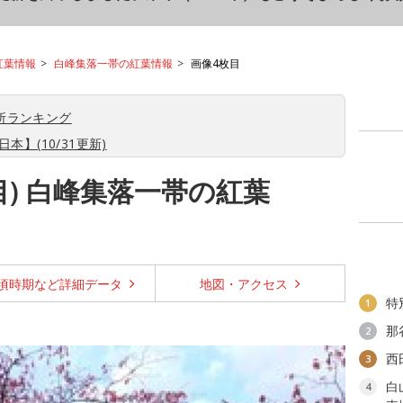
紅葉情報
白峰集落一帯の紅葉情報
画像4枚目
所ランキング
本】(10/31更新)
目) 白峰集落一帯の紅葉
頃時期など
詳細データ
地図・
アクセス
特
1
那
2
西
3
白
4