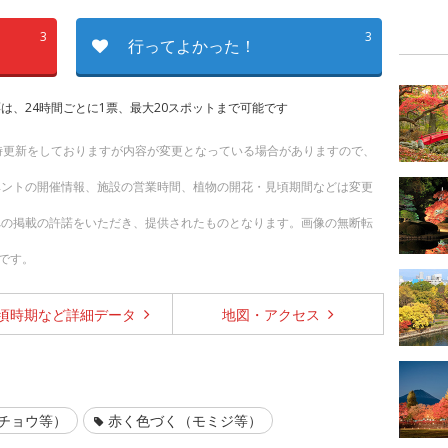
3
3
行ってよかった！
は、24時間ごとに1票、最大20スポットまで可能です
随時更新をしておりますが内容が変更となっている場合がありますので、
ベントの開催情報、施設の営業時間、植物の開花・見頃期間などは変更
への掲載の許諾をいただき、提供されたものとなります。画像の無断転
です。
頃時期など
詳細データ
地図・
アクセス
チョウ等）
赤く色づく（モミジ等）