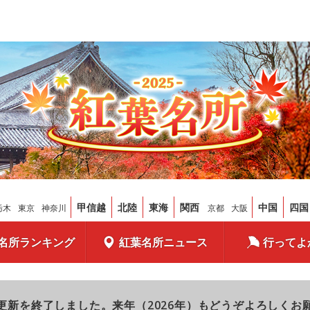
甲信越
北陸
東海
関西
中国
四国
栃木
東京
神奈川
京都
大阪
名所ランキング
紅葉名所ニュース
行ってよ
更新を終了しました。来年（2026年）もどうぞよろしくお